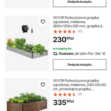
Dodaj do koszyka
VEVOR Podwyższona grządka
ogrodowa, metalowa,
3600x1200x290 mm, grządka do
sadzenia, grządka warzywna,
(17)
skrzynia na rośliny z otwartym
230
90
zł
dnem i zaokrąglonymi
krawędziami, grządka kwiatowa,
grządka ziołowa, do warzyw,
w magazynie.
kwiatów, ziół i sukulentów,
Dostawa:
jak tylko Pon. Sier. 10
ocynkowana
Dodaj do koszyka
VEVOR Podwyższona grządka
ogrodowa, metalowa, 240x120x62
cm, prostokątna grządka
ogrodowa, zestaw doniczek
(17)
ogrodowych, grządka warzywna z
335
90
zł
rękawiczkami, grządka kwiatowa,
grządka do sadzenia, doniczka,
inspekt na kwiaty i warzywa