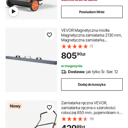
Powiadom Mnie
VEVOR Magnetyczna miotła
Magnetyczna zamiatarka 2130 mm,
Magnetyczna zamiatarka
Magnetyczna miotła Magnetyczna
(1)
miotła Magnetyczny podnośnik
805
90
zł
54,4 kg Siła magnetyczna
Magnetyczny zbieracz wiórów
Zamiatarka podłogowa Zamiatarka
w magazynie.
Dostawa:
jak tylko Śr. Sier. 12
Dodaj do koszyka
Zamiatarka ręczna VEVOR,
Nowy
zamiatarka ręczna o szerokości
roboczej 650 mm, pojemnikiem na
zamiatarkę o pojemności 18,9 l i
(9)
regulowanym, składanym
99
zł
uchwytem, ​​urządzenie do