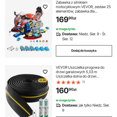
Zabawka z silnikiem
motocyklowym VEVOR, zestaw 25
elementów, zabawka dla
mechanika motocyklowego z
169
90
zł
odłączanymi częściami, światłami i
dźwiękami, symulacja jazdy i
wyścigów na torze, dla dzieci w
w magazynie.
wieku 3 lat i starszych, kolor
Dostawa:
Niedz. Sier. 9 - Śr.
czerwony
Sier. 12
Dodaj do koszyka
VEVOR Uszczelka progowa do
drzwi garażowych 5,03 m
Uszczelka dolna do drzwi
garażowych z klejem, odporna na
(1)
warunki atmosferyczne, do dolnej
160
90
zł
części drzwi garażowych,
ulepszona, gruba warstwa PVC
w magazynie.
Dostawa:
jak tylko Niedz. Sier.
9