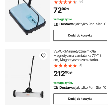
300 ml, szerokość czyszczenia 17
(15)
cm, zamiatarka do dywanów w
72
90
zł
domu i biurze, sierści zwierząt,
kurzu, czyszczenia dywanów,
niebieska
w magazynie.
Dostawa:
jak tylko Pon. Sier. 10
Dodaj do koszyka
VEVOR Magnetyczna miotła
Magnetyczna zamiatarka 77-113
cm, Magnetyczna zamiatarka
Magnetyczna miotła Magnetyczna
(4)
miotła Magnetyczny podnośnik
212
90
zł
22,6 kg Siła magnetyczna
Magnetyczny zbieracz wiórów
Zamiatarka podłogowa
w magazynie.
Dostawa:
jak tylko Pon. Sier. 10
Dodaj do koszyka