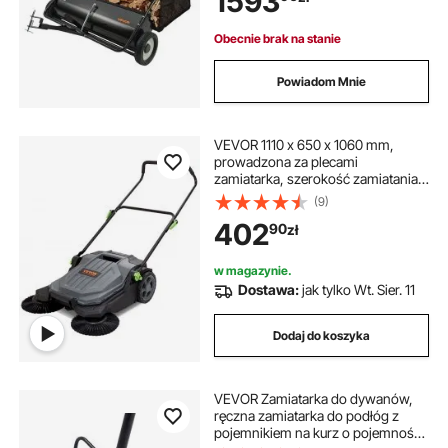
1593
zamiatania, zbieracz liści, do
ogrodu, na trawnik, do
Obecnie brak na stanie
gospodarstwa
Powiadom Mnie
VEVOR 1110 x 650 x 1060 mm,
prowadzona za plecami
zamiatarka, szerokość zamiatania
65 cm, ręczna, kosz na śmieci o
(9)
pojemności 18,9 l, składana rączka
402
90
zł
z regulowanym kątem i wysokością
do chodników, podwórek, garaży,
patio itp.
w magazynie.
Dostawa:
jak tylko Wt. Sier. 11
Dodaj do koszyka
VEVOR Zamiatarka do dywanów,
ręczna zamiatarka do podłóg z
pojemnikiem na kurz o pojemności