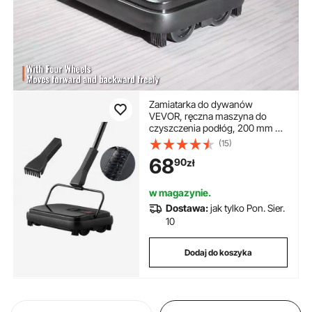
Zamiatarka do dywanów
VEVOR, ręczna maszyna do
czyszczenia podłóg, 200 mm do
czyszczenia dywanów i
(15)
twardych podłóg, urządzenie do
68
90
zł
usuwania sierści zwierząt,
szczotka-grzebień do usuwania
brudu/sierści bez użycia prądu
w magazynie.
Dostawa:
jak tylko Pon. Sier.
10
Dodaj do koszyka