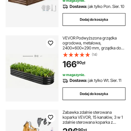
w magazynie.
Dostawa:
jak tylko Pon. Sier. 10
Dodaj do koszyka
VEVOR Podwyższona grządka
ogrodowa, metalowa,
2400x600x290 mm, grządka do
sadzenia, grządka warzywna,
(14)
donica z otwartym dnem i
166
90
zł
zaokrąglonymi krawędziami,
grządka kwiatowa, grządka
ziołowa, idealna do warzyw,
w magazynie.
kwiatów, ziół i sukulentów, owalna
Dostawa:
jak tylko Wt. Sier. 11
Dodaj do koszyka
Zabawka zdalnie sterowana
koparka VEVOR, 15 kanałów, 3 w 1
zdalnie sterowana koparka z
metalową łyżką, koparka RC w skali
90
zł