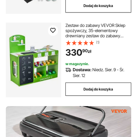
Dodaj do koszyka
Zestaw do zabawy VEVOR Sklep
spożywczy, 35-elementowy
drewniany zestaw do zabawy
Supermarket z torbą na zakupy,
(1)
taśmociągiem, skanerem, kasą
330
90
zł
fiskalną, realistycznymi owocami i
warzywami, dla dzieci w wieku od 3
lat
w magazynie.
Dostawa:
Niedz. Sier. 9 - Śr.
Sier. 12
Dodaj do koszyka