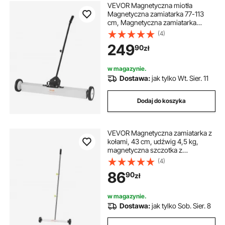
VEVOR Magnetyczna miotła
Magnetyczna zamiatarka 77-113
cm, Magnetyczna zamiatarka
Magnetyczna miotła Magnetyczna
(4)
miotła Magnetyczny podnośnik
249
90
zł
24,9 kg Siła magnetyczna
Magnetyczny zbieracz wiórów
Zamiatarka podłogowa
w magazynie.
Dostawa:
jak tylko Wt. Sier. 11
Dodaj do koszyka
VEVOR Magnetyczna zamiatarka z
kołami, 43 cm, udźwig 4,5 kg,
magnetyczna szczotka z
regulowanym uchwytem, ​​do
(4)
zbierania gwoździ i śrub,
86
90
zł
czyszczenia garaży, prac
dachowych
w magazynie.
Dostawa:
jak tylko Sob. Sier. 8