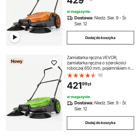
429
czyszczenia podłóg w
podwórkach, na chodnikach,
w magazynie.
tarasach i w garażach – kolor
Dostawa:
Niedz. Sier. 9 - Śr.
pomarańczowy
Sier. 12
Dodaj do koszyka
Zamiatarka ręczna VEVOR,
Nowy
zamiatarka ręczna o szerokości
roboczej 650 mm, pojemnikiem na
zamiatarkę o pojemności 18,9 l i
(9)
regulowanym, składanym
421
99
zł
uchwytem, ​​urządzenie do
czyszczenia podłóg w
podwórkach, na chodnikach,
w magazynie.
tarasach i w garażach – zielona
Dostawa:
Niedz. Sier. 9 - Śr.
Sier. 12
Dodaj do koszyka