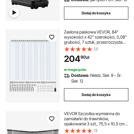
Dodaj do koszyka
Zasłona paskowa VEVOR, 84"
wysokości x 42" szerokości, 0,08"
grubości, 7 sztuk, przezroczysta
zasłona paskowa z PVC do drzwi
(2)
zamrażarki, plastikowa taśma do
204
90
zł
drzwi zamrażarek, lodówek i
przechowalni, z 50% zakładką
w magazynie.
Dostawa:
Niedz. Sier. 9 - Śr.
Sier. 12
Dodaj do koszyka
VEVOR Szczotka wymienna do
zamiatarki do trawników,
opakowanie 3 szt., 75,5 x 10,5 cm,
kompatybilna ze zamiatarką do liści
(1)
VEVOR, część zamienna do