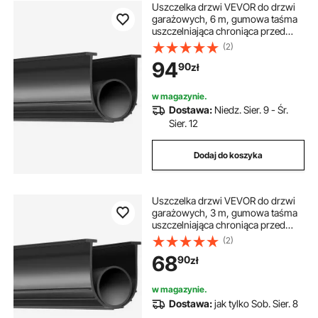
Uszczelka drzwi VEVOR do drzwi
garażowych, 6 m, gumowa taśma
uszczelniająca chroniąca przed
powietrzem, wilgocią i kurzem,
(2)
czarna, odpowiednia do drzwi
94
90
zł
garażowych, rolet, krat zwijanych
itp.
w magazynie.
Dostawa:
Niedz. Sier. 9 - Śr.
Sier. 12
Dodaj do koszyka
Uszczelka drzwi VEVOR do drzwi
garażowych, 3 m, gumowa taśma
uszczelniająca chroniąca przed
powietrzem, wilgocią i kurzem,
(2)
czarna taśma uszczelniająca do
68
90
zł
drzwi, odpowiednia do drzwi
garażowych, rolet, krat zwijanych
itp.
w magazynie.
Dostawa:
jak tylko Sob. Sier. 8