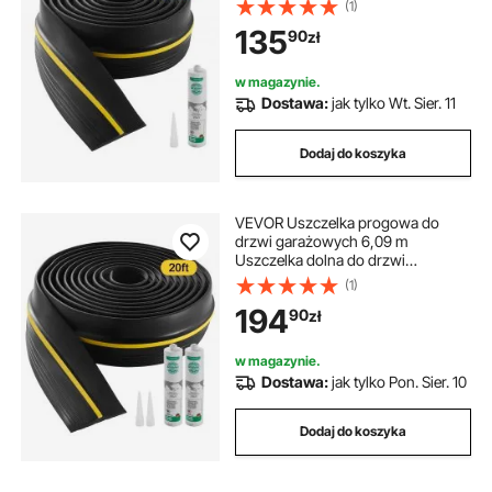
(1)
warunki atmosferyczne, do dolnej
135
90
zł
części drzwi garażowych,
ulepszona gruba taśma PCV do
uszczelek
w magazynie.
Dostawa:
jak tylko Wt. Sier. 11
Dodaj do koszyka
VEVOR Uszczelka progowa do
drzwi garażowych 6,09 m
Uszczelka dolna do drzwi
garażowych z klejem, odporna na
(1)
warunki atmosferyczne, do dolnej
194
90
zł
części drzwi garażowych,
ulepszona gruba warstwa PVC
w magazynie.
Dostawa:
jak tylko Pon. Sier. 10
Dodaj do koszyka