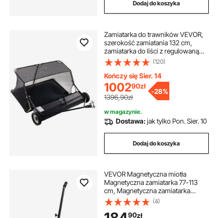
Dodaj do koszyka
Zamiatarka do trawników VEVOR,
szerokość zamiatania 132 cm,
zamiatarka do liści z regulowaną
wysokością zamiatania, zamiatarka
(120)
do trawników o pojemności 736 l,
zamiatarka do liści, zamiatarka
Kończy się Sier. 14
ciągniona do traktorka
1002
90
zł
-
28%
ogrodowego, ogród, podwórko,
1396,90zł
pielęgnacja trawnika
w magazynie.
Dostawa:
jak tylko Pon. Sier. 10
Dodaj do koszyka
VEVOR Magnetyczna miotła
Magnetyczna zamiatarka 77-113
cm, Magnetyczna zamiatarka
Magnetyczna miotła Magnetyczna
(4)
miotła Magnetyczny podnośnik
184
90
zł
20,4 kg Siła magnetyczna