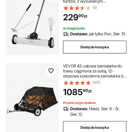
funtów, z wysuwanym
magnetycznym chwytakiem,
(5)
regulowany uchwyt, magnetyczna
229
90
zł
zamiatarka do zbierania gwoździ i
śrub, do warsztatu, garażu, ogrodu
w magazynie.
Dostawa:
jak tylko Pon. Sier. 10
Dodaj do koszyka
VEVOR 42-calowa zamiatarka do
trawy ciągniona za sobą, 12-
stopowa sześcienna zamiatarka do
trawy ciągniona za sobą,
(120)
wytrzymała zbieraczka do liści i
1085
90
zł
trawy z odchylaną liną, regulowana
wysokość zamiatania do zbierania
zanieczyszczeń i trawy
Prawie wyprzedane
Dostawa:
Niedz. Sier. 9 - Śr.
Sier. 12
Dodaj do koszyka