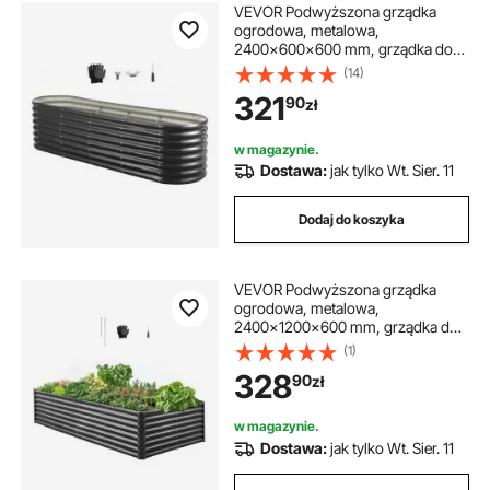
VEVOR Podwyższona grządka
ogrodowa, metalowa,
2400x600x600 mm, grządka do
sadzenia, grządka warzywna,
(14)
donica z otwartym dnem i
321
90
zł
zaokrąglonymi krawędziami,
grządka kwiatowa, grządka
ziołowa, idealna do warzyw,
w magazynie.
kwiatów, ziół i sukulentów
Dostawa:
jak tylko Wt. Sier. 11
Dodaj do koszyka
VEVOR Podwyższona grządka
ogrodowa, metalowa,
2400x1200x600 mm, grządka do
sadzenia, grządka warzywna,
(1)
skrzynia na rośliny z otwartym
328
90
zł
dnem i zaokrąglonymi
krawędziami, duża grządka
kwiatowa, grządka ziołowa, idealna
w magazynie.
do warzyw, kwiatów, ziół i
Dostawa:
jak tylko Wt. Sier. 11
sukulentów