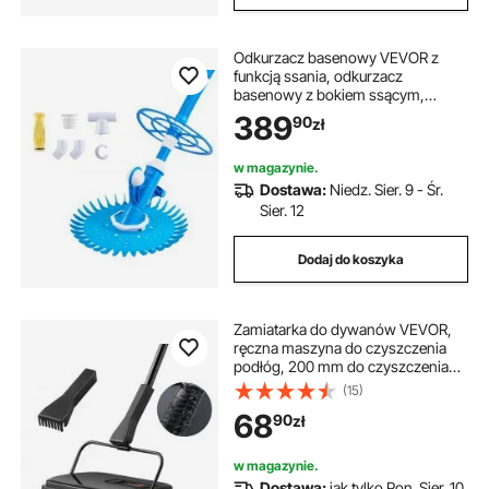
Odkurzacz basenowy VEVOR z
funkcją ssania, odkurzacz
basenowy z bokiem ssącym,
zamiatarka basenowa z 12 wężami,
389
90
zł
odpowiedni do basenów
naziemnych i wpuszczanych w
ziemię o wymiarach do 6,1 x 10,7 m,
w magazynie.
niebieski
Dostawa:
Niedz. Sier. 9 - Śr.
Sier. 12
Dodaj do koszyka
Zamiatarka do dywanów VEVOR,
ręczna maszyna do czyszczenia
podłóg, 200 mm do czyszczenia
dywanów i twardych podłóg,
(15)
urządzenie do usuwania sierści
68
90
zł
zwierząt, szczotka-grzebień do
usuwania brudu/sierści bez użycia
prądu
w magazynie.
Dostawa:
jak tylko Pon. Sier. 10