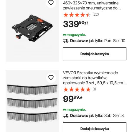
460x325x70 mm, uniwersalne
zawieszenie pneumatyczne do
kosiarek z zerowym promieniem
(22)
skrętu, regulowany zestaw
339
90
zł
zawieszenia fotela ciągnika,
kompatybilny z fotelem wózka
widłowego i spycharki
w magazynie.
Dostawa:
jak tylko Pon. Sier. 10
Dodaj do koszyka
VEVOR Szczotka wymienna do
zamiatarki do trawników,
opakowanie 3 szt., 59,5 x 10,5 cm,
kompatybilna z zamiatarką do liści
(1)
VEVOR, część zamienna do
99
99
zł
pojemnika na liście, głowica
szczotki z włosiem w kształcie litery
V do zbierania trawy i liści
w magazynie.
Dostawa:
jak tylko Sob. Sier. 8
Dodaj do koszyka