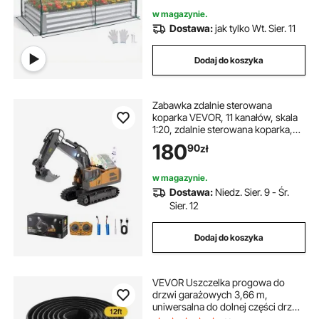
sadzenia kwiatów i warzyw
w magazynie.
Dostawa:
jak tylko Wt. Sier. 11
Dodaj do koszyka
Zabawka zdalnie sterowana
koparka VEVOR, 11 kanałów, skala
1:20, zdalnie sterowana koparka,
koparka RC ze światłami i
180
90
zł
dźwiękami, działające pojazdy
budowlane, 2 baterie, prezent
urodzinowy
w magazynie.
Dostawa:
Niedz. Sier. 9 - Śr.
Sier. 12
Dodaj do koszyka
VEVOR Uszczelka progowa do
drzwi garażowych 3,66 m,
uniwersalna do dolnej części drzwi
garażowych z klejem, odporna na