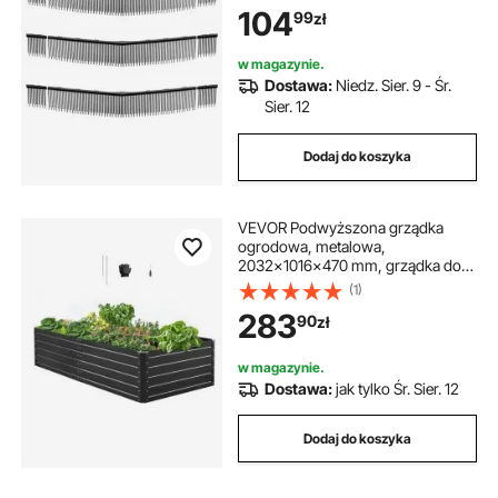
104
99
zł
pojemnika na liście, głowica
szczotki z włosiem w kształcie litery
V do zbierania trawy i liści
w magazynie.
Dostawa:
Niedz. Sier. 9 - Śr.
Sier. 12
Dodaj do koszyka
VEVOR Podwyższona grządka
ogrodowa, metalowa,
2032x1016x470 mm, grządka do
sadzenia, grządka warzywna,
(1)
skrzynia na rośliny z otwartym
283
90
zł
dnem i zaokrąglonymi
krawędziami, duża grządka
kwiatowa, grządka ziołowa do
w magazynie.
warzyw, kwiatów, ziół i sukulentów
Dostawa:
jak tylko Śr. Sier. 12
Dodaj do koszyka