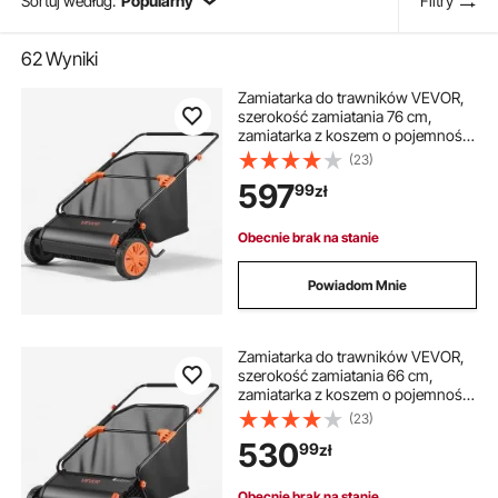
Sortuj według:
Popularny
Filtry
62
Wyniki
Zamiatarka do trawników VEVOR,
szerokość zamiatania 76 cm,
zamiatarka z koszem o pojemności
340 l i regulowaną wysokością
(23)
szczotki, zbieracz do liści,
597
99
zł
zamiatarka do liści, zamiatarka do
liści z gumowymi kołami do
zbierania liści i trawy
Obecnie brak na stanie
Powiadom Mnie
Zamiatarka do trawników VEVOR,
szerokość zamiatania 66 cm,
zamiatarka z koszem o pojemności
198 l i regulowaną wysokością
(23)
szczotki, zbieracz do liści,
530
99
zł
zamiatarka do liści, zamiatarka do
liści z gumowymi kołami do
zbierania liści i trawy
Obecnie brak na stanie