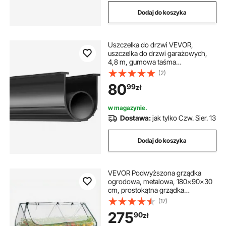
Dodaj do koszyka
Uszczelka do drzwi VEVOR,
uszczelka do drzwi garażowych,
4,8 m, gumowa taśma
uszczelniająca chroniąca przed
(2)
powietrzem, wilgocią i kurzem,
80
99
zł
czarna, odpowiednia do drzwi
garażowych, rolet, krat zwijanych
itp.
w magazynie.
Dostawa:
jak tylko Czw. Sier. 13
Dodaj do koszyka
VEVOR Podwyższona grządka
ogrodowa, metalowa, 180x90x30
cm, prostokątna grządka
ogrodowa, zestaw do sadzenia na
(17)
zewnątrz, grządka warzywna z
275
90
zł
osłoną szklarniową i rękawicami,
grządka kwiatowa, grządka do