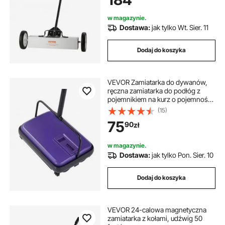
Magnetyczny zbieracz wiórów
Zamiatarka podłogowa
w magazynie.
Dostawa:
jak tylko Wt. Sier. 11
Dodaj do koszyka
VEVOR Zamiatarka do dywanów,
ręczna zamiatarka do podłóg z
pojemnikiem na kurz o pojemności
300 ml, szerokość czyszczenia 17
(15)
cm, do czyszczenia dywanów w
75
90
zł
domu i biurze, sierść zwierząt, kurz,
fiolet
w magazynie.
Dostawa:
jak tylko Pon. Sier. 10
Dodaj do koszyka
VEVOR 24-calowa magnetyczna
zamiatarka z kołami, udźwig 50