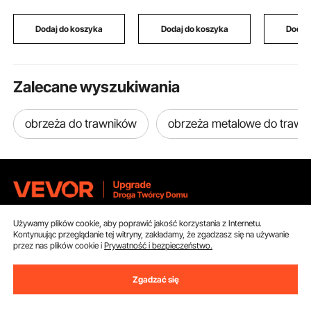
aluminiowych i
VEVOR, litery, cyfry,
hamulcami
żelaznych, systemów
motywy drzew,
pracy na 
Dodaj do koszyka
Dodaj do koszyka
Dodaj
HVAC, klimatyzacji,
arkusze wykrojników
stojąco d
lodówek i napraw
do scrapbookingu,
domowe
samochodowych
tworzenia kartek i
rękodzieła
Zalecane wyszukiwania
papierowego
obrzeża do trawników
obrzeża metalowe do trawn
Używamy plików cookie, aby poprawić jakość korzystania z Internetu.
Uzyskaj 5 € zniżki, jeśli zarejestrujesz się, aby
Kontynuując przeglądanie tej witryny, zakładamy, że zgadzasz się na używanie
otrzymywać e-maile z oszczędnościami i
przez nas plików cookie i
Prywatność i bezpieczeństwo.
wskazówkami.
Zgadzać się
Adres e-mail
Subskrybuj