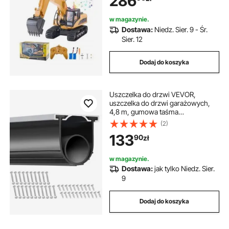
286
1:14 ze światłem i dźwiękiem,
funkcjonalne pojazdy budowlane
dla dzieci, 2 baterie
w magazynie.
Dostawa:
Niedz. Sier. 9 - Śr.
Sier. 12
Dodaj do koszyka
Uszczelka do drzwi VEVOR,
uszczelka do drzwi garażowych,
4,8 m, gumowa taśma
uszczelniająca chroniąca przed
(2)
powietrzem, wilgocią i kurzem,
133
90
zł
czarna, odpowiednia do drzwi
garażowych, rolet itp.
w magazynie.
Dostawa:
jak tylko Niedz. Sier.
9
Dodaj do koszyka