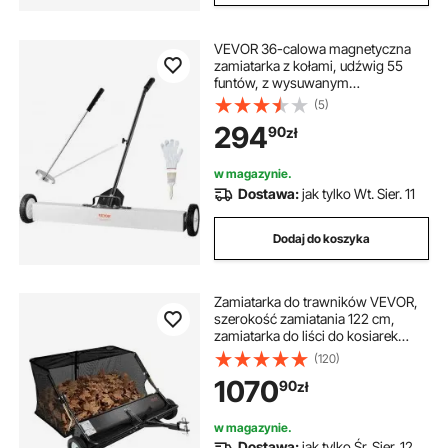
VEVOR 36-calowa magnetyczna
zamiatarka z kołami, udźwig 55
funtów, z wysuwanym
magnetycznym chwytakiem,
(5)
regulowany uchwyt, magnetyczna
294
90
zł
zamiatarka do zbierania gwoździ i
śrub, do warsztatu, garażu, ogrodu
w magazynie.
Dostawa:
jak tylko Wt. Sier. 11
Dodaj do koszyka
Zamiatarka do trawników VEVOR,
szerokość zamiatania 122 cm,
zamiatarka do liści do kosiarek
samojezdnych, pojemnik na liście z
(120)
siatką o pojemności 566 l,
1070
90
zł
regulowana wysokość zamiatania,
zamiatarka ogrodowa do
traktorków ogrodowych
w magazynie.
Dostawa:
jak tylko Śr. Sier. 12