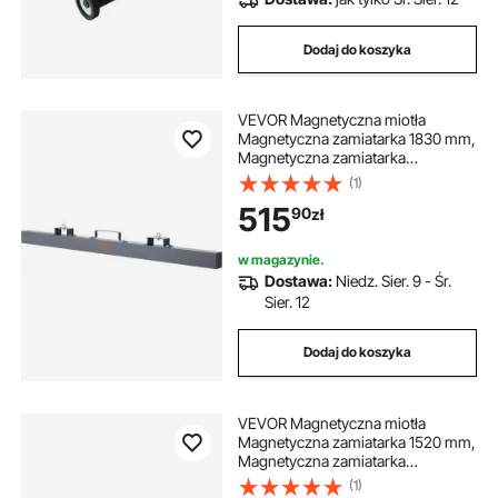
Dodaj do koszyka
VEVOR Magnetyczna miotła
Magnetyczna zamiatarka 1830 mm,
Magnetyczna zamiatarka
Magnetyczna miotła Magnetyczna
(1)
miotła Magnetyczny podnośnik
515
90
zł
47,6 kg Siła magnetyczna
Magnetyczny zbieracz wiórów
Zamiatarka podłogowa Zamiatarka
w magazynie.
warsztatowa
Dostawa:
Niedz. Sier. 9 - Śr.
Sier. 12
Dodaj do koszyka
VEVOR Magnetyczna miotła
Magnetyczna zamiatarka 1520 mm,
Magnetyczna zamiatarka
Magnetyczna miotła Magnetyczna
(1)