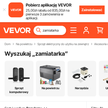
Pobierz aplikację VEVOR
Zainstalować
25
,00
zł
rabatu od
835
,00
zł
na
pierwsze 3 zamówienia w
aplikacji.
Dom
Na powietrzu
Sprzęt elektryczny do użytku na zewnątrz
Akcesoria 
Wyszukaj „
zamiatarka
”
Sprzęt
Na powietrzu
Narzędzia
U
komputerowy