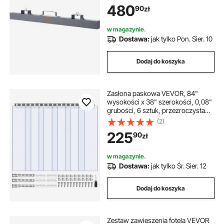
miotła Magnetyczny podnośnik
480
90
zł
42,2 kg Siła magnetyczna
Magnetyczny zbieracz wiórów
Zamiatarka podłogowa Zamiatarka
w magazynie.
Dostawa:
jak tylko Pon. Sier. 10
Dodaj do koszyka
Zasłona paskowa VEVOR, 84"
wysokości x 38" szerokości, 0,08"
grubości, 6 sztuk, przezroczysta
zasłona paskowa z PVC do drzwi
(2)
zamrażarki, plastikowa taśma do
225
90
zł
drzwi zamrażarek, lodówek i
przechowalni, z 50% zakładką
w magazynie.
Dostawa:
jak tylko Śr. Sier. 12
Dodaj do koszyka
Zestaw zawieszenia fotela VEVOR