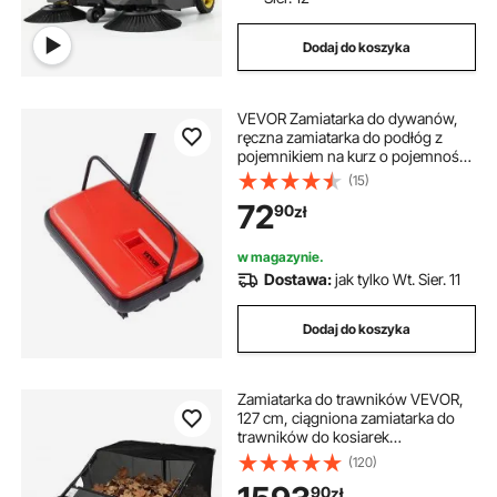
Dodaj do koszyka
VEVOR Zamiatarka do dywanów,
ręczna zamiatarka do podłóg z
pojemnikiem na kurz o pojemności
300 ml, szerokość czyszczenia 17
(15)
cm, zamiatarka do dywanów w
72
90
zł
domu i biurze, sierści zwierząt,
kurzu, czyszczenia dywanów,
czerwona
w magazynie.
Dostawa:
jak tylko Wt. Sier. 11
Dodaj do koszyka
Zamiatarka do trawników VEVOR,
127 cm, ciągniona zamiatarka do
trawników do kosiarek
samojezdnych, zamiatarka do liści,
(120)
wytrzymała zamiatarka do liści z
90
zł
regulowaną wysokością