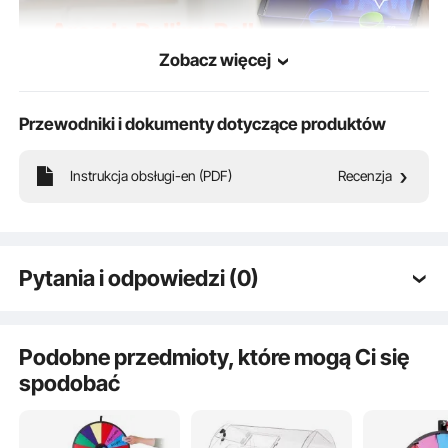
Zobacz więcej
Przewodniki i dokumenty dotyczące produktów
Instrukcja obsługi-en (PDF)
Recenzja
Pytania i odpowiedzi (0)
Zestaw 4 piłek do gier zręcznościowych zawiera cztery
Typowe pytania dotyczące produktów:
wytrzymałe wymienne piłki z PVC, które zapewniają wygodny
Czy produkt jest trwały? ...
chwyt i lepszą kontrolę. Kompatybilny z większością gier
Podobne przedmioty, które mogą Ci się
zręcznościowych polegających na rzucaniu piłką.
spodobać
Zadaj pierwsze pytanie