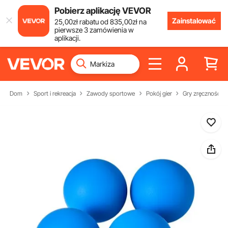
Pobierz aplikację VEVOR
Zainstalować
25
,00
zł
rabatu od
835
,00
zł
na
pierwsze 3 zamówienia w
aplikacji.
Dom
Sport i rekreacja
Zawody sportowe
Pokój gier
Gry zręcznościo