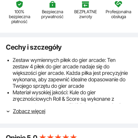
100%
Bezpieczna
BEZPŁATNE
Profesjonalna
bezpieczna
prywatność
zwroty
obsługa
płatność
Cechy i szczegóły
Zestaw wymiennych piłek do gier arcade: Ten
zestaw 4 piłek do gier arcade nadaje się do
większości gier arcade. Każda piłka jest precyzyjnie
wykonana, aby zapewnić idealne dopasowanie do
Twojego sprzętu do gier arcade
Materiał wysokiej jakości: Kule do gier
zręcznościowych Roll & Score są wykonane z
wytrzymałego tworzywa PVC i charakteryzują się
Zobacz więcej
wysoką odpornością na zużycie, co gwarantuje
długą żywotność. Pożegnaj się z częstą wymianą i
ciesz się bardziej niezawodną rozgrywką
Pełna kompatybilność: Te 2,6-calowe (Φ66 mm)
Opinie
5.0
wymienne kule do gier zręcznościowych są