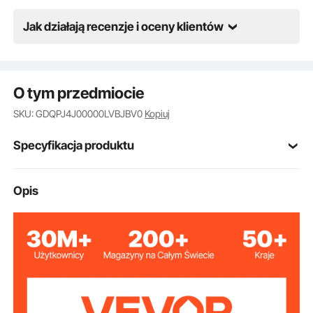
Jak działają recenzje i oceny klientów
O tym przedmiocie
SKU: GDQPJ4J00000LVBJBV0
Kopiuj
Specyfikacja produktu
Numer modelu
Opis
SSG-07
przedmiotu
Niebieski
Kolor
4
Liczba kulek
Niebieski
Kolor kulki