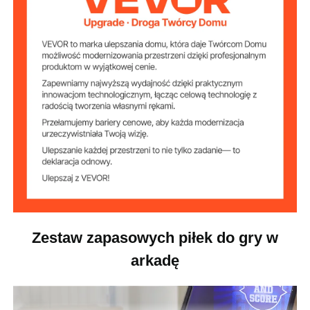
2,6 cala / Φ 66 mm
Rozmiar trackballa
65 g ± 5 g
Waga trackballa
PVC
Materiał główny
0,57 funta / 0,26 kg
Waga produktu
2,6 cala / Φ 66 mm
Wymiary produktu
Zestaw zapasowych piłek do gry w
arkadę