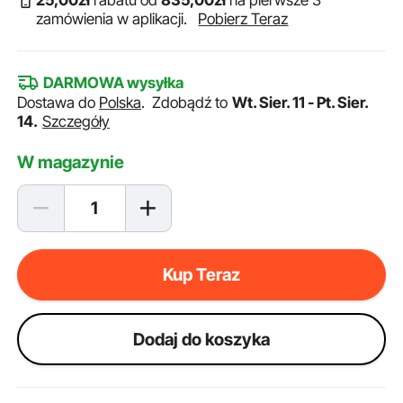
25
,00
zł
rabatu od
835
,00
zł
na pierwsze 3
zamówienia w aplikacji.
Pobierz Teraz
DARMOWA wysyłka
Dostawa do
Polska
.
Zdobądź to
Wt. Sier. 11 - Pt. Sier.
14.
Szczegóły
W magazynie
Kup Teraz
Dodaj do koszyka