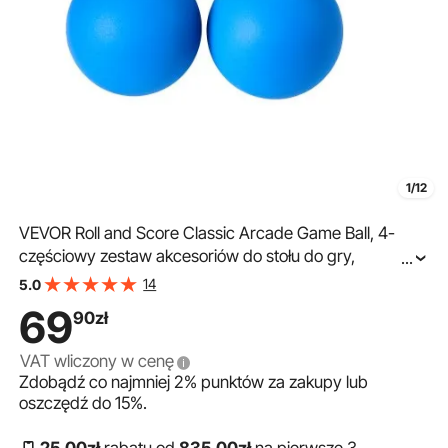
1/12
VEVOR Roll and Score Classic Arcade Game Ball, 4-
częściowy zestaw akcesoriów do stołu do gry,
...
akcesorium do gry w rzucanie piłką, idealne do gier
14
5.0
rodzinnych na świeżym powietrzu
69
90
zł
VAT wliczony w cenę
Zdobądź co najmniej
2%
punktów za zakupy lub
oszczędź do
15%
.