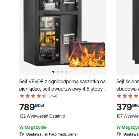
Sejf VEVOR z ognioodporną saszetką na
Sejf ścien
pieniądze, sejf dwudrzwiowy 4,5 stopy
obudowa w
sześciennej, 2 regulowane przegrody,
walcowane
(254)
cyfrowy sejf meblowy z kluczem,
regulowan
789
379
90
zł
99
kodem, sejf na pieniądze, biżuterię,
LED, sejf
132 Wyświetleń Ostatnio
197 Wyświet
kosztowności, czarny
pieniądze,
W Magazynie
W Magazyn
Dostawa:
jak tylko Niedz.Sier 9
Dostawa