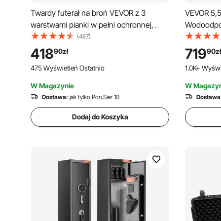
Twardy futerał na broń VEVOR z 3
VEVOR 5,5
warstwami pianki w pełni ochronnej,
Wodoodpo
zamykany na klucz, wodoodporny i
pojemność
(487)
zwijany, na broń długą, do karabinów lub
obudowa z
418
719
90
zł
90
zł
strzelb o długości 138 cm
obudowa oc
475 Wyświetleń Ostatnio
1.0K+ Wyświ
otworami 
do dużego
W Magazynie
W Magazyn
Dostawa:
jak tylko Pon.Sier 10
Dostawa
Dodaj do Koszyka