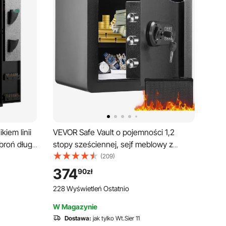
iem linii
VEVOR Safe Vault o pojemności 1,2
 broń długą
stopy sześciennej, sejf meblowy z
m LED oraz
ognioodporną sakiewką na pieniądze,
(209)
cyfrowy sejf domowy z
374
90
zł
zabezpieczeniem hasłem i kluczem,
228 Wyświetleń Ostatnio
wyjmowana półka, szafka wewnętrzna,
sejf ścienny na gotówkę, biżuterię,
W Magazynie
dokumenty itp.
Dostawa:
jak tylko Wt.Sier 11