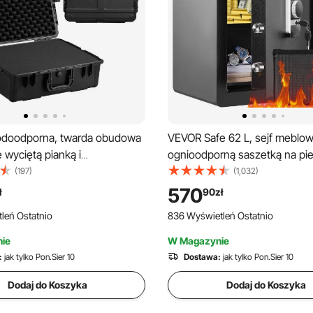
doodporna, twarda obudowa
VEVOR Safe 62 L, sejf meblow
 wyciętą pianką i
ognioodporną saszetką na pie
i uchwytami do podróży,
wyjmowaną półką, z możliwoś
(197)
(1,032)
rna obudowa IP67 do
otwierania przez hasło, klucz 
570
ł
90
zł
czarna (62 x 49 x 22,5 cm)
palca, szafka wewnętrzna, sej
leń Ostatnio
836 Wyświetleń Ostatnio
na gotówkę, biżuterię, dokume
wartościowe przedmioty
ie
W Magazynie
:
jak tylko Pon.Sier 10
Dostawa:
jak tylko Pon.Sier 10
Dodaj do Koszyka
Dodaj do Koszyka