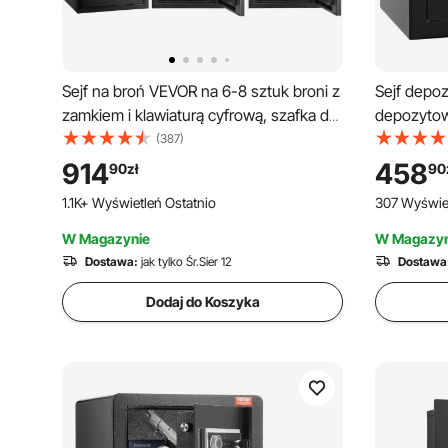
Sejf na broń VEVOR na 6-8 sztuk broni z
Sejf depoz
zamkiem i klawiaturą cyfrową, szafka do
depozytow
przechowywania broni z wyjmowaną
zamkiem k
(387)
półką, szafka na broń domową i strzelby,
awaryjnymi
914
458
90
zł
90
czarny
biznesowy
1.1K+ Wyświetleń Ostatnio
307 Wyświet
hotelu, biu
W Magazynie
W Magazyn
Dostawa:
jak tylko Śr.Sier 12
Dostawa
Dodaj do Koszyka