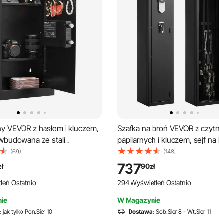
ny VEVOR z hasłem i kluczem,
Szafka na broń VEVOR z czytnik
budowana ze stali
papilarnych i kluczem, sejf na
j na zimno Q235 z
z magazynkiem i oświetlenie
(69)
(148)
ymi półkami i oświetleniem
regulowanymi uchwytami
737
zł
90
zł
 szafkowy, wbudowany sejf na
leń Ostatnio
294 Wyświetleń Ostatnio
 biżuterię, paszport
ie
W Magazynie
:
jak tylko Pon.Sier 10
Dostawa:
Sob.Sier 8 - Wt.Sier 11