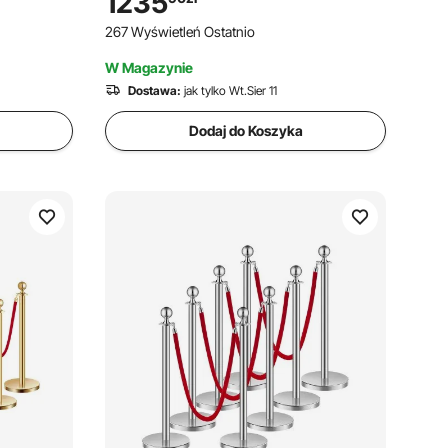
1235
, Skrzynka
broń z zamkiem na klucz i szyfr
267 Wyświetleń Ostatnio
 Hotelu
W Magazynie
Dostawa:
jak tylko Wt.Sier 11
Dodaj do Koszyka