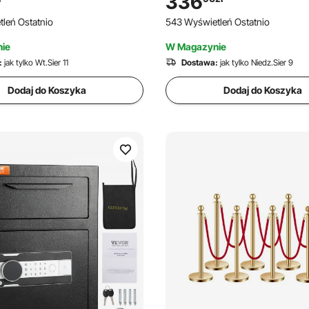
336
 cenne przedmioty, biżuterię,
Restauracji ze Stali Węglowej
leń Ostatnio
543 Wyświetleń Ostatnio
 na gotówkę, czarny
Depozytowa dla Domu, Biura i
ie
W Magazynie
:
jak tylko Wt.Sier 11
Dostawa:
jak tylko Niedz.Sier 9
Dodaj do Koszyka
Dodaj do Koszyka