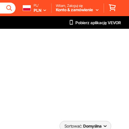
PL/
Witam, Zaloguj się
Konto & zamówienie
PLN
Pobierz aplikację VEVOR
Sortować:
Domyślna