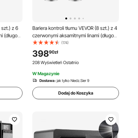
szt.) z 6
Bariera kontroli tłumu VEVOR (8 szt.) z 4
i (długość
czerwonymi aksamitnymi linami (długość
stali
1,5 m), stal nierdzewna, bariera kontroli
(174)
stawą na
tłumu z wymienną podstawą na
398
90
zł
wystawy, srebrna
208 Wyświetleń Ostatnio
W Magazynie
Dostawa:
jak tylko Niedz.Sier 9
Dodaj do Koszyka