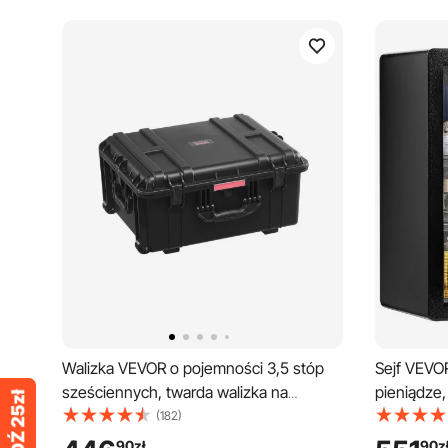
Walizka VEVOR o pojemności 3,5 stóp
Sejf VEVO
sześciennych, twarda walizka na
pieniądze,
kółkach z kółkami i wysuwaną rączką,
pojemności
(182)
wodoodporna obudowa ochronna IP67 z
sejf mebl
90
zł
90
z