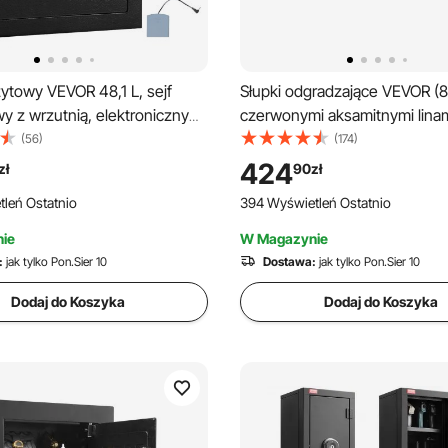
ytowy VEVOR 48,1 L, sejf
Słupki odgradzające VEVOR (8 
y z wrzutnią, elektronicznym
czerwonymi aksamitnymi linam
odowym i 2 kluczami
1,5 m), słupki odgradzające ze 
(56)
(174)
, 45 x 30 x 35 cm, sejf
nierdzewnej z wymienną pod
424
zł
90
zł
 na gotówkę, do domu,
wystawy, kolor złoty
leń Ostatnio
394 Wyświetleń Ostatnio
ra
ie
W Magazynie
:
jak tylko Pon.Sier 10
Dostawa:
jak tylko Pon.Sier 10
Dodaj do Koszyka
Dodaj do Koszyka