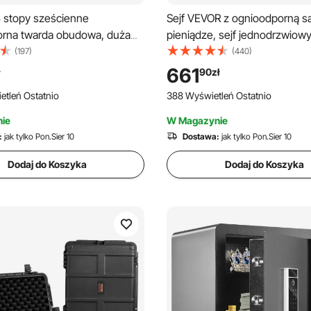
 stopy sześcienne
Sejf VEVOR z ognioodporną s
rna twarda obudowa, duża
pieniądze, sejf jednodrzwiowy,
, wodoodporna, twarda
przegrody, cyfrowy sejf mebl
(197)
(440)
 3 uchwytami, wodoodporna
kodem, kluczem i odciskiem p
661
90
zł
hronna IP67 z 6 klipsami, 6
skrzynka na cenne przedmioty,
etleń Ostatnio
388 Wyświetleń Ostatnio
na kłódkę i wkładką piankową
i pieniądze, czarny
 sprzętu, czarna
ie
W Magazynie
:
jak tylko Pon.Sier 10
Dostawa:
jak tylko Pon.Sier 10
Dodaj do Koszyka
Dodaj do Koszyka