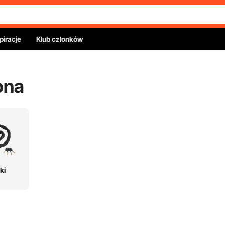
piracje
Klub członków
ona
ki