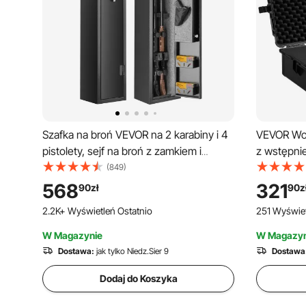
Szafka na broń VEVOR na 2 karabiny i 4
VEVOR Wo
pistolety, sejf na broń z zamkiem i
z wstępnie
klawiaturą cyfrową, szafka do
wysuwanym
(849)
przechowywania broni z wyjmowaną
wodoodpo
568
321
90
zł
90
z
półką, sejf na broń długą, szafka na
aparatów, 
2.2K+ Wyświetleń Ostatnio
251 Wyświet
broń, czarna
W Magazynie
W Magazyn
Dostawa:
jak tylko Niedz.Sier 9
Dostawa
Dodaj do Koszyka