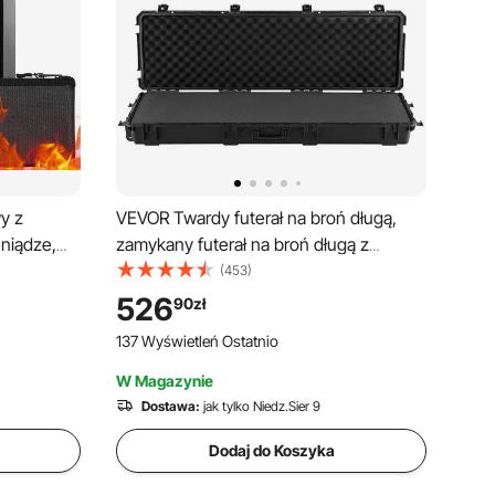
y z
VEVOR Twardy futerał na broń długą,
niądze,
zamykany futerał na broń długą z
ciami
wyciętymi piankami, zwijany futerał na
(453)
i odcisk
broń długą, wodoodporny IP67, 139,1 x
526
90
zł
f ścienny
43,5 x 18,8 cm, czarny
137 Wyświetleń Ostatnio
nty i inne
W Magazynie
Dostawa:
jak tylko Niedz.Sier 9
Dodaj do Koszyka