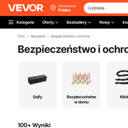
Dostawa do
Polska
Kategorie
Oferty
Bestsellery
Nowy
Ins
Dom
Narzędzia
Bezpieczeństwo i ochrona
Bezpieczeństwo i ochr
Sejfy
Bezpieczeństwo
Kłód
w domu
100+ Wyniki