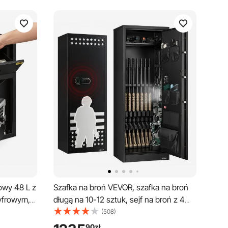
owy 48 L z
Szafka na broń VEVOR, szafka na broń
yfrowym,
długą na 10-12 sztuk, sejf na broń z 4
i
kieszeniami na pistolety i 3
(508)
tę, Sejf w
regulowanymi półkami, duża szafka na
90
zł