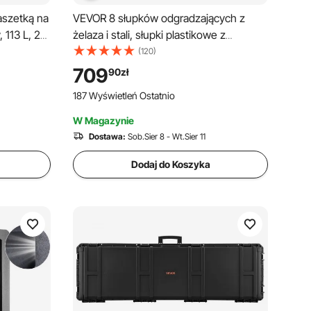
aszetką na
VEVOR 8 słupków odgradzających z
 113 L, 2
żelaza i stali, słupki plastikowe z
owy z
adapterem, łańcuch odgradzający,
(120)
alca,
czarna bariera do teatrów, hoteli, stojak
709
90
zł
 biżuteria
odgradzający do systemu kierowania
187 Wyświetleń Ostatnio
ludźmi, wysokość całkowita 90 cm
W Magazynie
Dostawa:
Sob.Sier 8 - Wt.Sier 11
Dodaj do Koszyka