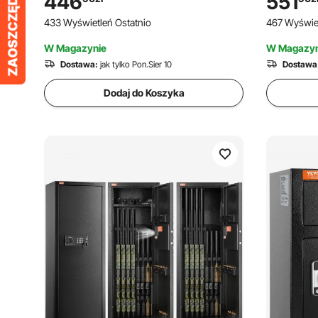
446
551
4 klipsami, 4 otworami na kłódkę i
skrytka na
433 Wyświetleń Ostatnio
467 Wyświet
wkładką piankową
leki, sejf
W Magazynie
W Magazyn
Dostawa:
jak tylko Pon.Sier 10
Dostawa
Dodaj do Koszyka