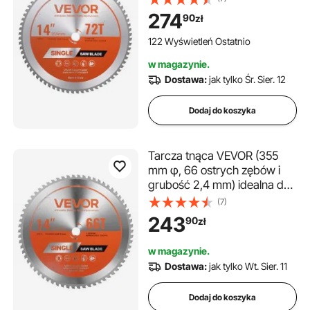
kompatybilna z piłą tarczową,
274
90
zł
tarcza tnąca ze stali stopowej
z tłumiącymi hałas kanałami
122 Wyświetleń Ostatnio
cieplnymi, 1 szt.
w magazynie.
Dostawa:
jak tylko Śr. Sier. 12
Dodaj do koszyka
Tarcza tnąca VEVOR (355
mm φ, 66 ostrych zębów i
grubość 2,4 mm) idealna do
cięcia metalu, kompatybilna z
(7)
piłą tarczową, tarcza tnąca
243
90
zł
ze stali stopowej z kanałami
cieplnymi redukującymi hałas
w magazynie.
Dostawa:
jak tylko Wt. Sier. 11
Dodaj do koszyka