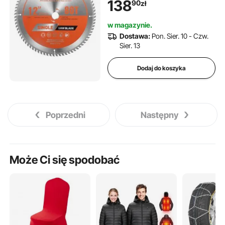
138
90
zł
kompatybilny z piłą tarczową,
brzeszczot ze stopu z
w magazynie.
kanałami cieplnymi
Dostawa:
Pon. Sier. 10 - Czw.
redukującymi hałas
Sier. 13
Dodaj do koszyka
Poprzedni
Następny
Może Ci się spodobać