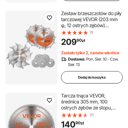
Zestaw brzeszczotów do piły
tarczowej VEVOR (203 mm
φ, 12 ostrych zębów)
wykonany ze stopu, frez do
(1)
rowków z obcinakami do
209
90
zł
wiórów i podkładkami, tłumiki
hałasu, do cięcia twardego
Zostało tylko 2, zamów wkrótce
drewna
Dostawa:
Pon. Sier. 10 - Czw.
Sier. 13
Dodaj do koszyka
Tarcza tnąca VEVOR,
średnica 305 mm, 100
ostrych zębów ze stopu,
trzpień 25,4 mm,
(7)
wykończenie precyzyjne,
140
90
zł
aluminiowa tarcza tnąca do