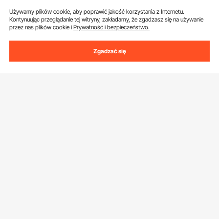
Używamy plików cookie, aby poprawić jakość korzystania z Internetu.
Adres e-mail
Subskrybuj
Kontynuując przeglądanie tej witryny, zakładamy, że zgadzasz się na używanie
przez nas plików cookie i
Prywatność i bezpieczeństwo.
Klikając przycisk
subskrybuj
, wyrażasz zgodę na naszą
Politykę
prywatności i plików cookie
.
Zgadzać się
Obsługa Klienta
Skontaktuj się z nami
Zasoby
Zwroty i wymiany
Program członkowski
Moje zamówienia
Poznać nas
Program członkowski Pro
Ceny wysyłki i zasady
O VEVOR
Program dla influencerów
Moje Konto
Pobierz aplikację VEVOR
Zasady i warunki