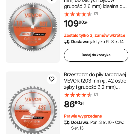
mm, 80 ostrych zębów i
grubość 2,6 mm) idealna do
cięcia aluminium,
(7)
kompatybilna z piłą tarczową,
109
90
zł
tarcza tnąca ze stali stopowej
z kanałami cieplnymi
Zostało tylko 3, zamów wkrótce
redukującymi hałas
Dostawa:
jak tylko Pt. Sier. 14
Dodaj do koszyka
Brzeszczot do piły tarczowej
VEVOR (203 mm φ, 42 ostre
zęby i grubość 2,2 mm)
idealny do sklejki, płyt OSB i
(7)
twardego drewna,
86
90
zł
kompatybilny z piłą tarczową,
brzeszczot do piły ze stopu z
Prawie wyprzedane
kanałami cieplnymi
Dostawa:
Pon. Sier. 10 - Czw.
redukującymi hałas
Sier. 13