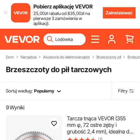
Pobierz aplikację VEVOR
Zainstalować
25
,00
zł
rabatu od
835
,00
zł
na
pierwsze 3 zamówienia w
aplikacji.
Dom
Narzędzia
Akcesoria do elektronarzędzi
Brzeszczoty pił
Brzeszc
Brzeszczoty do pił tarczowych
Sortuj według:
Popularny
Filtry
9
Wyniki
Tarcza tnąca VEVOR (355
mm φ, 72 ostre zęby i
grubość 2,4 mm), idealna do
cięcia stali i aluminium,
(7)