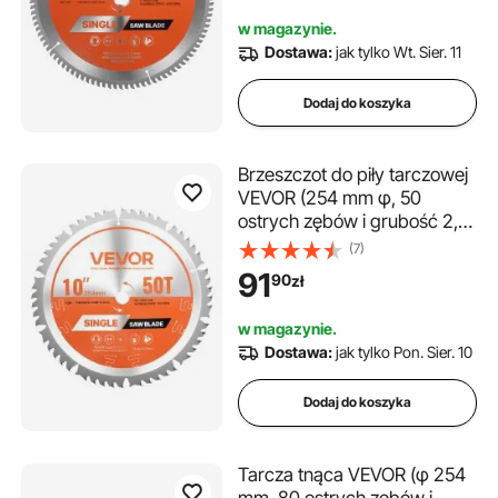
piły tarczowej, z tłumiącymi
w magazynie.
hałas odciągami ciepła, do
Dostawa:
jak tylko Wt. Sier. 11
cięcia stali i metalu
Dodaj do koszyka
Brzeszczot do piły tarczowej
VEVOR (254 mm φ, 50
ostrych zębów i grubość 2,5
mm) idealny do sklejki, płyt
(7)
OSB i twardego drewna,
91
90
zł
kompatybilny z piłą tarczową,
brzeszczot do piły ze stopu z
w magazynie.
kanałami cieplnymi
Dostawa:
jak tylko Pon. Sier. 10
redukującymi hałas
Dodaj do koszyka
Tarcza tnąca VEVOR (φ 254 ​​