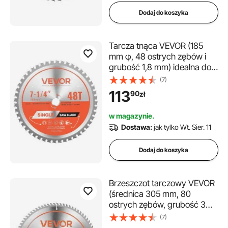
Dodaj do koszyka
Tarcza tnąca VEVOR (185
mm φ, 48 ostrych zębów i
grubość 1,8 mm) idealna do
cięcia stali i aluminium,
(7)
kompatybilna z piłą tarczową,
113
90
zł
tarcza tnąca ze stali stopowej
z kanałami cieplnymi
w magazynie.
redukującymi hałas
Dostawa:
jak tylko Wt. Sier. 11
Dodaj do koszyka
Brzeszczot tarczowy VEVOR
(średnica 305 mm, 80
ostrych zębów, grubość 3
mm) do sklejki i płyt OSB z
(7)
twardego drewna,