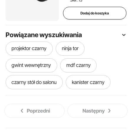
Dodaj do koszyka
Powiązane wyszukiwania
projektor czarny
ninja tor
gwint wewnętrzny
mdf czarny
czarny stół do salonu
kanister czarny
tor z przeszkodami
parawan czarny
Poprzedni
Następny
wieszak na ubrania czarny