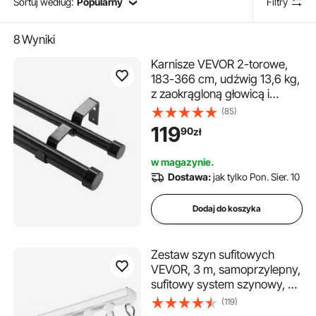
Sortuj według:
Popularny
Filtry
8
Wyniki
Karnisze VEVOR 2-torowe,
183-366 cm, udźwig 13,6 kg,
z zaokrągloną głowicą i
uchwytem – dekoracyjne
(85)
osłony okienne do salonu,
119
90
zł
sypialni, okna / czarne
w magazynie.
Dostawa:
jak tylko Pon. Sier. 10
Dodaj do koszyka
Zestaw szyn sufitowych
VEVOR, 3 m, samoprzylepny,
sufitowy system szynowy, nie
wymagający wiercenia,
(119)
szyna dzieląca