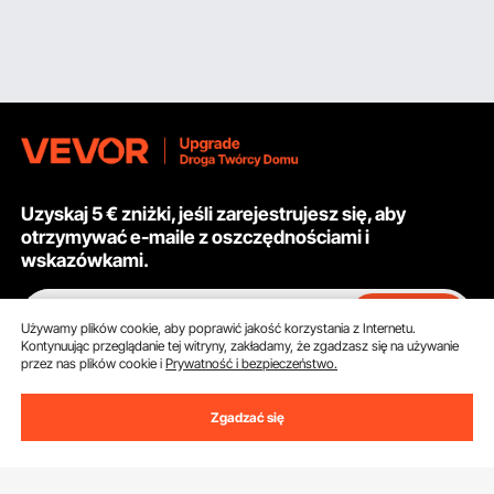
Uzyskaj 5 € zniżki, jeśli zarejestrujesz się, aby
otrzymywać e-maile z oszczędnościami i
wskazówkami.
Adres e-mail
Subskrybuj
Używamy plików cookie, aby poprawić jakość korzystania z Internetu.
Kontynuując przeglądanie tej witryny, zakładamy, że zgadzasz się na używanie
przez nas plików cookie i
Prywatność i bezpieczeństwo.
Klikając przycisk
subskrybuj
, wyrażasz zgodę na naszą
Politykę
prywatności i plików cookie
.
Zgadzać się
Obsługa Klienta