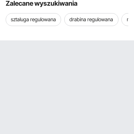
Zalecane wyszukiwania
podporowymi, klinami
pod koła i gumowymi
podkładkami,
sztaluga regulowana
drabina regulowana
mar
wytrzymała do
sedanów, SUV-ów i
pickupów