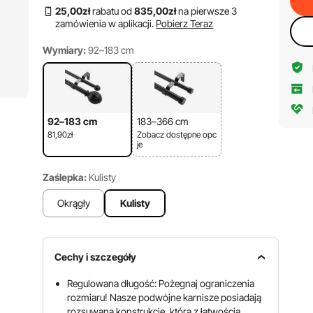
25
,00
zł
rabatu od
835
,00
zł
na pierwsze 3
zamówienia w aplikacji.
Pobierz Teraz
Wymiary:
92–183 cm
92–183 cm
183–366 cm
81,90zł
Zobacz dostępne opc
je
Zaślepka:
Kulisty
Okrągły
Kulisty
Cechy i szczegóły
Regulowana długość: Pożegnaj ograniczenia
rozmiaru! Nasze podwójne karnisze posiadają
rozsuwaną konstrukcję, która z łatwością