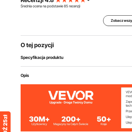
Recenzji 4.8
Średnia ocena na podstawie
85
recenzji
Zobacz wszys
O tej pozycji
Specyfikacja produktu
Numer modelu przedmiotu
TW-S36/72
Opis
Kształt końcowy
wykończenie o
Efektywna długość rozciągliwa
36-72 cale / 
Maksymalne obciążenie całkowite 2
30 funtów / 13
sztabek