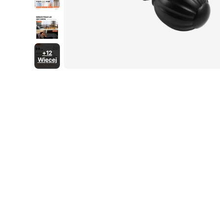
+12
Więcej