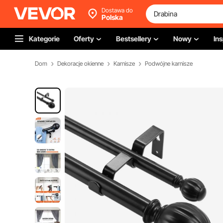
Dostawa do
Polska
Kategorie
Oferty
Bestsellery
Nowy
Ins
Dom
Dekoracje okienne
Karnisze
Podwójne karnisze