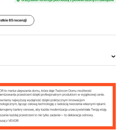
przedmiotu
wykończe
36-72
TW-
nie
cale /
S36/72
okrągłe
920-1830
mm
tkie 85 recenzji
Masa
Maksymalne
netto
obciążenie
Główny
(wliczając
całkowite 2
materiał
wszystkie
sztabek
stal i
akcesoria)
30 funtów
żelazo
4,08 funta
/ 13,6 kg
/ 1,85 kg
Zobacz wszystkie specyfikacje
krągłe
920-1830 mm
,6 kg