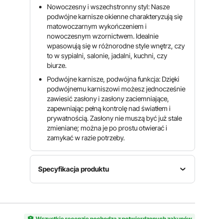
Nowoczesny i wszechstronny styl: Nasze
podwójne karnisze okienne charakteryzują się
matowoczarnym wykończeniem i
nowoczesnym wzornictwem. Idealnie
wpasowują się w różnorodne style wnętrz, czy
to w sypialni, salonie, jadalni, kuchni, czy
biurze.
Podwójne karnisze, podwójna funkcja: Dzięki
podwójnemu karniszowi możesz jednocześnie
zawiesić zasłony i zasłony zaciemniające,
zapewniając pełną kontrolę nad światłem i
prywatnością. Zasłony nie muszą być już stale
zmieniane; można je po prostu otwierać i
zamykać w razie potrzeby.
Specyfikacja produktu
Efektywna
Numer
Kształt
długość
modelu
końcowy
rozciągliwa
Wszystkie recenzje pochodzą z potwierdzonych zakupów