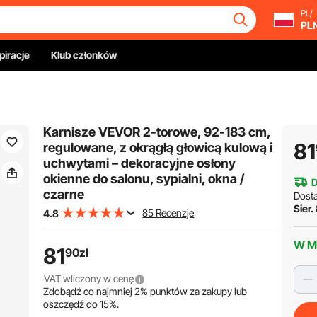
PL/
PL
piracje
Klub członków
Karnisze VEVOR 2-torowe, 92-183 cm,
81
regulowane, z okrągłą głowicą kulową i
uchwytami – dekoracyjne osłony
okienne do salonu, sypialni, okna /
czarne
Dost
Sier.
85 Recenzje
4.8
W M
81
90
zł
VAT wliczony w cenę
Zdobądź co najmniej
2%
punktów za zakupy lub
oszczędź do
15%
.