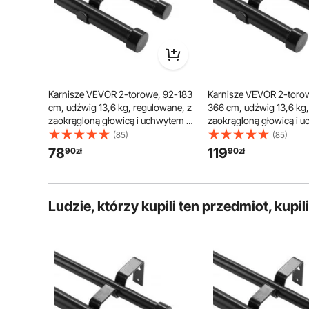
Karnisze VEVOR 2-torowe, 92-183
Karnisze VEVOR 2-torow
cm, udźwig 13,6 kg, regulowane, z
366 cm, udźwig 13,6 kg,
zaokrągloną głowicą i uchwytem –
zaokrągloną głowicą i 
dekoracyjne osłony okienne do
dekoracyjne osłony oki
(85)
(85)
salonu, sypialni, okna / czarne
salonu, sypialni, okna / 
78
119
90
zł
90
zł
Ludzie, którzy kupili ten przedmiot, kupil
Wykonany z żelaza o średnicy 25,4 mm i 19,05 mm
łatwością utrzyma nawet cięższe zasłony. Nie musisz 
gwarantuj