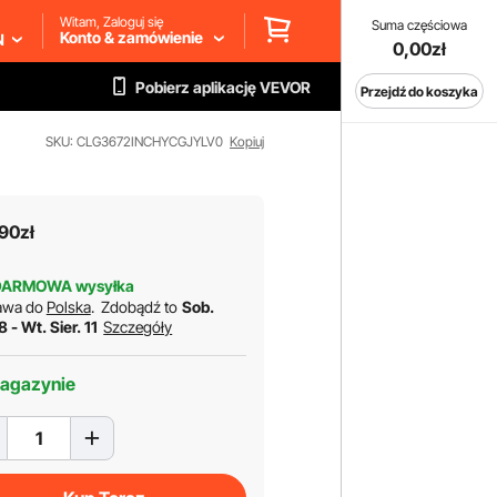
Witam, Zaloguj się
Suma częściowa
Konto & zamówienie
N
0,00zł
Pobierz aplikację VEVOR
Przejdź do koszyka
SKU: CLG3672INCHYCGJYLV0
Kopiuj
90
zł
DARMOWA wysyłka
awa do
Polska
.
Zdobądź to
Sob.
 8 - Wt. Sier. 11
Szczegóły
agazynie