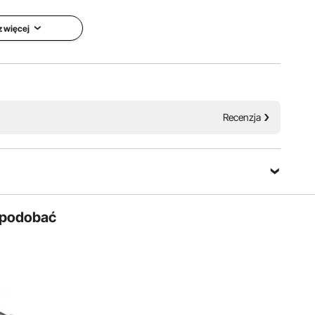
zienkę, kuchnię czy biuro, nasze karnisze pasują wszędzie.
esz wybierać spośród szerokiej gamy wzorów.
 więcej
Recenzja
 spodobać
dne uchwyty, które lepiej podtrzymują ciężar zasłon,
e zapobiega to ich uginaniu się i wyginaniu.