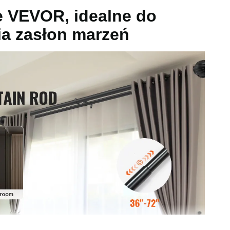
e VEVOR, idealne do
ia zasłon marzeń
85 kg
 3,35 cala / 1900 x 165 x 85 mm