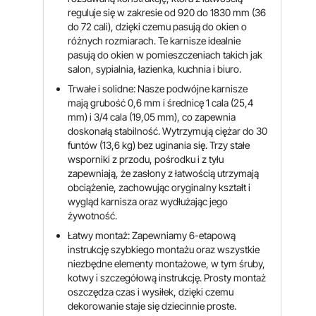
reguluje się w zakresie od 920 do 1830 mm (36
do 72 cali), dzięki czemu pasują do okien o
różnych rozmiarach. Te karnisze idealnie
pasują do okien w pomieszczeniach takich jak
salon, sypialnia, łazienka, kuchnia i biuro.
Trwałe i solidne: Nasze podwójne karnisze
mają grubość 0,6 mm i średnicę 1 cala (25,4
mm) i 3/4 cala (19,05 mm), co zapewnia
doskonałą stabilność. Wytrzymują ciężar do 30
funtów (13,6 kg) bez uginania się. Trzy stałe
wsporniki z przodu, pośrodku i z tyłu
zapewniają, że zasłony z łatwością utrzymają
obciążenie, zachowując oryginalny kształt i
wygląd karnisza oraz wydłużając jego
żywotność.
Łatwy montaż: Zapewniamy 6-etapową
instrukcję szybkiego montażu oraz wszystkie
niezbędne elementy montażowe, w tym śruby,
kotwy i szczegółową instrukcję. Prosty montaż
oszczędza czas i wysiłek, dzięki czemu
dekorowanie staje się dziecinnie proste.