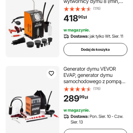
wytwornicy dymu 8 l/min,
tryb powietrza i tryb dymu w
(176)
wytwornicy dymu, dwa
418
90
zł
modele, wykrywacz
nieszczelności z
w magazynie.
manometrem i pompami
Dostawa:
jak tylko Wt. Sier. 11
powietrza, wykrywacz
nieszczelności w
Dodaj do koszyka
wytwornicach dymu
Generator dymu VEVOR
EVAP, generator dymu
samochodowego z pompą
powietrza i podwójnym
(176)
trybem przepływu powietrza,
289
99
zł
wykrywacz nieszczelności w
samochodach, motocyklach i
w magazynie.
ciężarówkach, narzędzie
Dostawa:
Pon. Sier. 10 - Czw.
diagnostyczne do
Sier. 13
wykrywania nieszczelności,
1,3–1,6 bara, generator