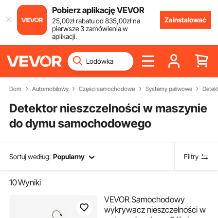
Pobierz aplikację VEVOR
Zainstalować
25
,00
zł
rabatu od
835
,00
zł
na
pierwsze 3 zamówienia w
aplikacji.
Dom
Automobilowy
Części samochodowe
Systemy paliwowe
Detek
Detektor nieszczelności w maszynie
do dymu samochodowego
Sortuj według:
Popularny
Filtry
10
Wyniki
VEVOR Samochodowy
wykrywacz nieszczelności w