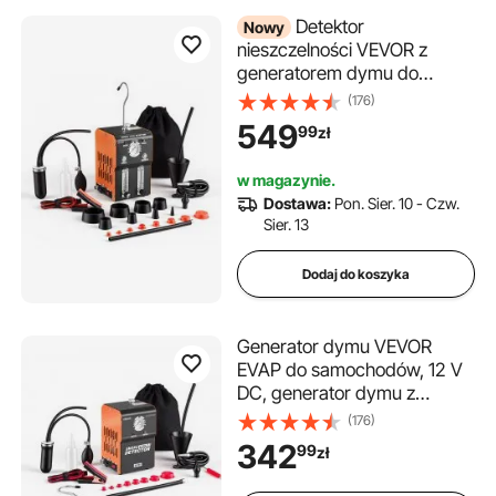
Detektor
Nowy
nieszczelności VEVOR z
generatorem dymu do
pojazdów, 12-woltowe
(176)
urządzenie diagnostyczne
549
99
zł
podciśnienia EVAP ze
zintegrowaną pompą
w magazynie.
powietrza, manometrem,
Dostawa:
Pon. Sier. 10 - Czw.
przepływomierzem,
Sier. 13
wskaźnikiem poziomu oleju, 2
tryby pracy dla
Dodaj do koszyka
samochodów, motocykli,
ciężarówek, łodzi i quadów
Generator dymu VEVOR
EVAP do samochodów, 12 V
DC, generator dymu z
pompą powietrza i
(176)
manometrem, wykrywacz
342
99
zł
nieszczelności do
samochodów osobowych,