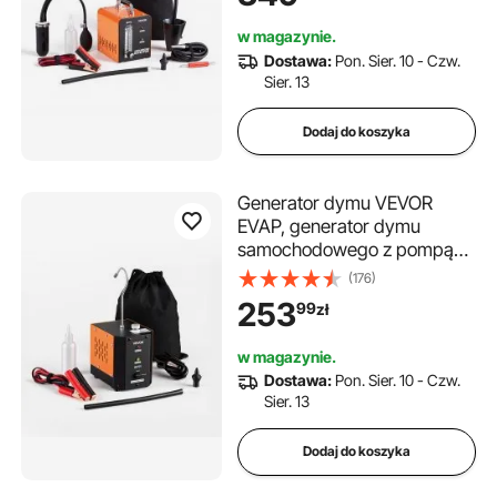
samochodów, motocykli i
w magazynie.
ciężarówek, narzędzie
Dostawa:
Pon. Sier. 10 - Czw.
diagnostyczne do
Sier. 13
wykrywania nieszczelności,
generator dymu o ciśnieniu
Dodaj do koszyka
0,07 bara, narzędzie do
testowania szczelności
Generator dymu VEVOR
EVAP, generator dymu
samochodowego z pompą
powietrza, regulowany
(176)
detektor nieszczelności do
253
99
zł
samochodów osobowych,
motocykli i ciężarówek,
w magazynie.
narzędzie diagnostyczne do
Dostawa:
Pon. Sier. 10 - Czw.
wykrywania nieszczelności
Sier. 13
0,07 / 0,48 bara, generator
dymu, narzędzie do
Dodaj do koszyka
testowania szczelności