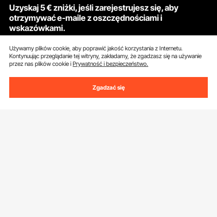
Uzyskaj 5 € zniżki, jeśli zarejestrujesz się, aby
otrzymywać e-maile z oszczędnościami i
wskazówkami.
Używamy plików cookie, aby poprawić jakość korzystania z Internetu.
Adres e-mail
Subskrybuj
Kontynuując przeglądanie tej witryny, zakładamy, że zgadzasz się na używanie
przez nas plików cookie i
Prywatność i bezpieczeństwo.
Klikając przycisk
subskrybuj
, wyrażasz zgodę na naszą
Politykę
prywatności i plików cookie
.
Zgadzać się
Obsługa Klienta
Skontaktuj się z nami
Zasoby
Zwroty i wymiany
Program członkowski
Moje zamówienia
Poznać nas
Program członkowski Pro
Ceny wysyłki i zasady