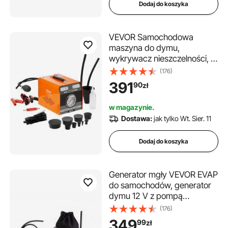
Dodaj do koszyka
dymu, narzędzie do
testowania szczelności
VEVOR Samochodowa
maszyna do dymu,
wykrywacz nieszczelności, 8
l/min, tryb powietrza i dymu
(176)
w samochodzie, dwa
391
90
zł
modele, wykrywacz
nieszczelności z
w magazynie.
manometrem i pompami
Dostawa:
jak tylko Wt. Sier. 11
powietrza, 12 V, wykrywacz
nieszczelności, maszyna do
Dodaj do koszyka
dymu
Generator mgły VEVOR EVAP
do samochodów, generator
dymu 12 V z pompą
powietrza i
(176)
przepływomierzem,
349
99
zł
wykrywacz nieszczelności do