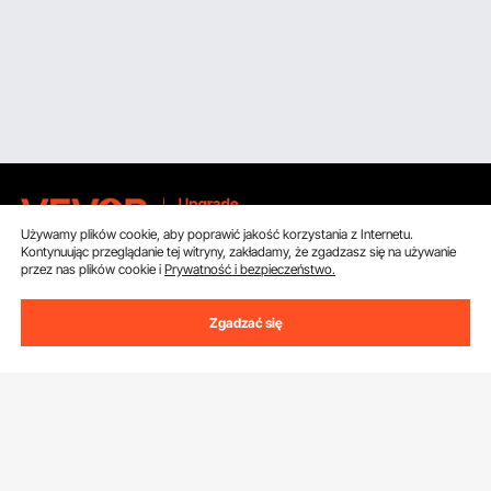
Używamy plików cookie, aby poprawić jakość korzystania z Internetu.
Kontynuując przeglądanie tej witryny, zakładamy, że zgadzasz się na używanie
przez nas plików cookie i
Prywatność i bezpieczeństwo.
Uzyskaj 5 € zniżki, jeśli zarejestrujesz się, aby
otrzymywać e-maile z oszczędnościami i
wskazówkami.
Zgadzać się
Adres e-mail
Subskrybuj
Klikając przycisk
subskrybuj
, wyrażasz zgodę na naszą
Politykę
prywatności i plików cookie
.