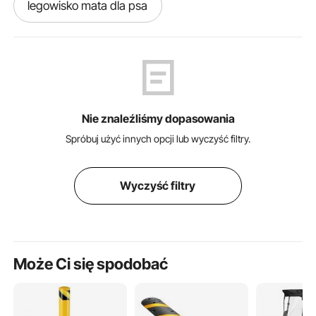
legowisko mata dla psa
pokrycie siedzenia samochodu dla psa
siatka dla psa
klatka aluminiowa dla psa
Nie znaleźliśmy dopasowania
drzwi dla psa
drzwi psa
Spróbuj użyć innych opcji lub wyczyść filtry.
torba transportowa dla psa
Wyczyść filtry
plecak dla psa do 5 kg
plecak na psa do 5 kg
Może Ci się spodobać
składana rampa dla psa