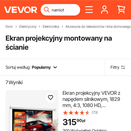
Dom
Elektryczny
Elektronika
Akcesoria do telewizorów i kina domowego
Ekran projekcyjny montowany na
ścianie
Sortuj według:
Popularny
Filtry
7
Wyniki
Ekran projekcyjny VEVOR z
napędem silnikowym, 1829
mm, 4:3, 1080 HD,
elektryczny ekran
(73)
projekcyjny, projektor
315
90
zł
ścienny z pilotem,
automatyczny ekran filmowy
300 Wyświetleń Ostatnio