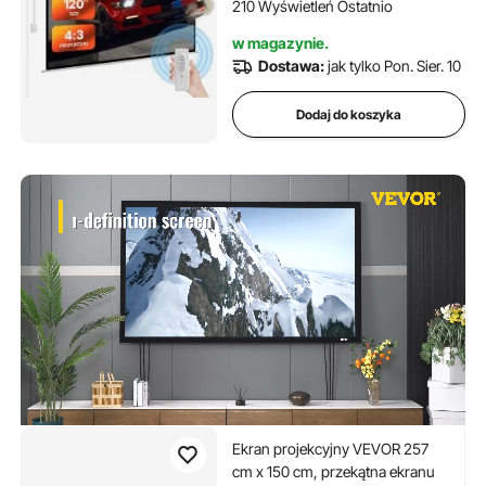
kina domowego i biura
210 Wyświetleń Ostatnio
domowego
w magazynie.
Dostawa:
jak tylko Pon. Sier. 10
Dodaj do koszyka
Ekran projekcyjny VEVOR 257
cm x 150 cm, przekątna ekranu