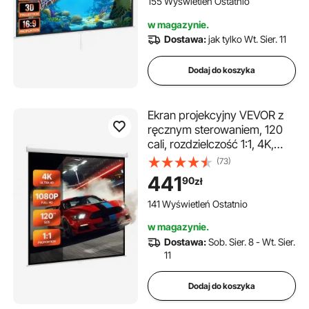
155 Wyświetleń Ostatnio
imprezy rekreacyjne, czarny
w magazynie.
Dostawa:
jak tylko Wt. Sier. 11
Dodaj do koszyka
Ekran projekcyjny VEVOR z
ręcznym sterowaniem, 120
cali, rozdzielczość 1:1, 4K,
1080 HD, zwijany,
(73)
montowany na ścianie, z
441
90
zł
linką, przenośny, zwijany
ekran do kina domowego
141 Wyświetleń Ostatnio
w magazynie.
Dostawa:
Sob. Sier. 8 - Wt. Sier.
11
Dodaj do koszyka