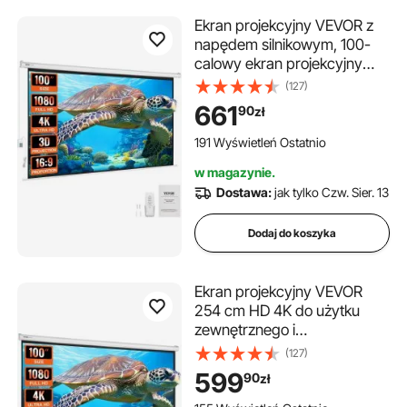
Ekran projekcyjny VEVOR z
napędem silnikowym, 100-
calowy ekran projekcyjny
16:9 4K 1080 HD,
(127)
automatyczny ekran
661
90
zł
projekcyjny z pilotem,
montowany na ścianie ekran
191 Wyświetleń Ostatnio
filmowy do kina domowego i
w magazynie.
domowego
Dostawa:
jak tylko Czw. Sier. 13
Dodaj do koszyka
Ekran projekcyjny VEVOR
254 cm HD 4K do użytku
zewnętrznego i
wewnętrznego, ręczny,
(127)
szybko składany, przenośny
599
90
zł
ekran filmowy 16:9 do kina
domowego, na kemping i