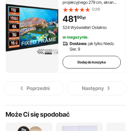
projekcyjnego 279 cm, ekran
montowany na suficie,
(229)
wykonany z PVC, powierzchnia
481
90
zł
projekcyjna 15 kg, kąt widzenia
160°, do zastosowań na
524 Wyświetleń Ostatnio
świeżym powietrzu
w magazynie.
Dostawa:
jak tylko Niedz.
Sier. 9
Dodaj do koszyka
Poprzedni
Następny
Może Ci się spodobać