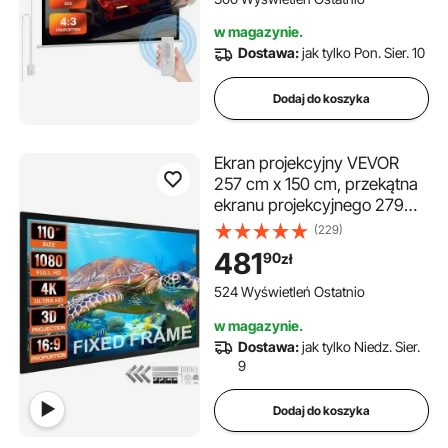
do kina domowego i
w magazynie.
biurowego
Dostawa:
jak tylko Pon. Sier. 10
Dodaj do koszyka
Ekran projekcyjny VEVOR
257 cm x 150 cm, przekątna
ekranu projekcyjnego 279
cm, ekran montowany na
(229)
suficie, wykonany z PVC,
481
90
zł
powierzchnia projekcyjna 15
kg, kąt widzenia 160°, do
524 Wyświetleń Ostatnio
zastosowań na świeżym
w magazynie.
powietrzu
Dostawa:
jak tylko Niedz. Sier.
9
Dodaj do koszyka