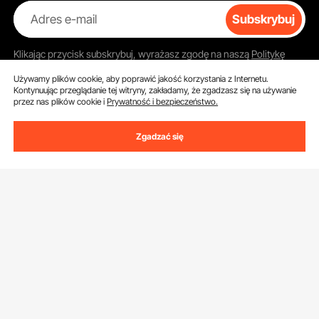
Adres e-mail
Subskrybuj
Klikając przycisk
subskrybuj
, wyrażasz zgodę na naszą
Politykę
prywatności i plików cookie
.
Używamy plików cookie, aby poprawić jakość korzystania z Internetu.
Kontynuując przeglądanie tej witryny, zakładamy, że zgadzasz się na używanie
przez nas plików cookie i
Prywatność i bezpieczeństwo.
Obsługa Klienta
Zgadzać się
Skontaktuj się z nami
Zasoby
Zwroty i wymiany
Program członkowski
Moje zamówienia
Poznać nas
Program członkowski Pro
Ceny wysyłki i zasady
O VEVOR
Program dla influencerów
Moje Konto
Pobierz aplikację VEVOR
Zasady i warunki
Metody płatności