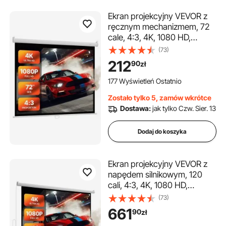
Ekran projekcyjny VEVOR z
ręcznym mechanizmem, 72
cale, 4:3, 4K, 1080 HD,
zwijany, montowany na
(73)
ścianie projektor filmowy z
212
90
zł
linką, przenośny, zwijany
ekran do kina domowego
177 Wyświetleń Ostatnio
Zostało tylko 5, zamów wkrótce
Dostawa:
jak tylko Czw. Sier. 13
Dodaj do koszyka
Ekran projekcyjny VEVOR z
napędem silnikowym, 120
cali, 4:3, 4K, 1080 HD,
projektor z pilotem,
(73)
automatyczny ekran filmowy,
661
90
zł
przenośny, zwijany ekran do