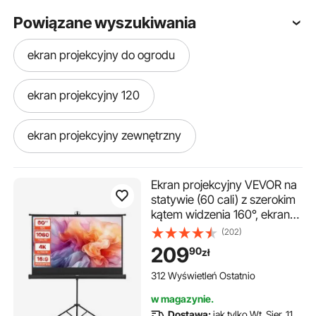
Powiązane wyszukiwania
ekran projekcyjny do ogrodu
ekran projekcyjny 120
ekran projekcyjny zewnętrzny
ekran projekcyjny 3d
Ekran projekcyjny VEVOR na
statywie (60 cali) z szerokim
kątem widzenia 160°, ekran
jaki ekran projekcyjny
projekcyjny do użytku
(202)
wewnątrz i na zewnątrz,
209
90
zł
jaki ekran projekcyjny do kina domowego
projektor 16:9 4K HD,
przenośny ekran filmowy z
312 Wyświetleń Ostatnio
torbą do prezentacji kina
ekran na laptopa
w magazynie.
domowego
Dostawa:
jak tylko Wt. Sier. 11