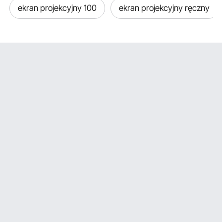
stanowiska
ekran projekcyjny 100
ekran projekcyjny ręczny
sterowania,
pojedynczego silnika