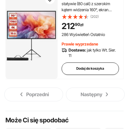
statywie (80 cali) z szerokim
kątem widzenia 160°, ekran
projekcyjny do użytku wewnątrz
(202)
i na zewnątrz, projektor 16:9 4K
212
90
zł
HD, przenośny ekran filmowy z
torbą do prezentacji kina
286 Wyświetleń Ostatnio
domowego
Prawie wyprzedane
Dostawa:
jak tylko Wt. Sier.
11
Dodaj do koszyka
Poprzedni
Następny
Może Ci się spodobać