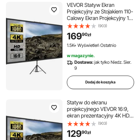
VEVOR Statyw Ekran
Projekcyjny ze Stojakiem 110-
Calowy Ekran Projekcyjny 16:
9 4K HD Stojak Przenośny
(903)
Ekran Bez Zmarszczek z
169
90
zł
Regulacją Wysokości do
Projektora Wewnątrz I Na
1.5K+ Wyświetleń Ostatnio
Zewnątrz do Filmów.
w magazynie.
Dostawa:
jak tylko Niedz. Sier.
9
Dodaj do koszyka
Statyw do ekranu
projekcyjnego VEVOR 16:9,
ekran prezentacyjny 4K HD,
zwijany, powierzchnia
(903)
projekcyjna, 178 x 100 cm,
129
90
zł
stojak na ekran projekcyjny,