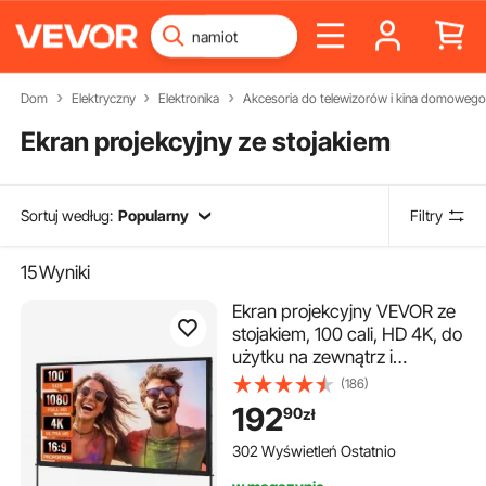
Dom
Elektryczny
Elektronika
Akcesoria do telewizorów i kina domowego
Ekran projekcyjny ze stojakiem
Sortuj według:
Popularny
Filtry
15
Wyniki
Ekran projekcyjny VEVOR ze
stojakiem, 100 cali, HD 4K, do
użytku na zewnątrz i
wewnątrz, szybko składany,
(186)
przenośny ekran filmowy
192
90
zł
16:9 do kina domowego, na
kemping i imprezy
302 Wyświetleń Ostatnio
rekreacyjne, czarny