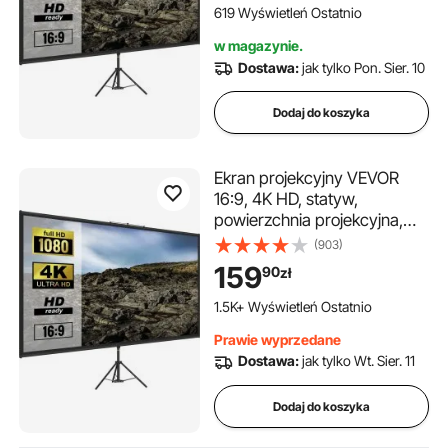
wysokość od 200 do 250
619 Wyświetleń Ostatnio
cm, idealny do kina
w magazynie.
domowego, konferencji,
Dostawa:
jak tylko Pon. Sier. 10
wesel, szkoleń, kursów
Dodaj do koszyka
Ekran projekcyjny VEVOR
16:9, 4K HD, statyw,
powierzchnia projekcyjna,
200 x 113 cm, ściana
(903)
prezentacyjna, kąt widzenia
159
90
zł
160 stopni, ekran o
regulowanej wysokości 200-
1.5K+ Wyświetleń Ostatnio
250 cm, idealny do kina
Prawie wyprzedane
domowego, sal
Dostawa:
jak tylko Wt. Sier. 11
konferencyjnych, wesel
Dodaj do koszyka