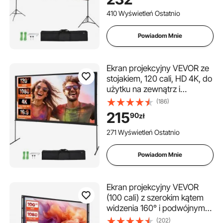
16:9 do kina domowego, na
kemping i imprezy
410 Wyświetleń Ostatnio
rekreacyjne, czarny
Powiadom Mnie
Ekran projekcyjny VEVOR ze
stojakiem, 120 cali, HD 4K, do
użytku na zewnątrz i
wewnątrz, szybko składany,
(186)
przenośny ekran filmowy
215
90
zł
16:9 do kina domowego, na
kemping, imprezy
271 Wyświetleń Ostatnio
rekreacyjne itp., czarny
Powiadom Mnie
Ekran projekcyjny VEVOR
(100 cali) z szerokim kątem
widzenia 160° i podwójnym
statywem, ekran projekcyjny
(202)