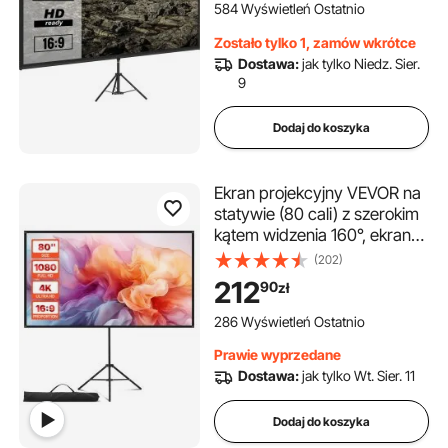
wysokość 200-250 cm,
584 Wyświetleń Ostatnio
regulowany, idealny do kina
Zostało tylko 1, zamów wkrótce
domowego, sal
Dostawa:
jak tylko Niedz. Sier.
konferencyjnych, wesel
9
Dodaj do koszyka
Ekran projekcyjny VEVOR na
statywie (80 cali) z szerokim
kątem widzenia 160°, ekran
projekcyjny do użytku
(202)
wewnątrz i na zewnątrz,
212
90
zł
projektor 16:9 4K HD,
przenośny ekran filmowy z
286 Wyświetleń Ostatnio
torbą do prezentacji kina
Prawie wyprzedane
domowego
Dostawa:
jak tylko Wt. Sier. 11
Dodaj do koszyka