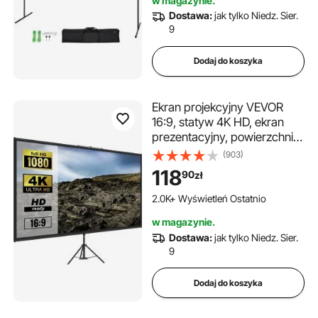
w magazynie.
Dostawa:
jak tylko Niedz. Sier.
9
Dodaj do koszyka
Ekran projekcyjny VEVOR
16:9, statyw 4K HD, ekran
prezentacyjny, powierzchnia
projekcyjna na ścianę,
(903)
160x95 cm, statyw o
118
90
zł
regulowanej wysokości 200-
250 cm, idealny do kina
2.0K+ Wyświetleń Ostatnio
domowego, sal
w magazynie.
konferencyjnych, wesel
Dostawa:
jak tylko Niedz. Sier.
9
Dodaj do koszyka