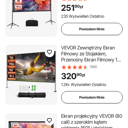
do użytku wewnątrz i na
251
90
zł
zewnątrz, projektor 16:9 4K
HD, przenośny ekran filmowy
235 Wyświetleń Ostatnio
z torbą do prezentacji kina
domowego
Powiadom Mnie
VEVOR Zewnętrzny Ekran
Filmowy ze Stojakiem,
Przenośny Ekran Filmowy 150
", Szerokokątny Ekran
(186)
Projektora Zewnętrznego 16:
320
90
zł
9 Hd, Projekcja Przednia i
Tylna, Z Torbą Do
1.2K+ Wyświetleń Ostatnio
Przechowywania i Stojakiem
Powiadom Mnie
Ekran projekcyjny VEVOR (80
cali) z szerokim kątem
widzenia 160° i stojakiem,