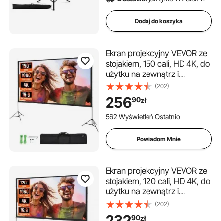
projektor i ekran projekcyjny
Dodaj do koszyka
ekran akustyczny do biura
Ekran projekcyjny VEVOR ze
stojakiem, 150 cali, HD 4K, do
ekran projekcyjny 4k
użytku na zewnątrz i
wewnątrz, szybko składany,
(202)
przenośny ekran filmowy
256
ekran projekcyjny temu
ekran projekcyjny
90
zł
16:9 do kina domowego, na
kemping i imprezy
562 Wyświetleń Ostatnio
rekreacyjne, czarny
ekran do laptopa
Powiadom Mnie
projektor ekran projekcyjny
Ekran projekcyjny VEVOR ze
stojakiem, 120 cali, HD 4K, do
jaki ekran do kina domowego
użytku na zewnątrz i
wewnątrz, szybko składany,
(202)
przenośny ekran filmowy
232
90
zł