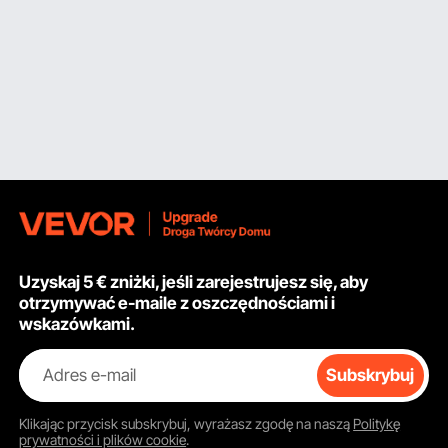
Uzyskaj 5 € zniżki, jeśli zarejestrujesz się, aby
otrzymywać e-maile z oszczędnościami i
wskazówkami.
Adres e-mail
Subskrybuj
Klikając przycisk
subskrybuj
, wyrażasz zgodę na naszą
Politykę
prywatności i plików cookie
.