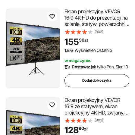
Ekran projekcyjny VEVOR
16:9 4K HD do prezentacji na
ścianie, statyw, powierzchnia
projekcyjna 227 x 127 cm,
(903)
zwijany, kąt widzenia 160
155
90
zł
stopni, ekran o regulowanej
wysokości 200-250 cm,
1.9K+ Wyświetleń Ostatnio
idealny do sali konferencyjnej
w magazynie.
i kina domowego
Dostawa:
jak tylko Pon. Sier. 10
Dodaj do koszyka
Ekran projekcyjny VEVOR
16:9 ze statywem, ekran
projekcyjny 4K HD, zwijany,
powierzchnia projekcyjna
(903)
133x76 cm, ściana
128
90
zł
prezentacyjna, regulowana