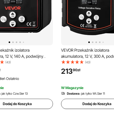
kaźnik izolatora
VEVOR Przekaźnik izolatora
a, 12 V, 140 A, podwójny
akumulatora, 12 V, 300 A, po
kumulatora z wyświetlaczem
izolator akumulatora z wyświ
(43)
(43)
igentny wyłącznik akumulatora
LCD, inteligentny wyłącznik a
213
ł
90
zł
i kwasowo-ołowiowego, do
litowego i kwasowo-ołowiowe
leń Ostatnio
ów osobowych, ciężarówek,
samochodów osobowych, cię
 pojazdów UTV, quadów i
kamperów, pojazdów UTV, qu
ie
W Magazynie
łodzi
:
jak tylko Czw.Sier 13
Dostawa:
jak tylko Wt.Sier 11
Dodaj do Koszyka
Dodaj do Koszyka