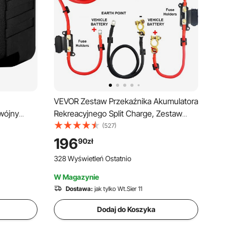
VEVOR Zestaw Przekaźnika Akumulatora
dwójny
Rekreacyjnego Split Charge, Zestaw
etlaczem
Przekaźnika ładowania 12 V DC JDQTJ-
(527)
kumulatora
5M z Czerwonym Kablem Akumulatora
196
90
zł
go, do
110 A do Pojazdów Terenowych,
328 Wyświetleń Ostatnio
żarówek,
Kamperów, Statków, Jachtów
adów i
W Magazynie
Dostawa:
jak tylko Wt.Sier 11
Dodaj do Koszyka