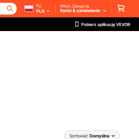
PL/
Witam, Zaloguj się
Konto & zamówienie
PLN
Pobierz aplikację VEVOR
Sortować:
Domyślna