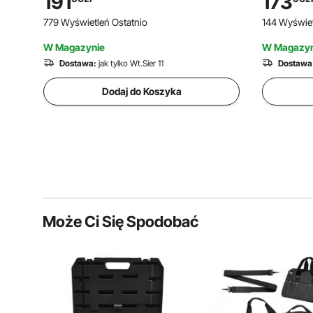
191
173
do Pojazdów Terenowych, Kamperów,
woltomier
779 Wyświetleń Ostatnio
144 Wyświet
Statków, Jachtów
wyłącznik
z akumula
W Magazynie
W Magazyn
do pojazd
Dostawa:
jak tylko Wt.Sier 11
Dostawa
Dodaj do Koszyka
Może Ci Się Spodobać