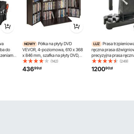
wa
Półka na płyty DVD
Prasa trzpienio
NOWY
LUZ
ba do
VEVOR, 4-poziomowa, 610 x 368
ręczna prasa dźwigniow
szeniami
x 846 mm, szafka na płyty DVD,
precyzyjna prasa ręczn
niami
przechowywanie multimediów na
maksymalna wysokość
(142)
(249)
orny
płytach CD, DVD, książkach, grach,
ręczna prasa stołowa z 
436
1200
99
zł
90
zł
oliestru
regał na płyty CD do salonu, biura
wykrawania, gięcia, roz
kiem
domowego, studia nagrań,
formowania
brązowa
lników