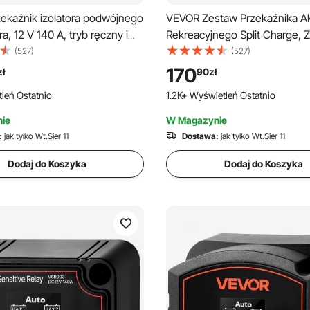
ekaźnik izolatora podwójnego
VEVOR Zestaw Przekaźnika A
a, 12 V 140 A, tryb ręczny i
Rekreacyjnego Split Charge, 
zny, przekaźnik VSR wrażliwy
Przekaźnika ładowania 12 V 
(527)
(527)
ie z wyświetlaczem LCD, do
2M z Czerwonym Kablem Aku
170
zł
90
zł
ATV, UTV, kamperów,
110 A do Pojazdów Terenowyc
leń Ostatnio
1.2K+ Wyświetleń Ostatnio
kempingowych, ciężarówek,
Kamperów, Statków, Jachtów
htów
ie
W Magazynie
:
jak tylko Wt.Sier 11
Dostawa:
jak tylko Wt.Sier 11
Dodaj do Koszyka
Dodaj do Koszyka