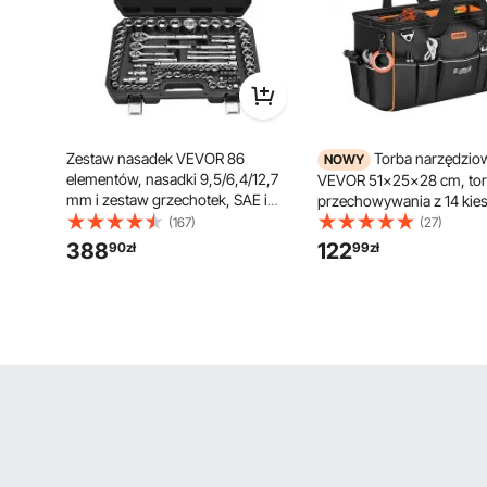
Zestaw nasadek VEVOR 86
Torba narzędzio
NOWY
elementów, nasadki 9,5/6,4/12,7
VEVOR 51x25x28 cm, tor
mm i zestaw grzechotek, SAE i
przechowywania z 14 kie
metryczne, zestaw narzędzi z
wewnętrznymi i 19 kiesze
(167)
(27)
kluczem grzechotkowym,
zewnętrznymi, wodoodp
388
122
90
zł
99
zł
akcesoria i walizka, stal stopowa
organizer na narzędzia z p
CR-V
z paskiem na ramię i zam
błyskawicznym, torba
narzędziowa dla rzemieś