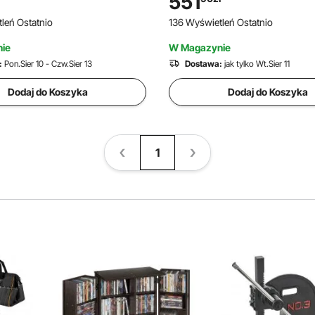
551
zem, wyświetlaczem LCD,
woltomierzem, wyświetlacze
leń Ostatnio
136 Wyświetleń Ostatnio
iem akumulatora, kompatybilny
wyłącznikiem akumulatora, ko
torami kwasowo-ołowiowymi,
z akumulatorami litowymi, do
ie
W Magazynie
ów UTV i ATV
UTV i ATV
:
Pon.Sier 10 - Czw.Sier 13
Dostawa:
jak tylko Wt.Sier 11
Dodaj do Koszyka
Dodaj do Koszyka
1