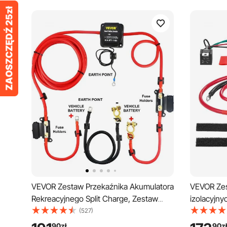
VEVOR Zestaw Przekaźnika Akumulatora
VEVOR Ze
Rekreacyjnego Split Charge, Zestaw
izolacyjn
Przekaźnika ładowania 12 V DC JDQTJ-
12 V, 80 A
(527)
4M z Czerwonym Kablem Akumulatora
VSR wrażli
90
zł
90
zł