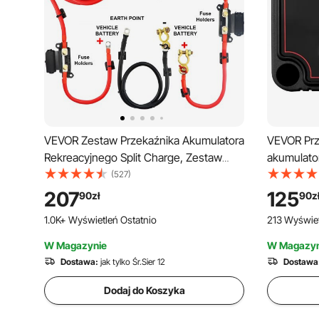
VEVOR Zestaw Przekaźnika Akumulatora
VEVOR Prze
Rekreacyjnego Split Charge, Zestaw
akumulator
Przekaźnika ładowania 12 V DC JDQTJ-
izolator a
(527)
6M z Czerwonym Kablem Akumulatora
LCD, intel
207
125
90
zł
90
z
110 A do Pojazdów Terenowych,
litowego 
1.0K+ Wyświetleń Ostatnio
213 Wyświet
Kamperów, Statków, Jachtów
samochod
kamperów,
W Magazynie
W Magazyn
łodzi
Dostawa:
jak tylko Śr.Sier 12
Dostawa
Dodaj do Koszyka