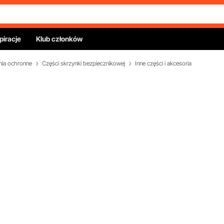
piracje
Klub członków
enia ochronne
Części skrzynki bezpiecznikowej
Inne części i akcesoria