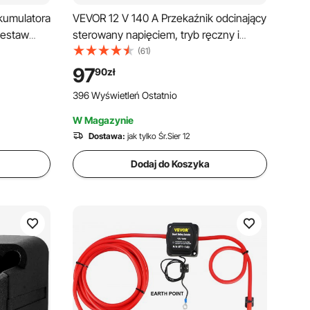
kumulatora
VEVOR 12 V 140 A Przekaźnik odcinający
Zestaw
sterowany napięciem, tryb ręczny i
DC JDQTJ-
automatyczny, przekaźnik VSR wrażliwy
(61)
mulatora
na napięcie z ekranem LCD, do
97
90
zł
h,
pojazdów ATV, UTV, kamperów, SUV-
396 Wyświetleń Ostatnio
ów, ciężarówek, łodzi i jachtów
W Magazynie
Dostawa:
jak tylko Śr.Sier 12
Dodaj do Koszyka