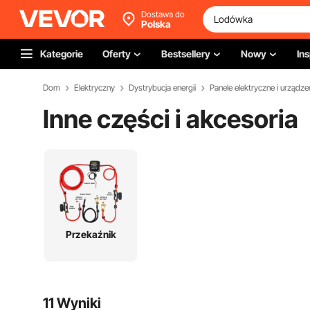
Dostawa do
Polska
Kategorie
Oferty
Bestsellery
Nowy
Ins
Dom
Elektryczny
Dystrybucja energii
Panele elektryczne i urządz
Inne części i akcesoria
Przekaźnik
11 Wyniki