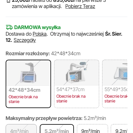
25
,00
zł
rabatu od
835
,00
zł
na pierwsze 3
zamówienia w aplikacji.
Pobierz Teraz
DARMOWA wysyłka
Dostawa do
Polska
.
Otrzymaj to najwcześniej
Śr. Sier.
12.
Szczegóły
Rozmiar rozłożony:
42*48*34cm
54*47*37cm
55*49*35c
42*48*34cm
Obecnie brak na
Obecnie brak n
Obecnie brak na
stanie
stanie
stanie
Maksymalny przepływ powietrza:
5.2m³/min
4m³/min
5.2m³/min
9m³/min
9.2m³/m