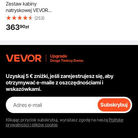
Zestaw kabiny
natryskowej VEVOR
405 x 330 x 355 m,
(253)
przenośny ekstraktor
363
90
zł
aerografu, ekstraktor
kabiny natryskowej 5,2
m³/min z dwoma
wentylatorami do
modelarstwa
aerografowego, prac
malarskich itp.
Uzyskaj 5 € zniżki, jeśli zarejestrujesz się, aby
otrzymywać e-maile z oszczędnościami i
wskazówkami.
Adres e-mail
Subskrybuj
Klikając przycisk
subskrybuj
, wyrażasz zgodę na naszą
Politykę
prywatności i plików cookie
.