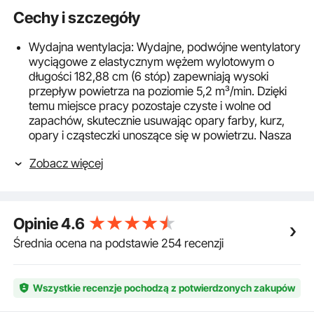
Cechy i szczegóły
Wydajna wentylacja: Wydajne, podwójne wentylatory
wyciągowe z elastycznym wężem wylotowym o
długości 182,88 cm (6 stóp) zapewniają wysoki
przepływ powietrza na poziomie 5,2 m³/min. Dzięki
temu miejsce pracy pozostaje czyste i wolne od
zapachów, skutecznie usuwając opary farby, kurz,
opary i cząsteczki unoszące się w powietrzu. Nasza
kabina lakiernicza do aerografu wyposażona jest w
Zobacz więcej
sprawny system wentylacji, który zapewnia świeże
powietrze w pomieszczeniu i zdrowsze miejsce
pracy.
Skuteczny filtr i wyjmowany talerz obrotowy: Filtr o
Opinie
4.6
grubości 20 mm (0,79 cala) skutecznie pochłania
cząsteczki i zapachy. Oferujemy wymienny filtr, który
Średnia ocena na podstawie 254 recenzji
ułatwia czyszczenie i zapewnia czystość kabiny
lakierniczej. Duży talerz obrotowy umożliwia łatwe i
równomierne nakładanie powłoki pod każdym kątem
Wszystkie recenzje pochodzą z potwierdzonych zakupów
bez konieczności przesuwania przedmiotów,
zapewniając powtarzalne rezultaty. Można go