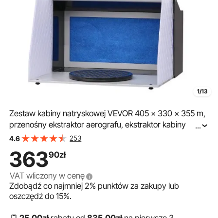
1/13
Zestaw kabiny natryskowej VEVOR 405 x 330 x 355 m,
przenośny ekstraktor aerografu, ekstraktor kabiny
...
natryskowej 5,2 m³/min z dwoma wentylatorami do
253
4.6
modelarstwa aerografowego, prac malarskich itp.
363
90
zł
VAT wliczony w cenę
Zdobądź co najmniej
2%
punktów za zakupy lub
oszczędź do
15%
.