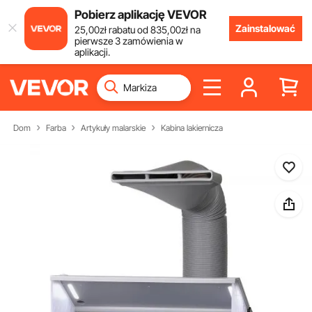
Pobierz aplikację VEVOR
Zainstalować
25
,00
zł
rabatu od
835
,00
zł
na
pierwsze 3 zamówienia w
aplikacji.
Dom
Farba
Artykuły malarskie
Kabina lakiernicza