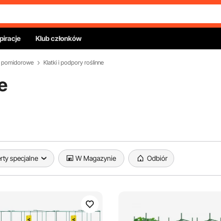
piracje
Klub członków
ki pomidorowe
Klatki i podpory roślinne
e
rty specjalne
W Magazynie
Odbiór