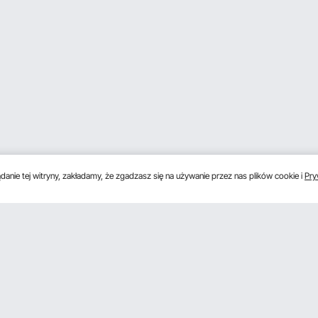
anie tej witryny, zakładamy, że zgadzasz się na używanie przez nas plików cookie i
Pry
s
Uzyskaj 5 € zniżki, jeśli zarejestrujesz się, aby 