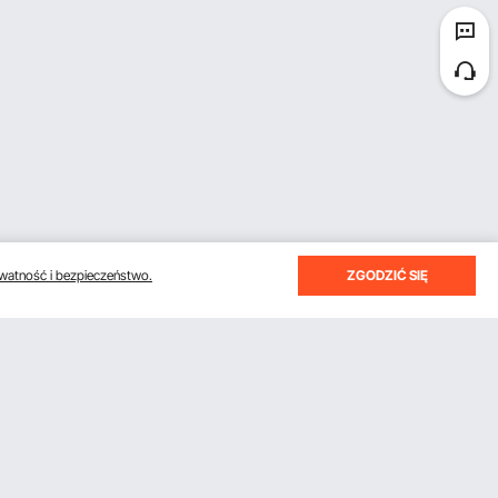
watność i bezpieczeństwo.
ZGODZIĆ SIĘ
otrzymywać e-maile z oszczędnościami i wskazówkami.
Subskrybuj