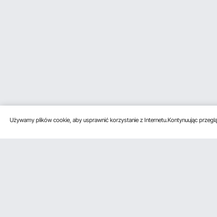
Używamy plików cookie, aby usprawnić korzystanie z Internetu.Kontynuując przegląd
Obsługa klienta
Zasoby
Poznać na
Skontaktuj się z nami
Program
O VEVOR
członkowski