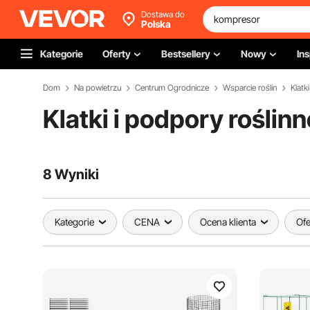
Dostawa do
Polska
Kategorie
Oferty
Bestsellery
Nowy
Ins
Dom
Na powietrzu
Centrum Ogrodnicze
Wsparcie roślin
Klat
Klatki i podpory roślinn
8 Wyniki
Kategorie
CENA
Ocena klienta
Ofe