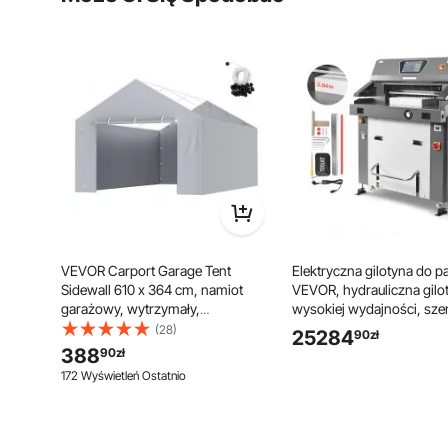
VEVOR Carport Garage Tent
Elektryczna gilotyna do p
Sidewall 610 x 364 cm, namiot
VEVOR, hydrauliczna gilo
garażowy, wytrzymały,
wysokiej wydajności, sze
wodoodporny i zabezpieczony
cięcia 66 cm, grubość cię
(28)
25284
90
zł
przed promieniowaniem UV, szary
duża elektryczna gilotyna 
388
90
zł
(góra i rama nie są dołączone)
podczerwieni i wymienn
172 Wyświetleń Ostatnio
ostrzem