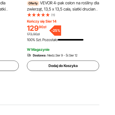
dla
VEVOR 4-pak osłon na rośliny dla
Oferty
atki
zwierząt, 13,5 x 13,5 cala, siatki druciane,
iny
klatki na rośliny do użytku na zewnątrz,
(11)
chronią
kwiaty i warzywa, chronią przed
Kończy się Sier 14
129
90
zł
iórkami,
królikami, kurami i wiewiórkami, 16-
-
25
%
a
częściowa metalowa siatka
173,90zł
100% Szt. Pozostało
W Magazynie
Dostawa:
Niedz.Sier 9 - Śr.Sier 12
Dodaj do Koszyka