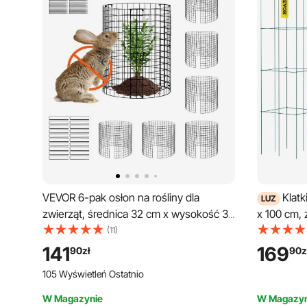
VEVOR 6-pak osłon na rośliny dla
Klatk
LUZ
zwierząt, średnica 32 cm x wysokość 35
x 100 cm,
cm, siatki ochronne na rośliny, klatki na
klatek pod
(11)
rośliny ogrodowe, kwiaty i warzywa,
wytrzymał
141
169
90
zł
90
z
chronią przed królikami, kurami i
wykonane 
105 Wyświetleń Ostatnio
wiewiórkami, 18-częściowa metalowa
pnących wa
siatka
owoców
W Magazynie
W Magazyn