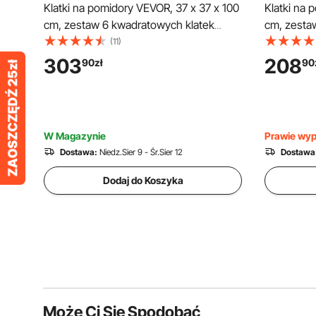
Klatki na pomidory VEVOR, 37 x 37 x 100
Klatki na 
cm, zestaw 6 kwadratowych klatek
cm, zesta
podtrzymujących rośliny, wytrzymałe
podtrzymuj
(11)
zielone wieże na pomidory wykonane
stalowe w
303
208
90
zł
90
ze stali powlekanej PVC do pnących
srebrnym 
warzyw, roślin, kwiatów i owoców
roślin, kw
W Magazynie
Prawie wy
Dostawa:
Niedz.Sier 9 - Śr.Sier 12
Dostawa
Dodaj do Koszyka
Może Ci Się Spodobać