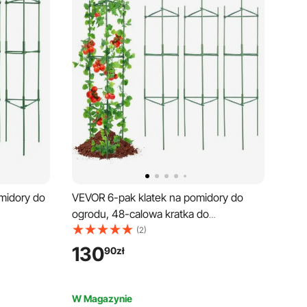
midory do
VEVOR 6-pak klatek na pomidory do
ogrodu, 48-calowa kratka do
pomidorów, wysoka klatka
(2)
na, do
podtrzymująca rośliny, do
130
90
zł
zyw,
podwyższonych grządek, warzyw,
kwiatów i roślin pnących
W Magazynie