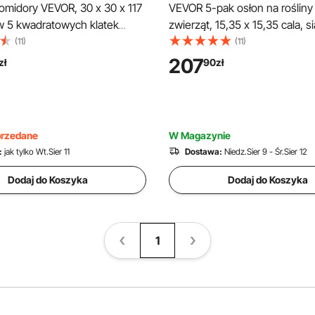
pomidory VEVOR, 30 x 30 x 117
VEVOR 5-pak osłon na rośliny 
w 5 kwadratowych klatek
zwierząt, 15,35 x 15,35 cala, si
ących rośliny, wytrzymałe,
druciane dla kur, klatki na rośl
(11)
(11)
ieże pod pomidory, pokryte
ogrodowe, kwiaty i warzywa, 
207
zł
90
zł
PVC, do pnących warzyw,
przed królikami, kurami i wiew
iatów i owoców
20-częściowa metalowa siatk
przedane
W Magazynie
:
jak tylko Wt.Sier 11
Dostawa:
Niedz.Sier 9 - Śr.Sier 12
Dodaj do Koszyka
Dodaj do Koszyka
1