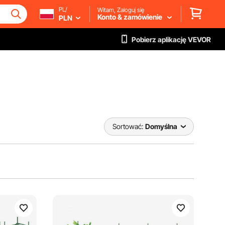
PL/
Witam, Zaloguj się
Konto & zamówienie
PLN
Pobierz aplikację VEVOR
Sortować:
Domyślna