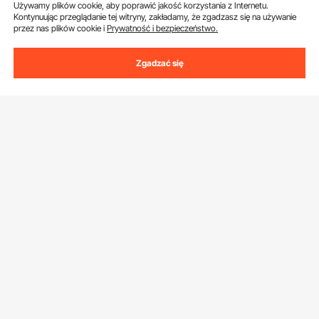
Używamy plików cookie, aby poprawić jakość korzystania z Internetu.
Uzyskaj 5 € zniżki, jeśli zarejestrujesz się, aby
Kontynuując przeglądanie tej witryny, zakładamy, że zgadzasz się na używanie
przez nas plików cookie i
Prywatność i bezpieczeństwo.
otrzymywać e-maile z oszczędnościami i
wskazówkami.
Zgadzać się
Adres e-mail
Subskrybuj
Klikając przycisk
subskrybuj
, wyrażasz zgodę na naszą
Politykę
prywatności i plików cookie
.
Obsługa Klienta
Skontaktuj się z nami
Zasoby
Zwroty i wymiany
Program członkowski
Moje zamówienia
Poznać nas
Program członkowski Pro
Ceny wysyłki i zasady