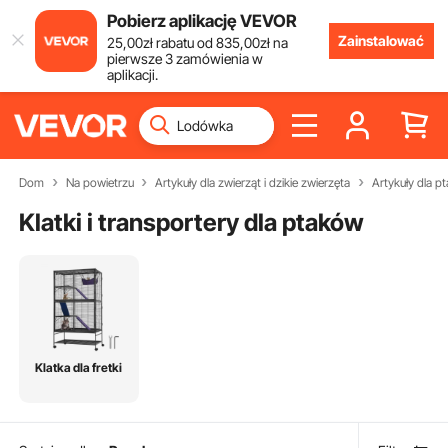
Pobierz aplikację VEVOR
Zainstalować
25
,00
zł
rabatu od
835
,00
zł
na
pierwsze 3 zamówienia w
aplikacji.
Dom
Na powietrzu
Artykuły dla zwierząt i dzikie zwierzęta
Artykuły dla 
Klatki i transportery dla ptaków
Klatka dla fretki