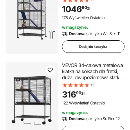
małych zwierząt z rampami i
1046
90
zł
tacką, łatwa w montażu dla
szczurów domowych,
178 Wyświetleń Ostatnio
chomików, świnek morskich,
w magazynie.
szynszyli, wiewiórek, jeży i
Dostawa:
jak tylko Wt. Sier. 11
królików
Dodaj do koszyka
VEVOR 34-calowa metalowa
klatka na kółkach dla fretki,
duża, dwupoziomowa klatka
Critter Nation, klatka dla
(1)
małych zwierząt z rampami i
316
90
zł
tacką, łatwa w montażu dla
szczurów domowych,
122 Wyświetleń Ostatnio
chomików, świnek morskich,
w magazynie.
szynszyli, wiewiórek, jeży,
Dostawa:
jak tylko Śr. Sier. 12
królików