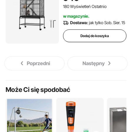
domowych, chomików,
180 Wyświetleń Ostatnio
świnek morskich, szynszyli,
w magazynie.
wiewiórek, jeży i królików
Dostawa:
jak tylko Sob. Sier. 15
Dodaj do koszyka
Poprzedni
Następny
Może Ci się spodobać