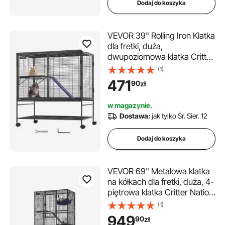
Dodaj do koszyka
VEVOR 39" Rolling Iron Klatka
dla fretki, duża,
dwupoziomowa klatka Critter
Nation, klatka dla małych
(1)
zwierząt z rampami i tacką,
471
90
zł
łatwa w montażu dla
szczurów domowych,
w magazynie.
chomików, świnek morskich,
Dostawa:
jak tylko Śr. Sier. 12
szynszyli
Dodaj do koszyka
VEVOR 69" Metalowa klatka
na kółkach dla fretki, duża, 4-
piętrowa klatka Critter Nation,
klatka dla małych zwierząt z
(1)
rampami i tacką, łatwa w
949
90
zł
montażu dla szczurów