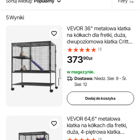
Sortuj według:
Popularny
Filtry
5
Wyniki
VEVOR 36" metalowa klatka
na kółkach dla fretki, duża,
dwupoziomowa klatka Critter
Nation, klatka dla małych
(1)
zwierząt z rampami i tacką,
373
90
zł
łatwa w montażu dla
szczurów domowych,
w magazynie.
chomików, świnek morskich,
Dostawa:
Niedz. Sier. 9 - Śr.
szynszyli, wiewiórek, jeży i
Sier. 12
królików
Dodaj do koszyka
VEVOR 64,6" metalowa
klatka na kółkach dla fretki,
duża, 4-piętrowa klatka
Critter Nation, klatka dla
(1)