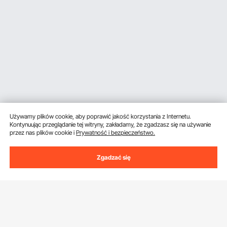
Używamy plików cookie, aby poprawić jakość korzystania z Internetu.
Kontynuując przeglądanie tej witryny, zakładamy, że zgadzasz się na używanie
przez nas plików cookie i
Prywatność i bezpieczeństwo.
Zgadzać się
Uzyskaj 5 € zniżki, jeśli zarejestrujesz się, aby
otrzymywać e-maile z oszczędnościami i
wskazówkami.