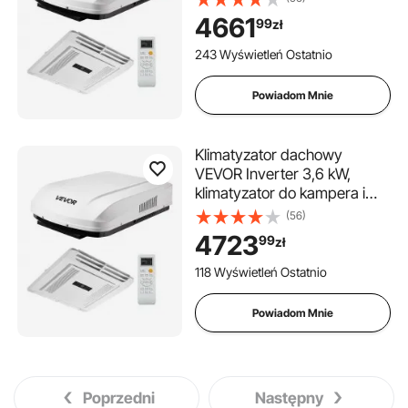
chłodzenia z pompą ciepła,
4661
99
zł
zmienna regulacja prędkości
bez kanałów powietrznych,
243 Wyświetleń Ostatnio
sterowanie przyciskami ADB,
pilot zdalnego sterowania,
Powiadom Mnie
klimatyzator kempingowy,
biały
Klimatyzator dachowy
VEVOR Inverter 3,6 kW,
klimatyzator do kampera i
przyczepy kempingowej z
(56)
pompą ciepła, ogrzewanie i
4723
99
zł
chłodzenie, zmienna
regulacja prędkości bez
118 Wyświetleń Ostatnio
kanałów powietrznych,
sterowanie przyciskami ADB,
Powiadom Mnie
pilot zdalnego sterowania,
klimatyzator kempingowy
Poprzedni
Następny