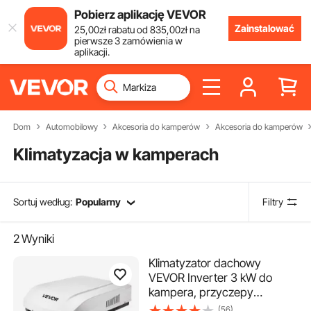
Pobierz aplikację VEVOR
Zainstalować
25
,00
zł
rabatu od
835
,00
zł
na
pierwsze 3 zamówienia w
aplikacji.
Dom
Automobilowy
Akcesoria do kamperów
Akcesoria do kamperów
Klimatyzacja w kamperach
Sortuj według:
Popularny
Filtry
2
Wyniki
Klimatyzator dachowy
VEVOR Inverter 3 kW do
kampera, przyczepy
kempingowej, ogrzewania i
(56)