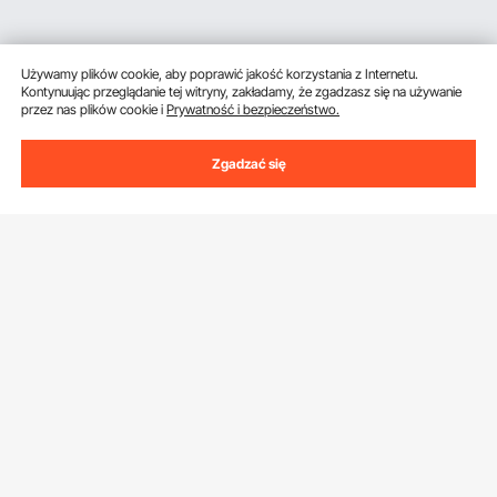
Używamy plików cookie, aby poprawić jakość korzystania z Internetu.
Kontynuując przeglądanie tej witryny, zakładamy, że zgadzasz się na używanie
przez nas plików cookie i
Prywatność i bezpieczeństwo.
Zgadzać się
Uzyskaj 5 € zniżki, jeśli zarejestrujesz się, aby
otrzymywać e-maile z oszczędnościami i
wskazówkami.
Adres e-mail
Subskrybuj
Klikając przycisk
subskrybuj
, wyrażasz zgodę na naszą
Politykę
prywatności i plików cookie
.