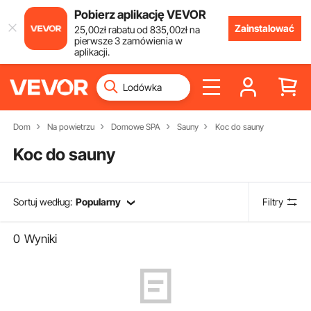
Pobierz aplikację VEVOR
Zainstalować
25
,00
zł
rabatu od
835
,00
zł
na
pierwsze 3 zamówienia w
aplikacji.
Dom
Na powietrzu
Domowe SPA
Sauny
Koc do sauny
Koc do sauny
Sortuj według:
Popularny
Filtry
0
Wyniki