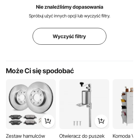
Nie znaleźliśmy dopasowania
Spróbuj użyć innych opcji lub wyczyść filtry.
Wyczyść filtry
Może Ci się spodobać
Zestaw hamulców
Otwieracz do puszek
Komoda VEV