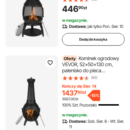
grillowania i ogrzewania,
446
90
zł
palenisko z rusztem,
płaszczem kominowym i
w magazynie.
pokrywą ze stali nierdzewnej,
Dostawa:
jak tylko Pon. Sier. 10
na taras, do ogrodu, na
podwórko
Dodaj do koszyka
Kominek ogrodowy
Oferty
VEVOR, 52x50x130 cm,
palenisko do pieca
tarasowego, piec aztecki do
(65)
grillowania i ogrzewania, piec
Kończy się Sier. 14
Inca z rusztem, płaszczem
1437
90
zł
kominowym i pokrywą ze
-
15%
1687,90zł
stali nierdzewnej, na taras/do
100% Szt. Pozostało
ogrodu/na podwórko
w magazynie.
Dostawa:
Sob. Sier. 8 - Wt. Sier.
11