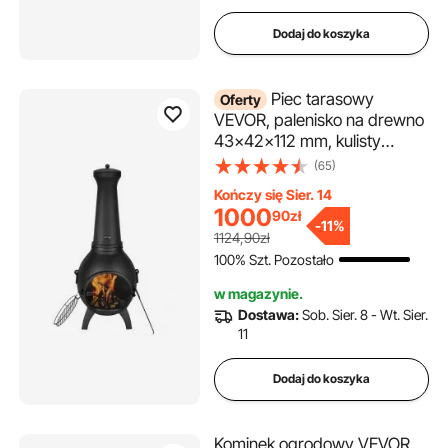
Dodaj do koszyka
Piec tarasowy
Oferty
VEVOR, palenisko na drewno
43x42x112 mm, kulisty
kominek ogrodowy do
(65)
grillowania i ogrzewania, piec
Kończy się Sier. 14
aztecki z rusztem, płaszczem
1000
90
zł
kominowym i osłoną komina,
-
11%
1124,90zł
na taras, do ogrodu, na
100% Szt. Pozostało
podwórko
w magazynie.
Dostawa:
Sob. Sier. 8 - Wt. Sier.
11
Dodaj do koszyka
Kominek ogrodowy VEVOR,