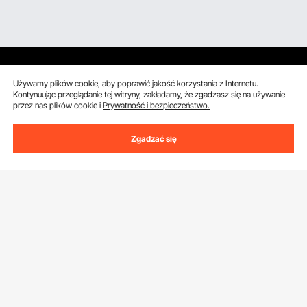
Używamy plików cookie, aby poprawić jakość korzystania z Internetu.
Kontynuując przeglądanie tej witryny, zakładamy, że zgadzasz się na używanie
przez nas plików cookie i
Prywatność i bezpieczeństwo.
Uzyskaj 5 € zniżki, jeśli zarejestrujesz się, aby
otrzymywać e-maile z oszczędnościami i
Zgadzać się
wskazówkami.
Adres e-mail
Subskrybuj
Klikając przycisk
subskrybuj
, wyrażasz zgodę na naszą
Politykę
prywatności i plików cookie
.
Obsługa Klienta