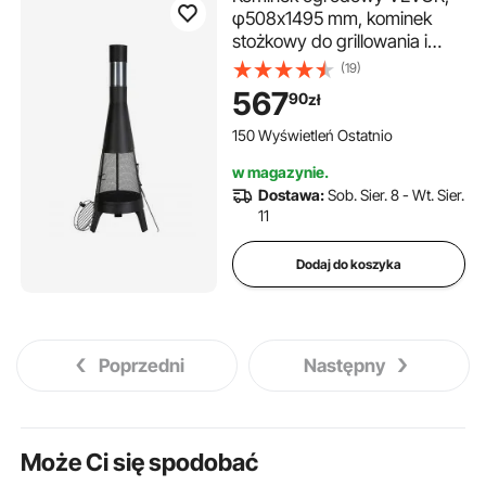
φ508x1495 mm, kominek
stożkowy do grillowania i
ogrzewania, piec aztecki do
(19)
użytku na zewnątrz z
567
90
zł
rusztem, płaszczem
kominowym i pokrywą
150 Wyświetleń Ostatnio
kominową ze stali
w magazynie.
nierdzewnej, na patio, do
Dostawa:
Sob. Sier. 8 - Wt. Sier.
ogrodu, na podwórko
11
Dodaj do koszyka
Poprzedni
Następny
Może Ci się spodobać