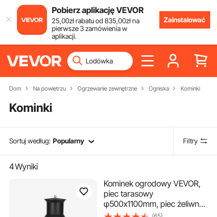
Pobierz aplikację VEVOR
Zainstalować
25
,00
zł
rabatu od
835
,00
zł
na
pierwsze 3 zamówienia w
aplikacji.
Dom
Na powietrzu
Ogrzewanie zewnętrzne
Ogniska
Kominki
Kominki
Sortuj według:
Popularny
Filtry
4
Wyniki
Kominek ogrodowy VEVOR,
piec tarasowy
φ500x1100mm, piec żeliwny
w stylu azteckim do
(65)