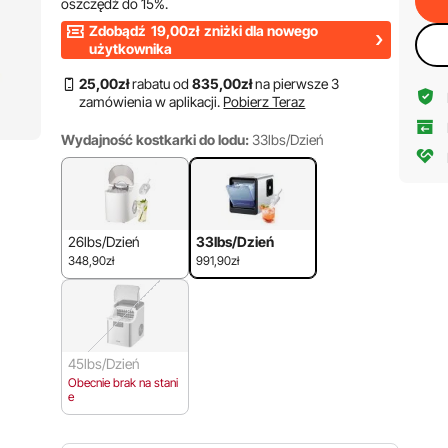
oszczędź do
15%
.
Zdobądź
19,00zł
zniżki dla nowego
użytkownika
25
,00
zł
rabatu od
835
,00
zł
na pierwsze 3
zamówienia w aplikacji.
Pobierz Teraz
Wydajność kostkarki do lodu:
33lbs/Dzień
26lbs/Dzień
33lbs/Dzień
348,90zł
991,90zł
45lbs/Dzień
Obecnie brak na stani
e