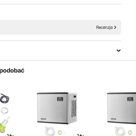
 do żucia
Dostęp do komory lodowej
Recenzja
aj wodę
 spodobać