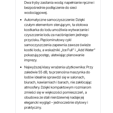
Dwa tryby zasilania wodą: napełnianie ręczne i
bezpośrednie podłączenie do sieci
wodociągowej.
Automatyczne samoczyszczenie: Dzięki
czułym elementom sterującym, ta stołowa
kostkarka do lodu umożliwia wytwarzanie i
czyszczenie lodu za naciśnięciem jednego
przycisku. Pięciominutowy cykl
samoczyszczenia zapewnia zawsze świeże
kostki lodu, a wskaźniki „Ice Full” i „Add Water”
pokazują postęp, ułatwiając planowanie
imprezy.
Najwyższej klasy wrażenia użytkownika: Przy
zaledwie 55 dB, ta przenośna maszynka do
lodów idealnie sprawdzi się w salonach,
biurach, kawiarniach i barach, nie zakłócając
atmosfery. Dzięki kompaktowym rozmiarom
zmieści się w większości pomieszczeń, a
obudowa ze stali nierdzewnej nadaje jej
elegancki wygląd – jednocześnie stylowy i
praktyczny.