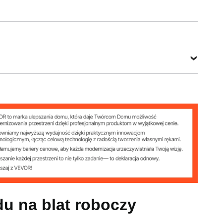
żucia
(15 kg/dzień)
du na blat roboczy
ta