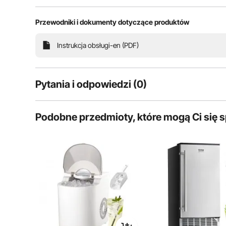
Przewodniki i dokumenty dotyczące produktów
Wydajna produkcja lodu
Lody
Instrukcja obsługi-en (PDF)
Dod
Pytania i odpowiedzi (0)
Typowe pytania dotyczące produktów:
Podobne przedmioty, które mogą Ci się
Czy produkt jest trwały? ...
Zadaj pierwsze pytanie