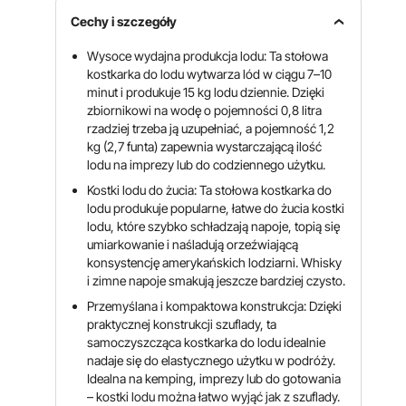
Cechy i szczegóły
Wysoce wydajna produkcja lodu: Ta stołowa
kostkarka do lodu wytwarza lód w ciągu 7–10
minut i produkuje 15 kg lodu dziennie. Dzięki
zbiornikowi na wodę o pojemności 0,8 litra
rzadziej trzeba ją uzupełniać, a pojemność 1,2
kg (2,7 funta) zapewnia wystarczającą ilość
lodu na imprezy lub do codziennego użytku.
Kostki lodu do żucia: Ta stołowa kostkarka do
lodu produkuje popularne, łatwe do żucia kostki
lodu, które szybko schładzają napoje, topią się
umiarkowanie i naśladują orzeźwiającą
konsystencję amerykańskich lodziarni. Whisky
i zimne napoje smakują jeszcze bardziej czysto.
Przemyślana i kompaktowa konstrukcja: Dzięki
praktycznej konstrukcji szuflady, ta
samoczyszcząca kostkarka do lodu idealnie
nadaje się do elastycznego użytku w podróży.
Idealna na kemping, imprezy lub do gotowania
– kostki lodu można łatwo wyjąć jak z szuflady.