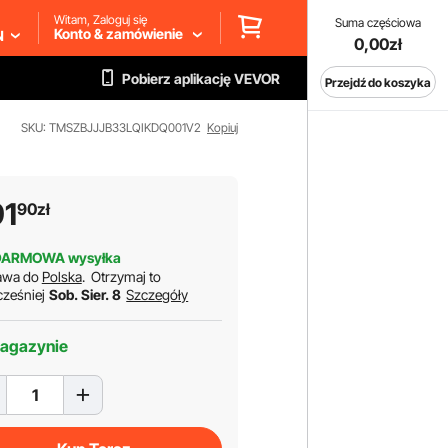
Witam, Zaloguj się
Suma częściowa
Konto & zamówienie
N
0,00zł
Pobierz aplikację VEVOR
Przejdź do koszyka
SKU: TMSZBJJJB33LQIKDQ001V2
Kopiuj
91
90
zł
DARMOWA wysyłka
awa do
Polska
.
Otrzymaj to
cześniej
Sob. Sier. 8
Szczegóły
agazynie