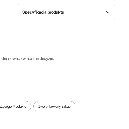
Specyfikacja produktu
Foremka
Numer
Moc
do lodu
modelu
znamionowa
Kostki
artykułu
105 W
lodu do
BS-303
żucia
 podejmować świadome decyzje.
Maksymalna
wydajność
Pojemność
produkcji
Pojemność
pojemnika
lodu
zbiornika
na lód
33
na wodę
1,2 kg /
funty/dzie
0,8 l
2,7 funta
ń (15
kg/dzień)
ieżącego Produktu
Zweryfikowany zakup
Zobacz wszystkie specyfikacje