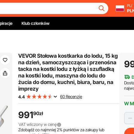
PL/
PL
piracje
Klub członków
VEVOR Stołowa kostkarka do lodu, 15 kg
9
na dzień, samoczyszcząca i przenośna
tacka na kostki lodu z łyżką i szufladką
na kostki lodu, maszyna do lodu do
żucia do domu, kuchni, biura, baru, na
Dost
imprezy
najw
60 Recenzje
4.4
W M
991
90
zł
VAT wliczony w cenę
Zdobądź co najmniej
2%
punktów za zakupy lub