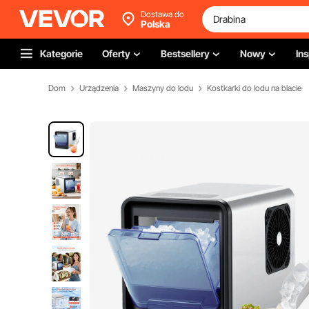
Dostawa do
Polska
Kategorie
Oferty
Bestsellery
Nowy
Ins
Dom
Urządzenia
Maszyny do lodu
Kostkarki do lodu na blacie