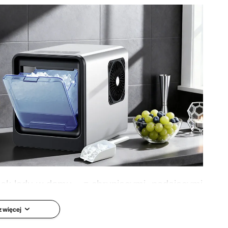
,2 kg
tek lodu w domu – z chrupiącymi, nadającymi
 wszystkich Twoich napojów. Ciesz się lodem
 więcej
jnej w domu, kiedy tylko chcesz.