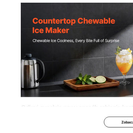
Pojemność zbiornika na wodę
0,8 l
Poziom hałasu
maks. 55 dB
Waga produktu
18,08 funta / 8
Odkryj zupełnie nowy sposób robienia kos
się do żucia kostkami lodu, idealnymi do
Zobacz
do żucia o jakości restauracy