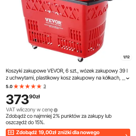
1/12
Koszyki zakupowe VEVOR, 6 szt., wózek zakupowy 39 l
z uchwytami, plastikowy kosz zakupowy na kółkach,
...
duży, przenośny zestaw koszyków zakupowych do
3
5.0
supermarketów i sklepów detalicznych
373
90
zł
VAT wliczony w cenę
Zdobądź co najmniej
2%
punktów za zakupy lub
oszczędź do
15%
.
Zdobądź
19,00zł
zniżki dla nowego