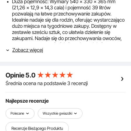
Duża pojemność: Wymiary 540 x 330 x 365 mm
(21,26 x 12,9 x 14,3 cala) i pojemność 39 litrów
pozwalają na łatwe przechowywanie zakupów.
Idealnie nadaje się dla rodzin, oferując wystarczająco
dużo miejsca na tygodniowe zakupy. Dostępny w
zestawie sześciu sztuk, co ułatwia dzielenie się
zakupami. Nadaje się do przechowywania owoców,
warzyw, szamponu i wielu innych produktów
Zobacz więcej
spożywczych.
Wysokiej jakości materiał PE: Ten kosz zakupowy jest
wykonany z materiału PE klasy przemysłowej, dzięki
czemu jest wytrzymały i trwały. Brak nieprzyjemnych
Opinie
5.0
zapachów! Dzięki gładkiej powierzchni chroniącej
Twoje rzeczy i wzmocnionemu dnu dla dodatkowego
Średnia ocena na podstawie 3 recenzji
bezpieczeństwa, z łatwością utrzyma ciężar do 75
funtów (ok. 34 kg).
Zaprojektowany dla Ciebie: Nasz koszyk zakupowy
Najlepsze recenzje
wyposażony jest w ergonomiczne, poszerzone
uchwyty zapewniające wygodny chwyt, dzięki
Polecane
Wszystkie gwiazdki
czemu przenoszenie ciężkich ładunków staje się
dziecinnie proste. Konstrukcja z dwoma uchwytami
Recenzje Bieżącego Produktu
ułatwia ciągnięcie i przenoszenie, dzięki czemu