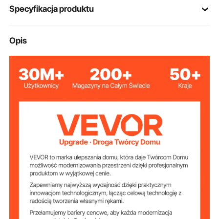
Specyfikacja produktu
Numer modelu
Opis
LB-B027-8
artykułu
75 funtów/34 kg
Nośność
6
Liczba koszyków
21,26 x 12,9 x 14,3 cala / 540
Wymiary koszyka
x 330 x 365 mm
PE
Materiał koszyka
39 l
Pojemność kosza
ABS
Materiał uchwytu