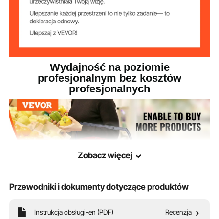
4 (2 koła skrętne + 2 koła
Liczba kół
obrotowe)
16,76 funta / 7,60 kg
Waga produktu
Wydajność na poziomie
profesjonalnym bez kosztów
profesjonalnych
Zobacz więcej
Przewodniki i dokumenty dotyczące produktów
Instrukcja obsługi-en (PDF)
Recenzja