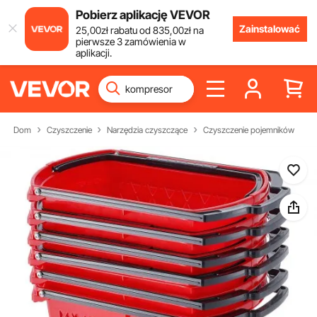
Pobierz aplikację VEVOR
Zainstalować
25
,00
zł
rabatu od
835
,00
zł
na
pierwsze 3 zamówienia w
aplikacji.
Dom
Czyszczenie
Narzędzia czyszczące
Czyszczenie pojemników