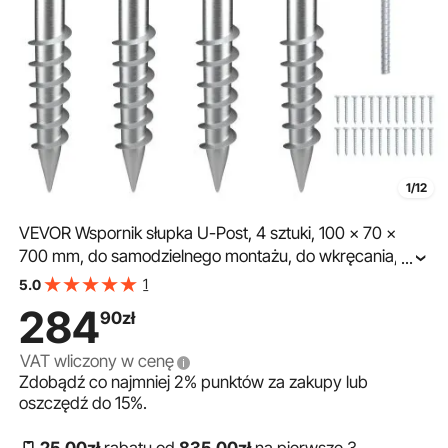
1/12
VEVOR Wspornik słupka U-Post, 4 sztuki, 100 x 70 x
700 mm, do samodzielnego montażu, do wkręcania, w
...
zestawie 6 kotew napinających i pręt wzmacniający,
1
5.0
uchwyt słupka w kształcie litery U, idealny do słupków
284
90
zł
skrzynek pocztowych i ogrodzeniowych
VAT wliczony w cenę
Zdobądź co najmniej
2%
punktów za zakupy lub
oszczędź do
15%
.