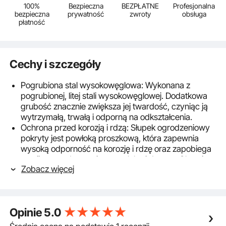
100%
Bezpieczna
BEZPŁATNE
Profesjonalna
bezpieczna
prywatność
zwroty
obsługa
płatność
Cechy i szczegóły
Pogrubiona stal wysokowęglowa: Wykonana z
pogrubionej, litej stali wysokowęglowej. Dodatkowa
grubość znacznie zwiększa jej twardość, czyniąc ją
wytrzymałą, trwałą i odporną na odkształcenia.
Ochrona przed korozją i rdzą: Słupek ogrodzeniowy
pokryty jest powłoką proszkową, która zapewnia
wysoką odporność na korozję i rdzę oraz zapobiega
erozji spowodowanej przez glebę i deszcz. Chroni
Zobacz więcej
również drewno przed gniciem, znacznie wydłużając
jego żywotność.
Nadaje się do drewna o grubości 3,5 cala / 89 mm:
Półzamknięty kolec ma całkowitą wysokość 27,56
Opinie
5.0
cala / 700 mm i długość gwoździa 22 cale / 560 mm,
nadaje się do drewna o grubości 3,5 cala / 89 mm i