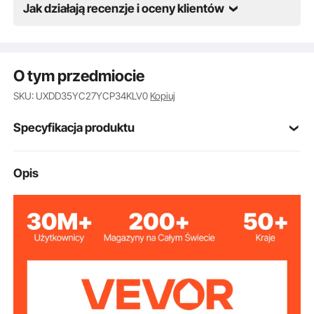
Jak działają recenzje i oceny klientów
O tym przedmiocie
SKU: UXDD35YC27YCP34KLV0
Kopiuj
Specyfikacja produktu
Numer modelu
Opis
UX-3.5-27-4
przedmiotu
Pasujący rozmiar
3,5 cala / 89 mm
drewna
Całkowita
34 cale / 864 mm
wysokość
4 sztuki
Ilość