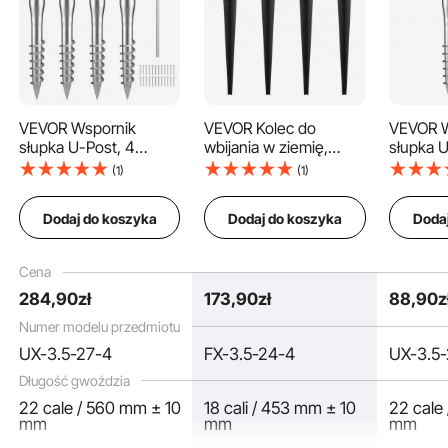
Gwoździe do słupków ogrodzeniowych mają spiralną konstrukcję u dołu, dzięki
czemu ich ostry kształt bez trudu wbija się w ziemię, zapewniając komfort i
VEVOR Wspornik
VEVOR Kolec do
VEVOR W
szybkość wbijania.
słupka U-Post, 4
wbijania w ziemię,
słupka U
sztuki, 100 x 70 x 700
zestaw 4 szt., średnica
opakowa
(1)
(1)
mm, do
zewnętrzna 113 x 113 x
700 mm 
samodzielnego
610 mm (średnica
słupka D
Dodaj do koszyka
Dodaj do koszyka
Doda
montażu, do
wewnętrzna 8,9 x 8,9
wkręcan
wkręcania, w zestawie
cm), metal, malowany
6 kotew 
6 kotew napinających i
proszkowo na czarno,
pręt wz
Cena
pręt wzmacniający,
do skrzynek
Uchwyt 
284
,90
zł
173
,90
zł
88
,90
z
uchwyt słupka w
pocztowych, tarasów i
kształcie
kształcie litery U,
balustrad ogrodowych
idealny
Numer modelu przedmiotu
idealny do słupków
skrzyne
UX-3.5-27-4
FX-3.5-24-4
UX-3.5-
skrzynek pocztowych i
ogrodze
ogrodzeniowych
Długość gwoździa
22 cale / 560 mm ± 10
18 cali / 453 mm ± 10
22 cale
mm
mm
mm