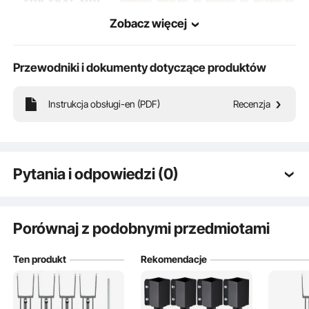
Zobacz więcej
Przewodniki i dokumenty dotyczące produktów
Instrukcja obsługi-en (PDF)
Recenzja
Kolce do słupków ogrodzeniowych wykonane są z wysokowytrzymałej stali i
pokryte odporną na korozję powłoką proszkową, odporną na wiatr i światło
słoneczne. Są idealnym narzędziem do podpierania i ochrony ogrodzeń
zewnętrznych i podobnych konstrukcji.
Pytania i odpowiedzi (0)
Typowe pytania dotyczące produktów:
Czy produkt jest trwały? ...
Porównaj z podobnymi przedmiotami
Ten produkt
Rekomendacje
Zadaj pierwsze pytanie