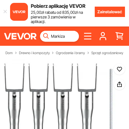
Pobierz aplikację VEVOR
Zainstalować
25
,00
zł
rabatu od
835
,00
zł
na
pierwsze 3 zamówienia w
aplikacji.
Dom
Drewno i kompozyty
Ogrodzenia i bramy
Sprzęt ogrodzeniowy