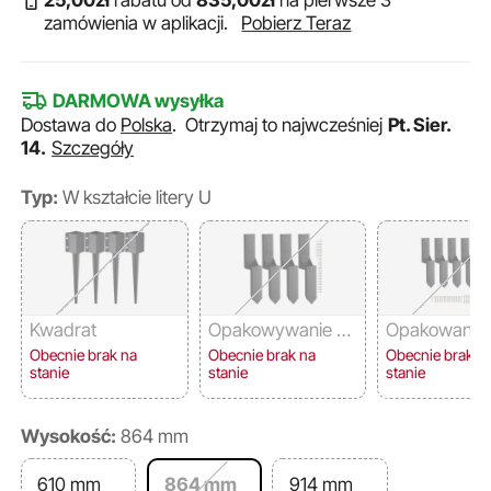
25
,00
zł
rabatu od
835
,00
zł
na pierwsze 3
zamówienia w aplikacji.
Pobierz Teraz
DARMOWA wysyłka
Dostawa do
Polska
.
Otrzymaj to najwcześniej
Pt. Sier.
14.
Szczegóły
Typ:
W kształcie litery U
Kwadrat
Opakowywanie ze
Opakowanie
wnętrzne pełne
ętrzne pełne
Obecnie brak na
Obecnie brak na
Obecnie brak n
stanie
stanie
stanie
Wysokość:
864 mm
610 mm
864 mm
914 mm