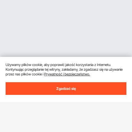
Używamy plików cookie, aby poprawić jakość korzystania z Internetu.
Kontynuując przeglądanie tej witryny, zakładamy, że zgadzasz się na używanie
przez nas plików cookie i
Prywatność i bezpieczeństwo.
Zgadzać się
Uzyskaj 5 € zniżki, jeśli zarejestrujesz się, aby
otrzymywać e-maile z oszczędnościami i
wskazówkami.
Adres e-mail
Subskrybuj
Klikając przycisk
subskrybuj
, wyrażasz zgodę na naszą
Politykę