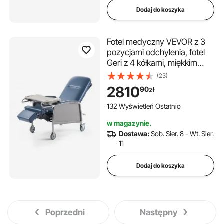
Dodaj do koszyka
Fotel medyczny VEVOR z 3
pozycjami odchylenia, fotel
Geri z 4 kółkami, miękkim
siedziskiem i wyjmowaną
(23)
tacką, idealny do szpitala,
2810
90
zł
domu opieki i opieki domowej
132 Wyświetleń Ostatnio
w magazynie.
Dostawa:
Sob. Sier. 8 - Wt. Sier.
11
Dodaj do koszyka
Poprzedni
Następny