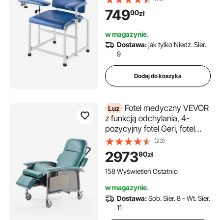
180 kg krzesło do pobierania
749
90
zł
krwi z miękkim, wyściełanym
siedziskiem, skóra PVC, do
w magazynie.
szpitali, laboratoriów i klinik
Dostawa:
jak tylko Niedz. Sier.
9
Dodaj do koszyka
Fotel medyczny VEVOR
Luz
z funkcją odchylania, 4-
pozycyjny fotel Geri, fotel
pacjenta z 4 kółkami, miękkim
(23)
siedziskiem i 2 tackami do
2973
90
zł
szpitala, domu opieki, opieki
geriatrycznej
158 Wyświetleń Ostatnio
w magazynie.
Dostawa:
Sob. Sier. 8 - Wt. Sier.
11