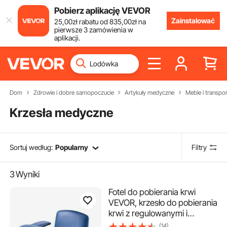
Pobierz aplikację VEVOR
Zainstalować
25
,00
zł
rabatu od
835
,00
zł
na
pierwsze 3 zamówienia w
aplikacji.
Dom
Zdrowie i dobre samopoczucie
Artykuły medyczne
Meble i transpo
Krzesła medyczne
Sortuj według:
Popularny
Filtry
3
Wyniki
Fotel do pobierania krwi
VEVOR, krzesło do pobierania
krwi z regulowanymi i
składanymi podłokietnikami,
(14)