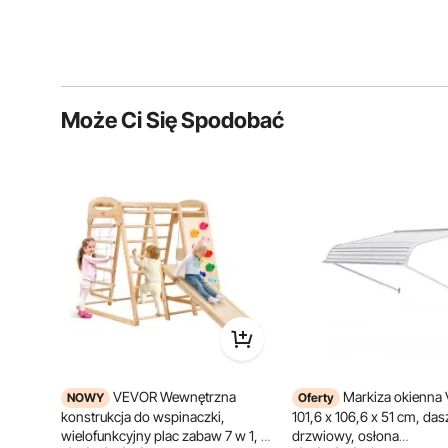
Może Ci Się Spodobać
VEVOR Wewnętrzna
Markiza okienna
NOWY
Oferty
konstrukcja do wspinaczki,
101,6 x 106,6 x 51 cm, das
wielofunkcyjny plac zabaw 7 w 1, z
drzwiowy, osłona