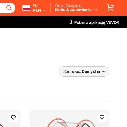
PL/
Witam, Zaloguj się
Konto & zamówienie
PLN
Pobierz aplikację VEVOR
Sortować:
Domyślna