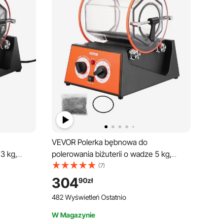
VEVOR Polerka bębnowa do
 3 kg,
polerowania biżuterii o wadze 5 kg,
iowa o
obrotowa polerka powierzchniowa o
(7)
y polerka
mocy 60 W, obrotowy bębnowy polerka
304
90
zł
ulowany
do polerowania biżuterii, regulowany
482 Wyświetleń Ostatnio
do złota,
czas i prędkość, młyn kulowy, do złota,
srebra itp.
W Magazynie