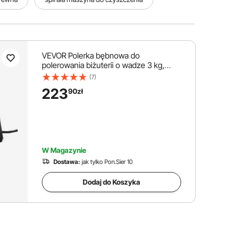
VEVOR Polerka bębnowa do
polerowania biżuterii o wadze 3 kg,
obrotowa polerka powierzchniowa o
(7)
mocy 60 W, obrotowy bębnowy polerka
223
90
zł
do polerowania biżuterii, regulowany
czas i prędkość, młyn kulowy, do złota,
srebra itp.
W Magazynie
Dostawa:
jak tylko Pon.Sier 10
Dodaj do Koszyka