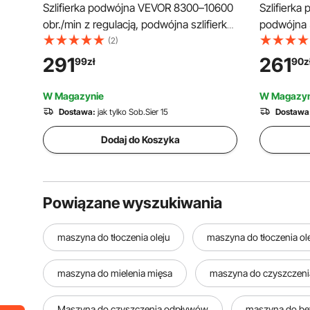
Szlifierka podwójna VEVOR 8300–10600
Szlifierka
obr./min z regulacją, podwójna szlifierka
podwójna 
z tarczami szlifierskimi, włóknami i
szlifierka
(2)
wełną, 100-częściowy zestaw
stołowa z
291
261
99
zł
90
z
akcesoriów, szlifierka stołowa do
zawiera 3 
biżuterii, drewna, metalu, surowego
100 szt. W
W Magazynie
W Magazyn
kamienia, jadeitu (DIY)
szlifierka
Dostawa:
jak tylko Sob.Sier 15
Dostawa
Dodaj do Koszyka
Powiązane wyszukiwania
maszyna do tłoczenia oleju
maszyna do tłoczenia ole
maszyna do mielenia mięsa
maszyna do czyszczenia 
Maszyna do czyszczenia odpływów
maszyna do be