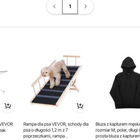
1
 VEVOR
Rampa dla psa VEVOR, schody dla
Bluza z kapturem męsk
psa o długości 1,2 m z 7
rozmiar M, polar, długi
zek
poprzeczkami, rampa
prosta bluza z kapturem,