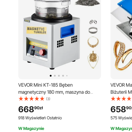
VEVOR Mini KT-185 Bęben
VEVOR Mas
magnetyczny 180 mm, maszyna do
Biżuterii 
polerowania i wykańczania biżuterii z
Stołowe N
(3)
dobrą funkcją pomiaru czasu, szybka
Biżuterii 
668
658
90
zł
90
prędkość obróbki metali lekkich i metali
Maszyna do
918 Wyświetleń Ostatnio
575 Wyświet
nieżelaznych, 2000 obr./min
Lekką Pol
W Magazynie
W Magazyn