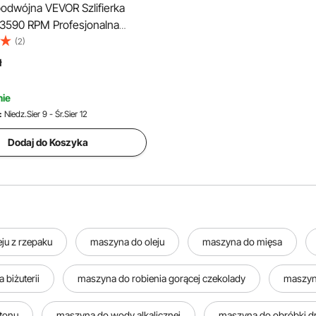
 podwójna VEVOR Szlifierka
3590 RPM Profesjonalna
 150 mm, 50 W Szlifierka
(2)
 osłoną przeciwbryzgową
ł
tarcze polerskie Klucz płaski
iertarka, szlifierka Podwójna
ie
:
Niedz.Sier 9 - Śr.Sier 12
Dodaj do Koszyka
ju z rzepaku
maszyna do oleju
maszyna do mięsa
biżuterii
maszyna do robienia gorącej czekolady
maszyn
tonu
maszyna do wody alkalicznej
maszyna do obróbki 