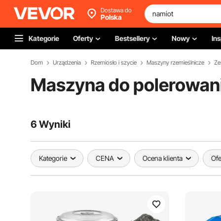
Dostawa do
Polska
Kategorie
Oferty
Bestsellery
Nowy
Ins
Dom
Urządzenia
Rzemiosło i szycie
Maszyny rzemieślnicze
Ze
Maszyna do polerowania
6 Wyniki
Kategorie
CENA
Ocena klienta
Ofe