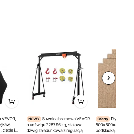
a VEVOR,
Suwnica bramowa VEVOR
Płytki dywa
NOWY
Oferty
 rękaw,
o udźwigu 2267,96 kg, stalowa
500x500x5 mm, wyk
 ciepła i
dźwig załadunkowa z regulacją
podkładką, miękkie, 