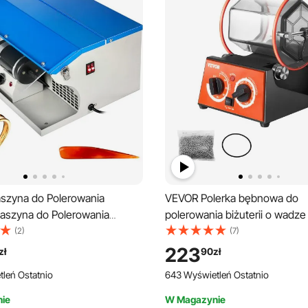
zyna do Polerowania
VEVOR Polerka bębnowa do
Maszyna do Polerowania
polerowania biżuterii o wadze
arzędzie do Polerowania
obrotowa polerka powierzchn
(2)
(7)
Odpylacz Polerowanie Top
mocy 60 W, obrotowy bębnow
223
zł
90
zł
 Polerowania Biżuterii z
do polerowania biżuterii, reg
leń Ostatnio
643 Wyświetleń Ostatnio
erką Maszyna Polerowania
czas i prędkość, młyn kulowy, 
srebra itp.
ie
W Magazynie