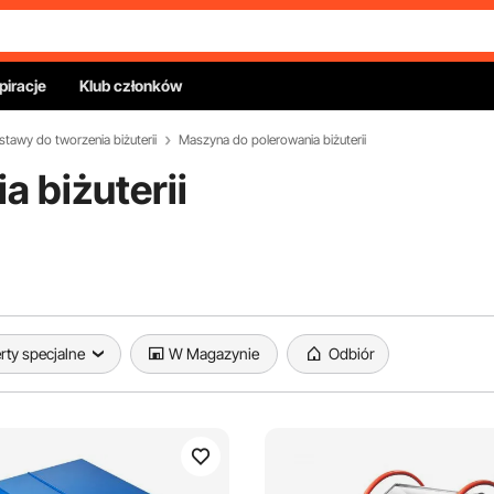
piracje
Klub członków
stawy do tworzenia biżuterii
Maszyna do polerowania biżuterii
 biżuterii
rty specjalne
W Magazynie
Odbiór