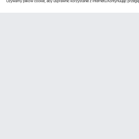
Używamy plików cookie, aby usprawnić korzystanie z Internetu.Kontynuując przegląd
Obsługa klienta
Zasoby
Poznać na
Skontaktuj się z nami
Program
O VEVOR
członkowski
Zwroty i wymiany
Zasady i war
Program
Moje zamówienia
Polityka pry
członkowski Pro
Moje Konto
Warunki pro
Program dla
członkowski
influencerów
Ceny wysyłki i
Member
zasady
Metody płatności
Pomoc i często
zadawane pytania
Akceptujemy