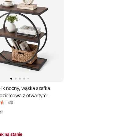
lik nocny, wąska szafka
oziomowa z otwartymi
nowoczesna szafka nocna z
(43)
talową ramą, drewniany stolik
zł
salonu, sypialni, biura,
 brąz
k na stanie