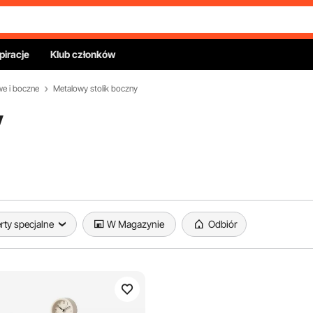
piracje
Klub członków
we i boczne
Metalowy stolik boczny
y
rty specjalne
W Magazynie
Odbiór