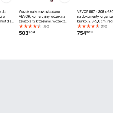
 dla
Wózek na krzesła składane
VEVOR 997 x 305 x 68
ci w
VEVOR, komercyjny wózek na
na dokumenty, organiz
miot dla
żelazo z 12 krzesłami, wózek z
biurko, 2,3-5,6 cm, re
półką na krzesła składane z 4
A4, układana poziomo, 
(180)
(176)
dzieci do
kółkami, wózek transportowy do
papier, organizer do s
503
754
90
zł
90
zł
nątrz z
przechowywania krzeseł z
przechowywania dok
tworzywa sztucznego, żywicy i
biurkowych, archiwizac
drewna, układanych w stosy
36 przegródek)