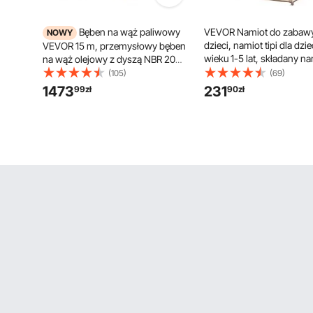
Bęben na wąż paliwowy
VEVOR Namiot do zabawy
NOWY
dzieci, namiot tipi dla dzie
VEVOR 15 m, przemysłowy bęben
wieku 1-5 lat, składany na
na wąż olejowy z dyszą NBR 20
maluchów z matą i torbą
bar 1 cal i automatycznym
(105)
(69)
transportową, namiot dla 
zwijaniem, zwijany bęben na wąż
1473
231
99
zł
90
zł
użytku wewnątrz i na zew
do oleju napędowego i nafty
okienkami