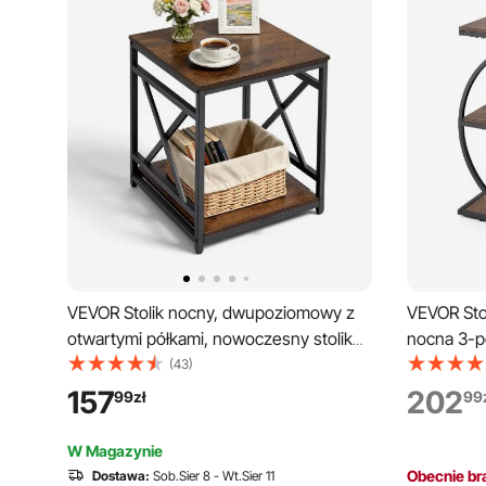
VEVOR Stolik nocny, dwupoziomowy z
VEVOR Sto
otwartymi półkami, nowoczesny stolik
nocna 3-p
nocny z metalową ramą w kształcie litery
półkami, 
(43)
X, drewniany stolik kawowy do salonu,
okrągłą me
157
202
99
zł
99
sypialni, biura, brązowo-czarny
kawowy do 
rustykalny
W Magazynie
Obecnie bra
Dostawa:
Sob.Sier 8 - Wt.Sier 11