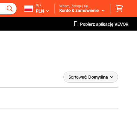
PL/
Witam, Zaloguj się
Konto & zamówienie
PLN
Pobierz aplikację VEVOR
Sortować:
Domyślna