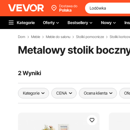
Dostawa do
Polska
Kategorie
Oferty
Bestsellery
Nowy
Ins
Dom
Meble
Meble do salonu
Stoliki pomocnicze
Stoliki końco
Metalowy stolik boczn
2 Wyniki
Kategorie
CENA
Ocena klienta
Ofe