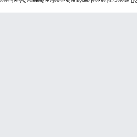
anie tej witryny, zakładamy, że zgadzasz się na używanie przez nas plików cookie i
Pry
s
Uzyskaj 5 € zniżki, jeśli zarejestrujesz się, aby 
unki
Klikając przycisk
subskrybuj
, wyrażasz zgodę na naszą
Politykę prywatnoś
watności
gramu
Pobierz aplikację VEVOR
ego Pro
Znajdź Nas Na