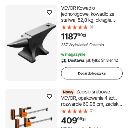
VEVOR Kowadło
jednorogowe, kowadło ze
staliwa, 52,8 kg, okrągłe
kowadło rogowe o wysokiej
(1)
twardości, z dużym blatem
1187
90
zł
roboczym i stabilną
podstawą, narzędzie do
357 Wyświetleń Ostatnio
obróbki metalu, do gięcia,
w magazynie.
kształtowania i skręcania
Dostawa:
jak tylko Śr. Sier. 12
metalu
Dodaj do koszyka
Zaciski śrubowe
Nowy
VEVOR, opakowanie 4 szt.,
rozwarcie 60,96 cm, zaciski
typu F, 680 kg, funkcja
(7)
zaciskania/rozpierania w
409
99
zł
dwóch kierunkach, miękkie
gumowe nóżki, pręt ze stali