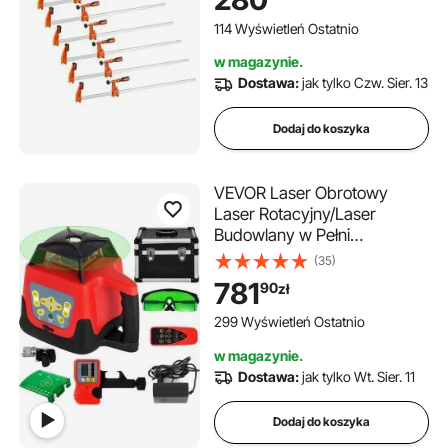
mechanizmem
samoblokującym, żeliwo i stal
114 Wyświetleń Ostatnio
węglowa, do obróbki drewna
w magazynie.
i metalu
Dostawa:
jak tylko Czw. Sier. 13
Dodaj do koszyka
VEVOR Laser Obrotowy
Laser Rotacyjny/Laser
Budowlany w Pełni
Automatyczny Zielony
(35)
Samopoziomujący Poziom
781
90
zł
Lasera Obrotowego 500 m
299 Wyświetleń Ostatnio
w magazynie.
Dostawa:
jak tylko Wt. Sier. 11
Dodaj do koszyka