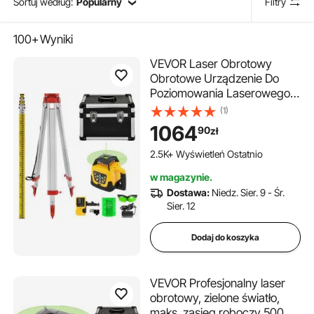
Sortuj według:
Popularny
Filtry
100+
Wyniki
VEVOR Laser Obrotowy
Obrotowe Urządzenie Do
Poziomowania Laserowego
Zestaw Lasera Krzyżowego z
(1)
Łatą Do Poziomowania Na
1064
90
zł
Statywie
2.5K+ Wyświetleń Ostatnio
w magazynie.
Dostawa:
Niedz. Sier. 9 - Śr.
Sier. 12
Dodaj do koszyka
VEVOR Profesjonalny laser
obrotowy, zielone światło,
maks. zasięg roboczy 500 m,