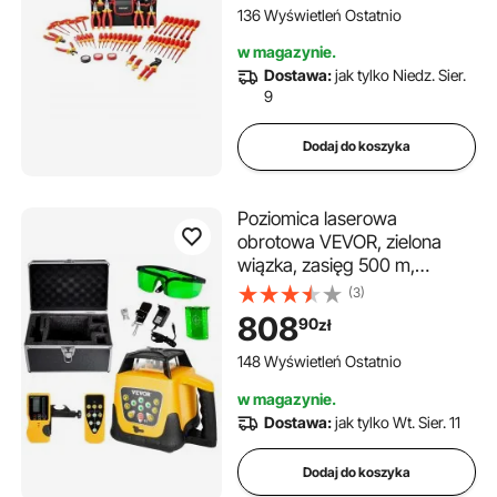
magnetycznymi, klucz
136 Wyświetleń Ostatnio
imbusowy z uchwytem w
w magazynie.
kształcie litery T, śrubokręt,
Dostawa:
jak tylko Niedz. Sier.
jednobiegunowy próbnik
9
napięcia
Dodaj do koszyka
Poziomica laserowa
obrotowa VEVOR, zielona
wiązka, zasięg 500 m,
regulowany kąt nachylenia,
(3)
obrót o 360°,
808
90
zł
samopoziomowanie,
precyzyjny pomiar, w
148 Wyświetleń Ostatnio
zestawie pilot zdalnego
w magazynie.
sterowania, odbiornik i futerał
Dostawa:
jak tylko Wt. Sier. 11
Dodaj do koszyka