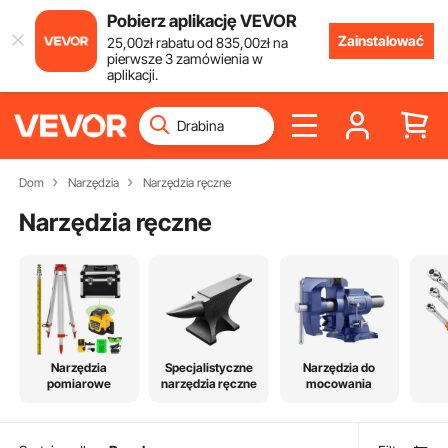
Pobierz aplikację VEVOR
Zainstalować
25
,00
zł
rabatu od
835
,00
zł
na
pierwsze 3 zamówienia w
aplikacji.
Dom
Narzędzia
Narzędzia ręczne
Narzędzia ręczne
Narzędzia
Specjalistyczne
Narzędzia do
pomiarowe
narzędzia ręczne
mocowania