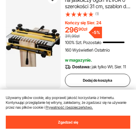
na jaskółczy ogon VEVOR o
szerokości 31 cm, szablon do
frezowania połączeń na
(1)
jaskółczy ogon z frezem i
Kończy się Sier. 24
szablonem 12,7 mm,
296
90
zł
precyzyjne wyrównanie,
-
5%
311,99zł
urządzenie do cięcia czopów
100% Szt. Pozostało
i czopu, narzędzie do
160 Wyświetleń Ostatnio
produkcji mebli i szafek
w magazynie.
Dostawa:
jak tylko Wt. Sier. 11
Dodaj do koszyka
Używamy plików cookie, aby poprawić jakość korzystania z Internetu.
VEVOR Laser krzyżowy 30 m
Kontynuując przeglądanie tej witryny, zakładamy, że zgadzasz się na używanie
Laser poziomicowy
przez nas plików cookie i
Prywatność i bezpieczeństwo.
Samopoziomujący laser
liniowy 520 nm ± 10 nm
(3)
Zgadzać się
Długość fali lasera Laser
306
90
zł
budowlany ± 0,28 cm przy