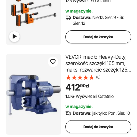
125 Wyświetleń Ostatnio
węglowej, do obróbki drewna
w magazynie.
i metalu
Dostawa:
Niedz. Sier. 9 - Śr.
Sier. 12
Dodaj do koszyka
VEVOR imadło Heavy-Duty,
szerokość szczęki 165 mm,
maks. rozwarcie szczęk 125
mm, wielofunkcyjne imadło z
(6)
żeliwa sferoidalnego z
412
90
zł
kowadłem, głowica obrotowa
360°, gardziel 75 mm, siła
1.0K+ Wyświetleń Ostatnio
zacisku 24,98 kN
w magazynie.
Dostawa:
jak tylko Pon. Sier. 10
Dodaj do koszyka