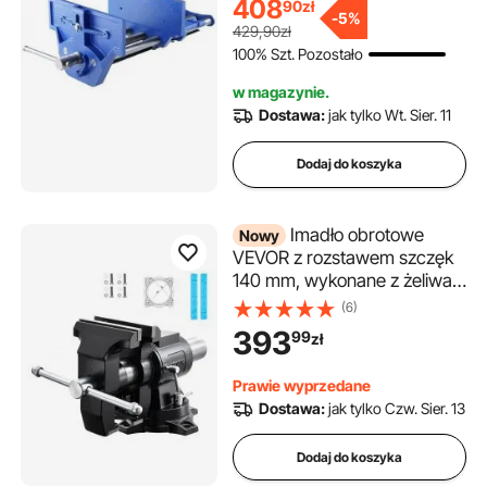
408
90
zł
zacisku 11 kN Zakres zacisku
-
5%
429,90zł
Φ15-74 mm Idealny do
100% Szt. Pozostało
studiów stolarskich
w magazynie.
Dostawa:
jak tylko Wt. Sier. 11
Dodaj do koszyka
Imadło obrotowe
Nowy
VEVOR z rozstawem szczęk
140 mm, wykonane z żeliwa
sferoidalnego, wielofunkcyjne
(6)
imadło warsztatowe z
393
99
zł
blokowaną obrotową
podstawą i głowicą 360°,
Prawie wyprzedane
głębokość zacisku 70 mm,
Dostawa:
jak tylko Czw. Sier. 13
rozstaw szczęk 125 mm,
kolor czarny
Dodaj do koszyka