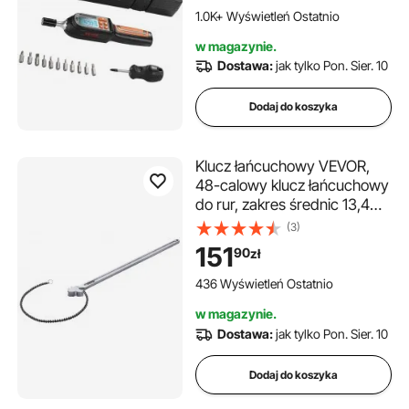
dynamometrycznych, wierteł
1.0K+ Wyświetleń Ostatnio
z wyświetlaczem cyfrowym.
w magazynie.
Dostawa:
jak tylko Pon. Sier. 10
Dodaj do koszyka
Klucz łańcuchowy VEVOR,
48-calowy klucz łańcuchowy
do rur, zakres średnic 13,4
cala, odwracalny klucz do
(3)
złączek rurowych CRV z
151
90
zł
wytrzymałą szczęką i
ergonomicznym uchwytem, ​​
436 Wyświetleń Ostatnio
do montażu rur
w magazynie.
Dostawa:
jak tylko Pon. Sier. 10
Dodaj do koszyka