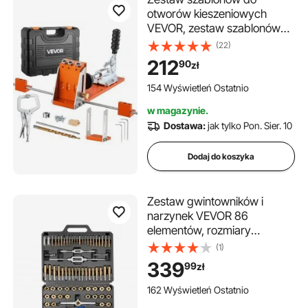
otworów kieszeniowych
VEVOR, zestaw szablonów
do otworów kieszeniowych
(22)
12,7-38,1 mm, system
212
90
zł
szablonów do otworów
kieszeniowych z walizką
154 Wyświetleń Ostatnio
narzędziową, zacisk C,
w magazynie.
wiertło stopniowe, klucz
Dostawa:
jak tylko Pon. Sier. 10
imbusowy, pierścień
blokujący wiertło, bit
Dodaj do koszyka
kwadratowy
Zestaw gwintowników i
narzynek VEVOR 86
elementów, rozmiary
metryczne i SAE M3 do M12,
(1)
nr 4 do 5/8 cala, z
339
99
zł
gwintownikami i narzynkami
zgrubnymi i drobnymi,
162 Wyświetleń Ostatnio
kluczem, walizką