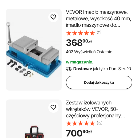
VEVOR Imadło maszynowe,
metalowe, wysokość 40 mm,
imadło maszynowe do
frezarek, otwór 125 mm,
(11)
imadło maszynowe do
368
90
zł
wiercenia, wykonane ze stali,
maks. siła zacisku 24 kN,
402 Wyświetleń Ostatnio
imadło CNC, imadło
w magazynie.
warsztatowe
Dostawa:
jak tylko Pon. Sier. 10
Dodaj do koszyka
Zestaw izolowanych
wkrętaków VEVOR, 50-
częściowy profesjonalny
zestaw narzędzi dla
(12)
elektryków 1000 V z
700
90
zł
końcówkami