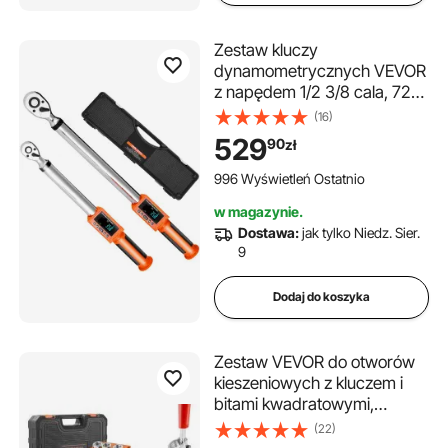
Zestaw kluczy
dynamometrycznych VEVOR
z napędem 1/2 3/8 cala, 72
zęby, precyzja ±2%,
(16)
elektroniczny klucz
529
90
zł
dynamometryczny z
wstępnie ustawioną
996 Wyświetleń Ostatnio
wartością, brzęczykiem i
w magazynie.
powiadomieniem LED.
Dostawa:
jak tylko Niedz. Sier.
Naprawa samochodów
9
Dodaj do koszyka
Zestaw VEVOR do otworów
kieszeniowych z kluczem i
bitami kwadratowymi,
przewodnik do wiercenia
(22)
kołków do otworów