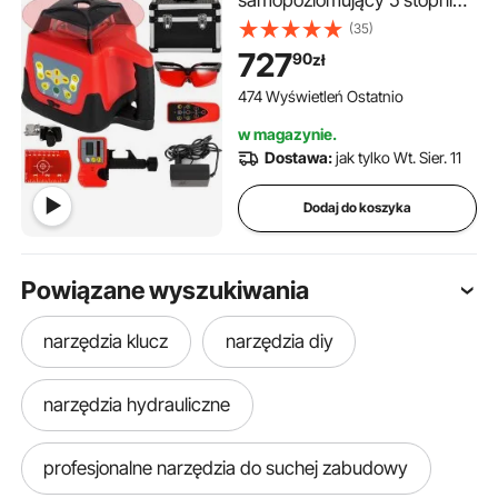
samopoziomujący 5 stopni
obrotowy czerwony poziom
(35)
lasera Zasięg 250 m, poziom
727
90
zł
lasera IP54 wodoodporność,
wodoodporny poziom lasera
474 Wyświetleń Ostatnio
-20ºC - 45ºC
w magazynie.
Dostawa:
jak tylko Wt. Sier. 11
Dodaj do koszyka
Powiązane wyszukiwania
narzędzia klucz
narzędzia diy
narzędzia hydrauliczne
profesjonalne narzędzia do suchej zabudowy