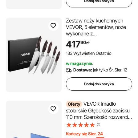
Dodaj do koszyka
Zestaw noży kuchennych
VEVOR, 5 elementów, noże
wykonane z
wysokowęglowej stali
417
90
zł
nierdzewnej, trwałe i odporne
na rdzę, sztućce kuchenne z
133 Wyświetleń Ostatnio
ergonomicznym i odpornym
w magazynie.
na pękanie uchwytem
Dostawa:
jak tylko Śr. Sier. 12
umożliwiającym precyzyjne
krojenie
Dodaj do koszyka
VEVOR Imadło
Oferty
stolarskie Głębokość zacisku
110 mm Szerokość rozwarcia
335 mm Imadło równoległe
(1)
Wykonane z żeliwa
Kończy się Sier. 24
Malowane proszkowo Siła