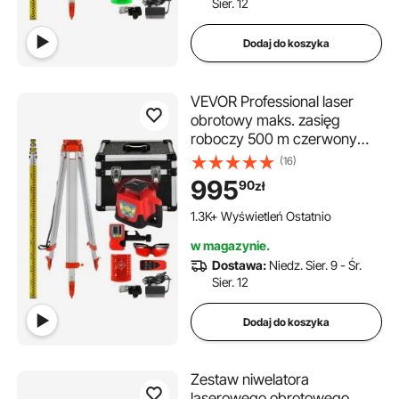
Sier. 12
Dodaj do koszyka
VEVOR Professional laser
obrotowy maks. zasięg
roboczy 500 m czerwony
laser liniowy 360-stopniowy
(16)
wysokościomierz laserowy
995
90
zł
Wodoodporny i pyłoszczelny
Czas pracy na zewnątrz 20
1.3K+ Wyświetleń Ostatnio
godzin ze statywem i linijką
w magazynie.
Elektryka
Dostawa:
Niedz. Sier. 9 - Śr.
Sier. 12
Dodaj do koszyka
Zestaw niwelatora
laserowego obrotowego