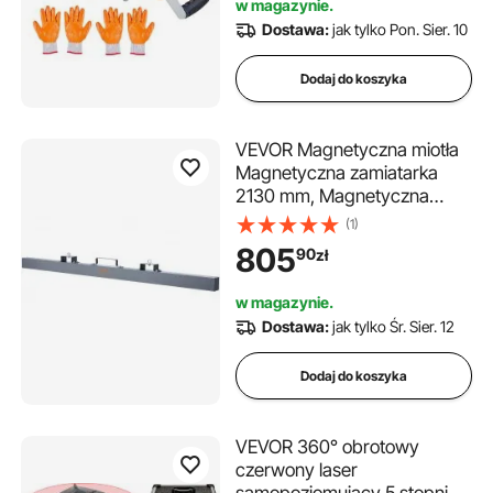
w magazynie.
granitu
Dostawa:
jak tylko Pon. Sier. 10
Dodaj do koszyka
VEVOR Magnetyczna miotła
Magnetyczna zamiatarka
2130 mm, Magnetyczna
zamiatarka Magnetyczna
(1)
miotła Magnetyczna miotła
805
90
zł
Magnetyczny podnośnik 54,4
kg Siła magnetyczna
w magazynie.
Magnetyczny zbieracz
Dostawa:
jak tylko Śr. Sier. 12
wiórów Zamiatarka
podłogowa Zamiatarka
Dodaj do koszyka
VEVOR 360° obrotowy
czerwony laser