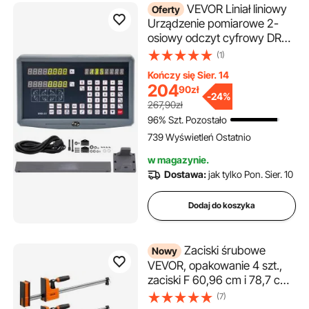
VEVOR Liniał liniowy
Oferty
Urządzenie pomiarowe 2-
osiowy odczyt cyfrowy DRO
(odczyt cyfrowy) do tokarek i
(1)
frezarek
Kończy się Sier. 14
204
90
zł
-
24%
267,90zł
96% Szt. Pozostało
739 Wyświetleń Ostatnio
w magazynie.
Dostawa:
jak tylko Pon. Sier. 10
Dodaj do koszyka
Zaciski śrubowe
Nowy
VEVOR, opakowanie 4 szt.,
zaciski F 60,96 cm i 78,7 cm,
500 kg, funkcja
(7)
zaciskania/rozpierania w