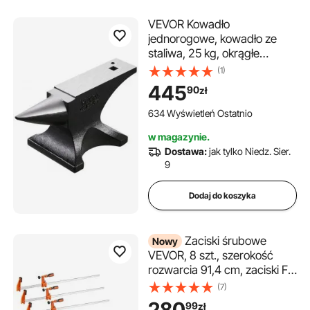
VEVOR Kowadło
jednorogowe, kowadło ze
staliwa, 25 kg, okrągłe
kowadło rogowe o wysokiej
(1)
twardości, z dużym blatem
445
90
zł
roboczym i stabilną
podstawą, narzędzie do
634 Wyświetleń Ostatnio
obróbki metalu, do gięcia,
w magazynie.
kształtowania i skręcania
Dostawa:
jak tylko Niedz. Sier.
metalu
9
Dodaj do koszyka
Zaciski śrubowe
Nowy
VEVOR, 8 szt., szerokość
rozwarcia 91,4 cm, zaciski F,
272 kg Zaciski zaciskowe, z
(7)
podkładką plastikową i
280
99
zł