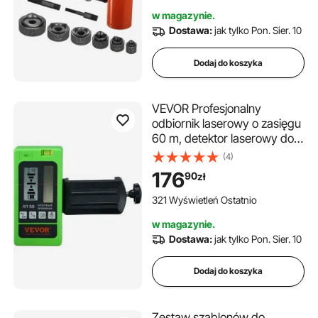
mm, narzędzie do
w magazynie.
wykonywania otworów,
Dostawa:
jak tylko Pon. Sier. 10
zestaw narzędzi do wybijania
otworów z 6 matrycami do
Dodaj do koszyka
metalowych szaf
sterowniczych, szafy
sterownicze
VEVOR Profesjonalny
odbiornik laserowy o zasięgu
60 m, detektor laserowy do
lasera krzyżowego ±1,5 mm,
(4)
zakres poziomowania,
176
90
zł
baterie 1,5 V, 20 godzin
pracy, podwójny wyświetlacz
321 Wyświetleń Ostatnio
LCD z podświetleniem
w magazynie.
Dostawa:
jak tylko Pon. Sier. 10
Dodaj do koszyka
Zestaw szablonów do