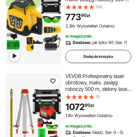
360°, wodoodporny i
(35)
pyłoszczelny, czas pracy na
773
90
zł
zewnątrz: 20 godzin, w
walizce narzędziowej o
2.3K+ Wyświetleń Ostatnio
wadze 2 kg, pilot zdalnego
w magazynie.
sterowania z akcesoriami
Dostawa:
jak tylko Wt. Sier. 11
Dodaj do koszyka
VEVOR Profesjonalny laser
obrotowy, maks. zasięg
roboczy 500 m, zielony laser
liniowy, 360-stopniowy
(1)
wysokościomierz laserowy,
1072
90
zł
wodoodporny i pyłoszczelny,
czas pracy na zewnątrz: 20
1.1K+ Wyświetleń Ostatnio
godzin ze statywem i linijką,
w magazynie.
zasilanie elektryczne
Dostawa:
Niedz. Sier. 9 - Śr.