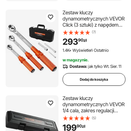
Zestaw kluczy
dynamometrycznych VEVOR
Click (3 sztuki) z napędem
dwukierunkowym 1/4 3/8 1/2
(7)
cala i skalą dwuzakresową,
293
90
zł
72 zęby ±3%, stal stopowa o
wysokiej precyzji do napraw
1.4K+ Wyświetleń Ostatnio
samochodowych
w magazynie.
Dostawa:
jak tylko Wt. Sier. 11
Dodaj do koszyka
Zestaw kluczy
dynamometrycznych VEVOR
1/4 cala, zakres regulacji
momentu obrotowego 0,3-8
(5)
Nm, przyrosty co 1 cal-funt.
199
90
zł
Zestaw wkrętaków