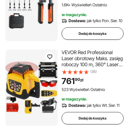
M8, M10, M12, 8-32, 10-24,
1.6K+ Wyświetleń Ostatnio
1/4-20, 5/16-18, 3/8-16 UNC,
narzędzia mechanika samochodowego
w magazynie.
w zestawie futerał
Dostawa:
jak tylko Pon. Sier. 10
transportowy
Dodaj do koszyka
VEVOR Red Professional
Laser obrotowy Maks. zasięg
roboczy 100 m, 360° Laser
obrotowy Wodoodporny i
(35)
pyłoszczelny Czas pracy na
761
90
zł
zewnątrz 20 godzin W etui 2
kg Pilot zdalnego sterowania
523 Wyświetleń Ostatnio
Żółta obudowa
w magazynie.
Dostawa:
jak tylko Wt. Sier. 11
Dodaj do koszyka