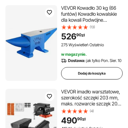
VEVOR Kowadło 30 kg (66
funtów) Kowadło kowalskie
dla kowali Podwójne
narzędzie kowalskie ze stali o
(13)
wytrzymałym ostrzu
526
90
zł
275 Wyświetleń Ostatnio
w magazynie.
Dostawa:
jak tylko Pon. Sier. 10
Dodaj do koszyka
VEVOR imadło warsztatowe,
szerokość szczęki 203 mm,
maks. rozwarcie szczęk 203
mm, obrotowa podstawa
(4)
blokująca 360°, gardziel 94
490
90
zł
mm, imadło warsztatowe z
żeliwa sferoidalnego, szczęki