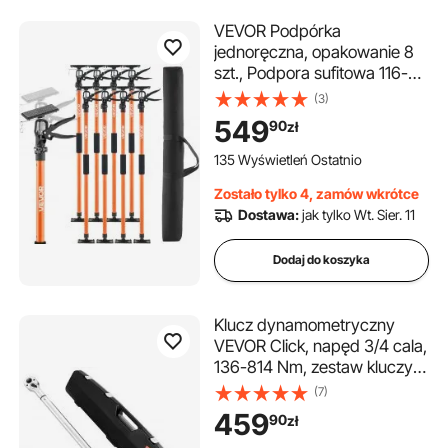
VEVOR Podpórka
jednoręczna, opakowanie 8
szt., Podpora sufitowa 116-
290 cm, teleskopowa
(3)
podpora stalowa, Podpora
549
90
zł
montażowa o udźwigu do 70
kg do montażu szafek,
135 Wyświetleń Ostatnio
podnoszenia płyt gipsowo-
Zostało tylko 4, zamów wkrótce
kartonowych, słupków
Dostawa:
jak tylko Wt. Sier. 11
ładunkowych
Dodaj do koszyka
Klucz dynamometryczny
VEVOR Click, napęd 3/4 cala,
136-814 Nm, zestaw kluczy
dynamometrycznych
(7)
dwukierunkowych ze skalą
459
90
zł
dwuzakresową, 48 zębów