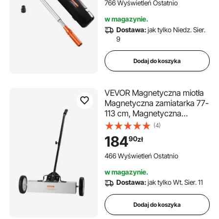
±3%, stal stopowa o wysokiej
766 Wyświetleń Ostatnio
precyzji do napraw
w magazynie.
samochodowych,
Dostawa:
jak tylko Niedz. Sier.
pomarańczowy
9
Dodaj do koszyka
VEVOR Magnetyczna miotła
Magnetyczna zamiatarka 77-
113 cm, Magnetyczna
zamiatarka Magnetyczna
(4)
miotła Magnetyczna miotła
184
90
zł
Magnetyczny podnośnik
20,4 kg Siła magnetyczna
466 Wyświetleń Ostatnio
Magnetyczny zbieracz
w magazynie.
wiórów Zamiatarka
Dostawa:
jak tylko Wt. Sier. 11
podłogowa
Dodaj do koszyka