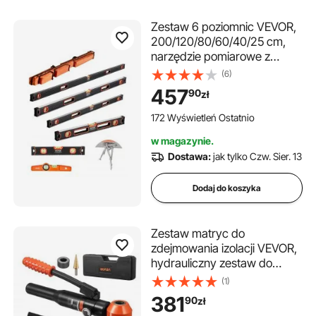
Zestaw 6 poziomnic VEVOR,
200/120/80/60/40/25 cm,
narzędzie pomiarowe z
fiolkami do pomiaru
(6)
45/90/180 stopni,
457
90
zł
magnetyczne narzędzie do
poziomowania wykonane ze
172 Wyświetleń Ostatnio
stopu aluminium, odporne na
w magazynie.
wstrząsy, skala SAE i
Dostawa:
jak tylko Czw. Sier. 13
metryczna
Dodaj do koszyka
Zestaw matryc do
zdejmowania izolacji VEVOR,
hydrauliczny zestaw do
zdejmowania izolacji 10 t,
(1)
zestaw narzędzi do wybijania
381
90
zł
otworów od 12,7 do 50,8