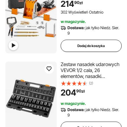
214
90
zł
kieszeniowych i otworów
pochyłych, pomoc do
302 Wyświetleń Ostatnio
wiercenia w obróbce drewna
w magazynie.
Dostawa:
jak tylko Niedz. Sier.
9
Dodaj do koszyka
Zestaw nasadek udarowych
VEVOR 1/2 cala, 26
elementów, nasadki
udarowe, nasadki płaskie,
(2)
nasadki 6-kątne, CR-V,
204
90
zł
zestaw nasadek
napędowych 1/2 cala,
w magazynie.
udarowe metryczne 10-36
Dostawa:
jak tylko Niedz. Sier.
mm
9