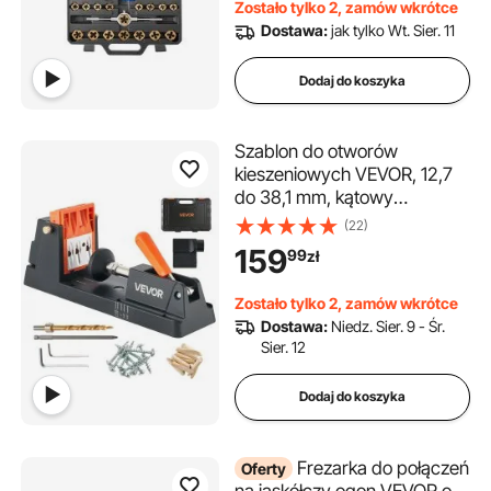
Zostało tylko 2, zamów wkrótce
transportową
Dostawa:
jak tylko Wt. Sier. 11
Dodaj do koszyka
Szablon do otworów
kieszeniowych VEVOR, 12,7
do 38,1 mm, kątowy
pozycjoner otworów, zestaw
(22)
szablonów do wiercenia
159
99
zł
otworów kieszeniowych z
adapterem do odsysania
Zostało tylko 2, zamów wkrótce
pyłu, wyjmowany blok
Dostawa:
Niedz. Sier. 9 - Śr.
prowadzący, wiertło,
Sier. 12
pierścień oporowy, do
obróbki drewna
Dodaj do koszyka
Frezarka do połączeń
Oferty