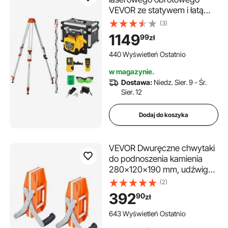
VEVOR ze statywem i łatą
pomiarową, zielona wiązka
(3)
lasera, zasięg 500 m,
1149
99
zł
regulowany kąt nachylenia,
obrót o 360°, elastyczny kąt
440 Wyświetleń Ostatnio
skanowania, w zestawie pilot
w magazynie.
zdalnego sterowania i torba
Dostawa:
Niedz. Sier. 9 - Śr.
transportowa
Sier. 12
Dodaj do koszyka
VEVOR Dwuręczne chwytaki
do podnoszenia kamienia
280x120x190 mm, udźwig
300 kg, 2 sztuki narzędzi do
(2)
podnoszenia z powłoką
392
90
zł
gumową (0-6 cm),
wytrzymałe chwytaki do
643 Wyświetleń Ostatnio
podnoszenia sklejki, szkła i