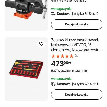
419 Wyświetleń Ostatnio
dwukierunkowe do
w magazynie.
zaciskania rur okrągłych
Dostawa:
jak tylko Śr. Sier. 12
Dodaj do koszyka
Zestaw kluczy nasadowych
izolowanych VEVOR, 16
elementów, izolowany zestaw
kluczy nasadowych 1000 V z
(12)
izolowanymi nasadkami,
473
90
zł
klucz z uchwytem w kształcie
litery T, grzechotka
507 Wyświetleń Ostatnio
napędowa
w magazynie.
Dostawa:
jak tylko Wt. Sier. 11
Dodaj do koszyka