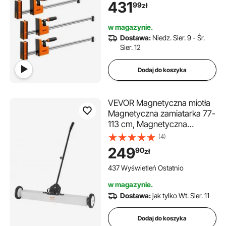
431
99
zł
dwóch kierunkach, miękkie
gumowe nóżki, pręt ze stali
w magazynie.
węglowej, do obróbki drewna
Dostawa:
Niedz. Sier. 9 - Śr.
i metalu
Sier. 12
Dodaj do koszyka
VEVOR Magnetyczna miotła
Magnetyczna zamiatarka 77-
113 cm, Magnetyczna
zamiatarka Magnetyczna
(4)
miotła Magnetyczna miotła
249
90
zł
Magnetyczny podnośnik
24,9 kg Siła magnetyczna
437 Wyświetleń Ostatnio
Magnetyczny zbieracz
w magazynie.
wiórów Zamiatarka
Dostawa:
jak tylko Wt. Sier. 11
podłogowa
Dodaj do koszyka