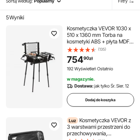
Sortuj według:
Popularny
Filtry
5
Wyniki
Kosmetyczka VEVOR 1030 x
510 x 1360 mm Torba na
kosmetyki ABS + płyta MDF +
rama aluminiowa
(135)
Kosmetyczka na kosmetyki
754
90
zł
Idealna do fryzjerstwa,
studiów makijażu, makijażu
192 Wyświetleń Ostatnio
ślubnego lub
w magazynie.
okolicznościowego
Dostawa:
jak tylko Śr. Sier. 12
Dodaj do koszyka
Kosmetyczka VEVOR z
Luz
3 warstwami przestrzeni do
przechowywania,