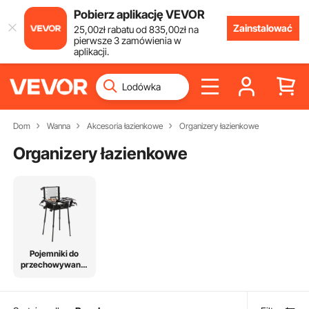
Pobierz aplikację VEVOR
Zainstalować
25
,00
zł
rabatu od
835
,00
zł
na
pierwsze 3 zamówienia w
aplikacji.
Dom
Wanna
Akcesoria łazienkowe
Organizery łazienkowe
Organizery łazienkowe
Pojemniki do
przechowywania
w łazience