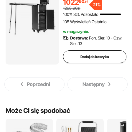
1022
90
zł
organizer podróżny na
-
21%
1298,90zł
kosmetyki, z kółkami
100% Szt. Pozostało
obrotowymi 360°, kolor
105 Wyświetleń Ostatnio
czarny
w magazynie.
Dostawa:
Pon. Sier. 10 - Czw.
Sier. 13
Dodaj do koszyka
Poprzedni
Następny
Może Ci się spodobać