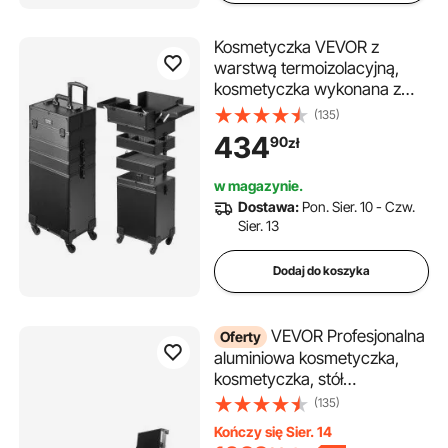
Kosmetyczka VEVOR z
warstwą termoizolacyjną,
kosmetyczka wykonana z
płyty MDF + rama
(135)
aluminiowa, solidna i odporna
434
90
zł
na zużycie, kosmetyczka,
torba na kosmetyki, organizer
w magazynie.
na kosmetyki 353 x 253 x
Dostawa:
Pon. Sier. 10 - Czw.
745 mm
Sier. 13
Dodaj do koszyka
VEVOR Profesjonalna
Oferty
aluminiowa kosmetyczka,
kosmetyczka, stół
warsztatowy z nogami
(135)
podporowymi, walizka na
Kończy się Sier. 14
kółkach, bardzo duży wózek,