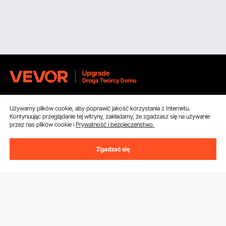
Uzyskaj 5 € zniżki, jeśli zarejestrujesz się, aby
Używamy plików cookie, aby poprawić jakość korzystania z Internetu.
otrzymywać e-maile z oszczędnościami i
Kontynuując przeglądanie tej witryny, zakładamy, że zgadzasz się na używanie
przez nas plików cookie i
Prywatność i bezpieczeństwo.
wskazówkami.
Zgadzać się
Adres e-mail
Subskrybuj
Klikając przycisk
subskrybuj
, wyrażasz zgodę na naszą
Politykę
prywatności i plików cookie
.