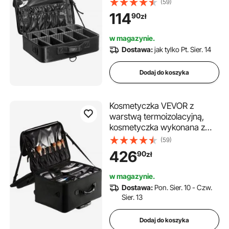
kosmetyczka wykonana z
(59)
materiału Oxford,
114
90
zł
wodoodporna i odporna na
zużycie, kosmetyczka, torba
w magazynie.
na kosmetyki, organizer na
Dostawa:
jak tylko Pt. Sier. 14
kosmetyki 460 x 300 x 125
mm
Dodaj do koszyka
Kosmetyczka VEVOR z
warstwą termoizolacyjną,
kosmetyczka wykonana z
materiału Oxford,
(59)
wodoodporna i odporna na
426
90
zł
zużycie, kosmetyczka, torba
na kosmetyki, organizer na
w magazynie.
kosmetyki 480 x 260 x 380
Dostawa:
Pon. Sier. 10 - Czw.
mm
Sier. 13
Dodaj do koszyka