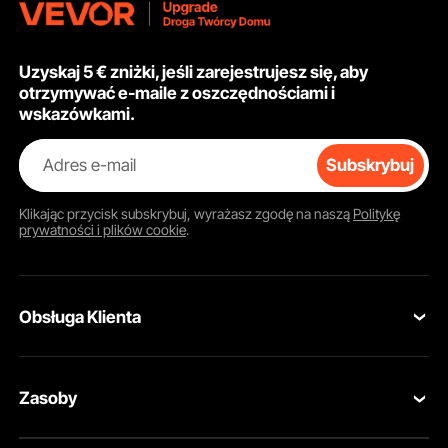
elektrownia balkonowa
do samochodów, łodzi,
kamperów i płaskich
dachów
Uzyskaj 5 € zniżki, jeśli zarejestrujesz się, aby
otrzymywać e-maile z oszczędnościami i
wskazówkami.
Adres e-mail
Subskrybuj
Klikając przycisk
subskrybuj
, wyrażasz zgodę na naszą
Politykę
prywatności i plików cookie
.
Obsługa Klienta
Skontaktuj się z nami
Zasoby
Zwroty i wymiany
Program członkowski