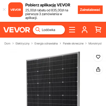
Pobierz aplikację VEVOR
Zainstalować
25
,00
zł
rabatu od
835
,00
zł
na
pierwsze 3 zamówienia w
aplikacji.
Dom
Elektryczny
Energia odnawialna
Panele słoneczne
Monokrystalic