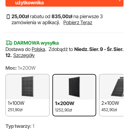
użytkownika
25
,00
zł
rabatu od
835
,00
zł
na pierwsze 3
zamówienia w aplikacji.
Pobierz Teraz
DARMOWA wysyłka
Dostawa do
Polska
.
Zdobądź to
Niedz. Sier. 9 - Śr. Sier.
12.
Szczegóły
Moc:
1x200W
1x100W
2x100W
1x200W
251,90zł
452,90zł
1252,90zł
Typ twarzy:
1