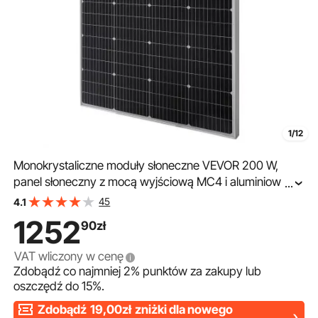
1/12
Monokrystaliczne moduły słoneczne VEVOR 200 W,
panel słoneczny z mocą wyjściową MC4 i aluminiową
...
ramą, wodoodporny moduł fotowoltaiczny IP65,
45
4.1
niezależna od sieci elektrownia balkonowa do
1252
90
zł
samochodów, łodzi, kamperów i płaskich dachów
VAT wliczony w cenę
Zdobądź co najmniej
2%
punktów za zakupy lub
oszczędź do
15%
.
Zdobądź
19,00zł
zniżki dla nowego