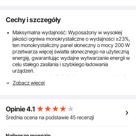
Cechy i szczegóły
Maksymalna wydajność: Wyposażony w wysokiej
jakości ogniwa monokrystaliczne o wydajności ≥23%,
ten monokrystaliczny panel słoneczny o mocy 200 W
przetwarza więcej światła słonecznego na użyteczną
energię, gwarantując wydajne wytwarzanie energii w
celu stałego zasilania i szybkiego ładowania
urządzeń.
Łatwe podłączenie: Dzięki zintegrowanemu kablowi
Zobacz więcej
MC4, zapewniającemu szybkie i bezpieczne
połączenie, ten monokrystaliczny moduł
fotowoltaiczny można z łatwością podłączyć do
regulatora ładowania i akumulatora, co zapewnia
Opinie
4.1
stabilną i stałą moc wyjściową (w zestawie znajduje
się tylko moduł słoneczny; regulator ładowania,
Średnia ocena na podstawie 45 recenzji
akumulator i zacisk krokodylkowy są dostępne
osobno).
Większa trwałość: Dzięki hartowanemu szkłu i
Najlepsze recenzje