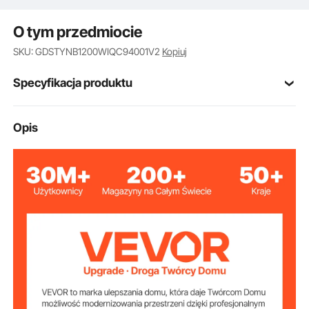
O tym przedmiocie
SKU: GDSTYNB1200WIQC94001V2
Kopiuj
Specyfikacja produktu
Numer modelu
Opis
200W
artykułu
Moc modułu
200 W * 1 sztuka
słonecznego
IP65
Stopień ochrony
Wydajność
≥23%
konwersji
Zakres
-4 °F do 149 °F / -20 °C do 65
temperatury