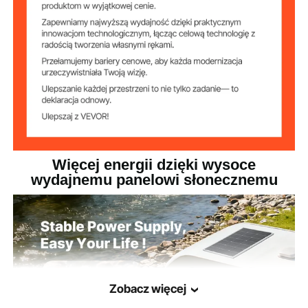
°C
roboczej
17,2 funta / 7,8 kg
Waga netto
52,8 x 30 x 1,4 cala / 1340 x
Wymiary produktu
760 x 35 mm
Więcej energii dzięki wysoce
wydajnemu panelowi słonecznemu
Zobacz więcej