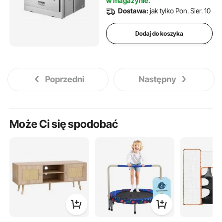
w magazynie.
propanowa do pieczenia
Dostawa:
jak tylko Pon. Sier. 10
chleba, pizzy i gotowania na
świeżym powietrzu
Dodaj do koszyka
Poprzedni
Następny
Może Ci się spodobać