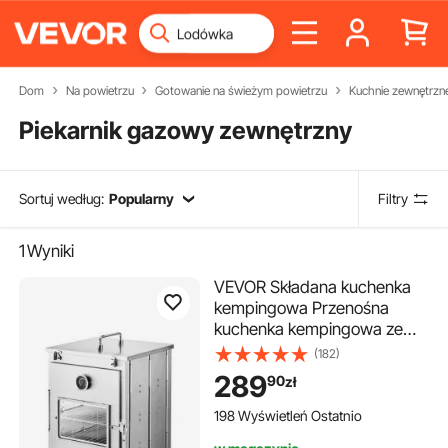
Dom
Na powietrzu
Gotowanie na świeżym powietrzu
Kuchnie zewnętrzn
Piekarnik gazowy zewnętrzny
Sortuj według:
Popularny
Filtry
1
Wyniki
VEVOR Składana kuchenka
kempingowa Przenośna
kuchenka kempingowa ze
stali nierdzewnej z 3-
(182)
poziomowym grillem,
289
90
zł
uchwytem i termometrem, do
użytku z ogniem opalanym
198 Wyświetleń Ostatnio
drewnem, kuchenka gazowa