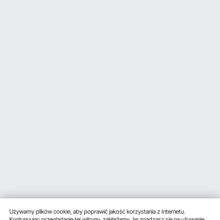
Używamy plików cookie, aby poprawić jakość korzystania z Internetu.
Kontynuując przeglądanie tej witryny, zakładamy, że zgadzasz się na używanie