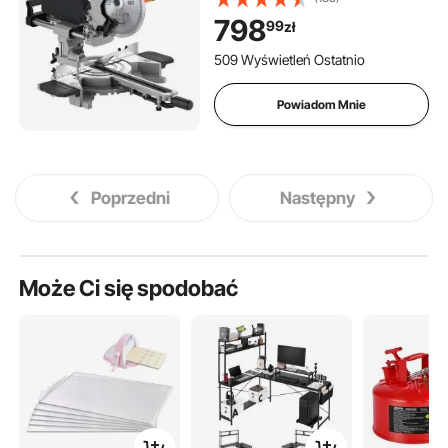
cięcia, podstawa z odlewu
798
99
zł
aluminiowego, kompaktowa i
przenośna do cięcia drewna,
509 Wyświetleń Ostatnio
metali i laminatów
Powiadom Mnie
Poprzedni
Następny
Może Ci się spodobać