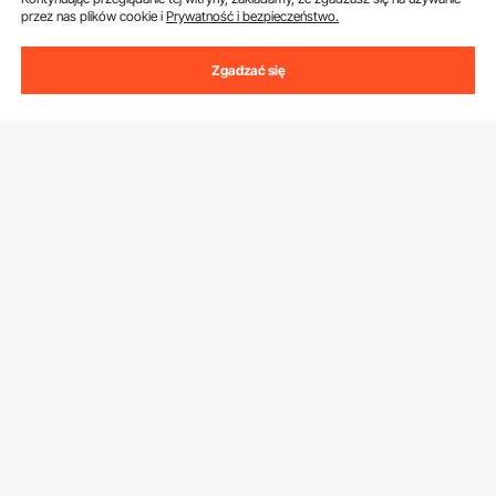
przez nas plików cookie i
Prywatność i bezpieczeństwo.
Zgadzać się
Uzyskaj 5 € zniżki, jeśli zarejestrujesz się, aby
otrzymywać e-maile z oszczędnościami i
wskazówkami.
Adres e-mail
Subskrybuj
Klikając przycisk
subskrybuj
, wyrażasz zgodę na naszą
Politykę
prywatności i plików cookie
.
Obsługa Klienta
Skontaktuj się z nami