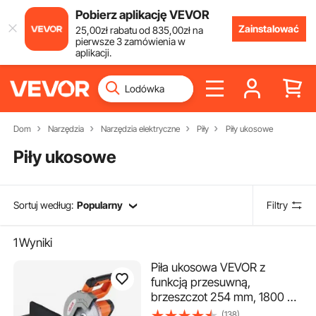
Pobierz aplikację VEVOR
Zainstalować
25
,00
zł
rabatu od
835
,00
zł
na
pierwsze 3 zamówienia w
aplikacji.
Dom
Narzędzia
Narzędzia elektryczne
Piły
Piły ukosowe
Piły ukosowe
Sortuj według:
Popularny
Filtry
1
Wyniki
Piła ukosowa VEVOR z
funkcją przesuwną,
brzeszczot 254 mm, 1800 W,
regulowany kąt i głębokość
(138)