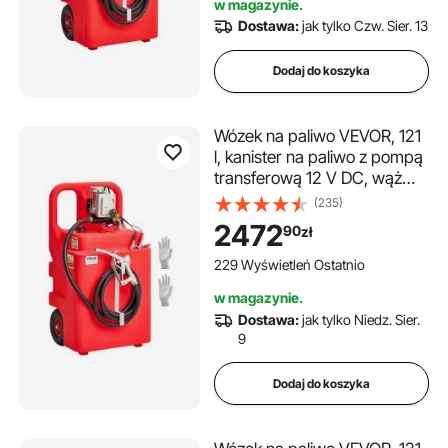
w magazynie.
Dostawa:
jak tylko Czw. Sier. 13
Dodaj do koszyka
Wózek na paliwo VEVOR, 121
l, kanister na paliwo z pompą
transferową 12 V DC, wąż
doprowadzający 3,9 m i
(235)
dysza ze stopu aluminium, do
2472
90
zł
łodzi motorowych, pojazdów
terenowych, silników Diesla i
229 Wyświetleń Ostatnio
benzyny
w magazynie.
Dostawa:
jak tylko Niedz. Sier.
9
Dodaj do koszyka