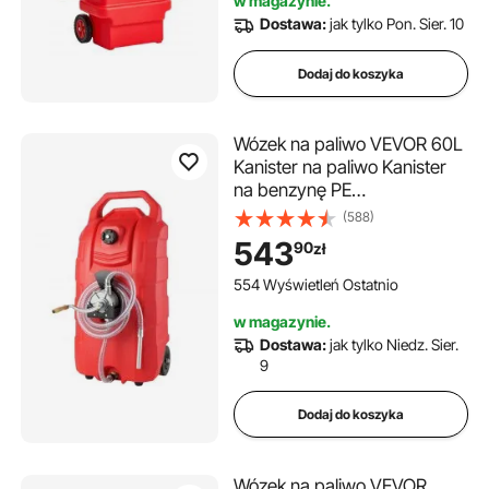
w magazynie.
oleju napędowego i benzyny,
Dostawa:
jak tylko Pon. Sier. 10
kolor czerwony
Dodaj do koszyka
Wózek na paliwo VEVOR 60L
Kanister na paliwo Kanister
na benzynę PE
460x533x930mm Pojemnik
(588)
na paliwo gazowe 7,8 l/min
543
90
zł
Maksymalny przepływ
Kanister wymienny Zbiornik
554 Wyświetleń Ostatnio
na benzynę Nadaje się do
w magazynie.
oleju napędowego, oleju
Dostawa:
jak tylko Niedz. Sier.
smarowego, benzyny
9
Dodaj do koszyka
Wózek na paliwo VEVOR,