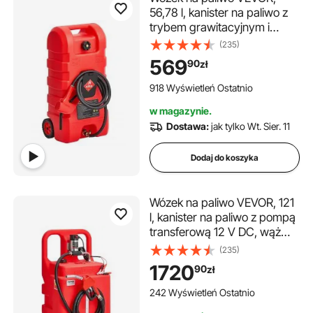
56,78 l, kanister na paliwo z
trybem grawitacyjnym i
pompą ręczną, kanister na
(235)
benzynę, wąż
569
90
zł
doprowadzający 3 m i
pompka ręczna, zbiornik na
918 Wyświetleń Ostatnio
paliwo do łodzi motorowych,
w magazynie.
quadów, benzyny i oleju
Dostawa:
jak tylko Wt. Sier. 11
napędowego
Dodaj do koszyka
Wózek na paliwo VEVOR, 121
l, kanister na paliwo z pompą
transferową 12 V DC, wąż
doprowadzający 3,96 m i
(235)
dysza, zbiornik paliwa do
1720
90
zł
łodzi motorowych, pojazdów
terenowych, generatorów,
242 Wyświetleń Ostatnio
oleju napędowego i nafty