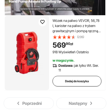
Wózek na paliwo VEVOR, 56,78
l, kanister na paliwo z trybem
grawitacyjnym i pompą ręczną,
kanister na benzynę, wąż
(235)
doprowadzający 3 m i pompka
569
90
zł
ręczna, zbiornik na paliwo do
łodzi motorowych, quadów,
918 Wyświetleń Ostatnio
benzyny i oleju napędowego
w magazynie.
Dostawa:
jak tylko Wt. Sier.
11
Dodaj do koszyka
Poprzedni
Następny