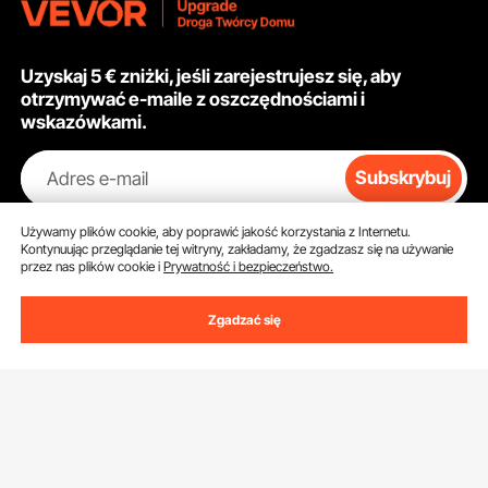
Uzyskaj 5 € zniżki, jeśli zarejestrujesz się, aby
otrzymywać e-maile z oszczędnościami i
wskazówkami.
Adres e-mail
Subskrybuj
Klikając przycisk
subskrybuj
, wyrażasz zgodę na naszą
Politykę
Używamy plików cookie, aby poprawić jakość korzystania z Internetu.
prywatności i plików cookie
.
Kontynuując przeglądanie tej witryny, zakładamy, że zgadzasz się na używanie
przez nas plików cookie i
Prywatność i bezpieczeństwo.
Zgadzać się
Obsługa Klienta
Skontaktuj się z nami
Zasoby
Zwroty i wymiany
Program członkowski