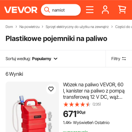
Dom
Na powietrzu
Sprzęt elektryczny do użytku na zewnątrz
Części do 
Plastikowe pojemniki na paliwo
Sortuj według:
Popularny
Filtry
6
Wyniki
Wózek na paliwo VEVOR, 60
l, kanister na paliwo z pompą
transferową 12 V DC, wąż
doprowadzający 1,2 m i
(235)
dysza z czujnikiem
671
90
zł
automatycznego
zatrzymania, adapter do
1.4K+ Wyświetleń Ostatnio
zbiornika, odpowiedni do