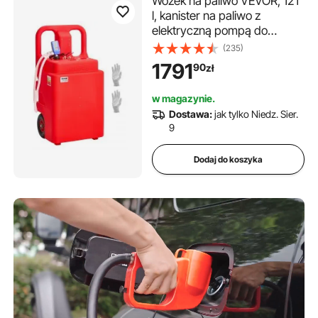
Wózek na paliwo VEVOR, 121
l, kanister na paliwo z
elektryczną pompą do
przesyłu paliwa o wydajności
(235)
9,46 l/min, wąż
1791
90
zł
doprowadzający o długości
1,2 m i dysza z czujnikiem
w magazynie.
automatycznego
Dostawa:
jak tylko Niedz. Sier.
zatrzymania, adapter do
9
zbiornika, odpowiedni do
oleju napędowego i benzyny,
Dodaj do koszyka
kolor czerwony