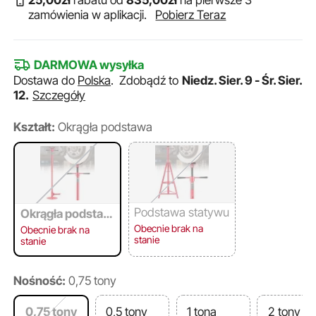
25
,00
zł
rabatu od
835
,00
zł
na pierwsze 3
zamówienia w aplikacji.
Pobierz Teraz
DARMOWA wysyłka
Dostawa do
Polska
.
Zdobądź to
Niedz. Sier. 9 - Śr. Sier.
12.
Szczegóły
Kształt:
Okrągła podstawa
Podstawa statywu
Okrągła podstaw
a
Obecnie brak na
Obecnie brak na
stanie
stanie
Nośność:
0,75 tony
0,75 tony
0,5 tony
1 tona
2 tony