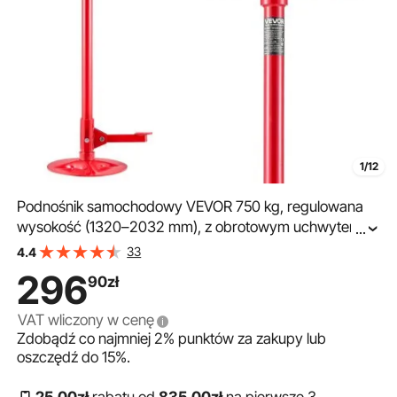
1/12
Podnośnik samochodowy VEVOR 750 kg, regulowana
wysokość (1320–2032 mm), z obrotowym uchwytem i
...
pedałem na łożysku kulkowym, do podpierania
33
4.4
podzespołów pojazdu i napraw samochodowych
296
90
zł
VAT wliczony w cenę
Zdobądź co najmniej
2%
punktów za zakupy lub
oszczędź do
15%
.