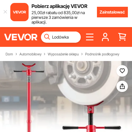
Pobierz aplikację VEVOR
Zainstalować
25
,00
zł
rabatu od
835
,00
zł
na
pierwsze 3 zamówienia w
aplikacji.
Dom
Automobilowy
Wyposażenie sklepu
Podnośnik podłogowy