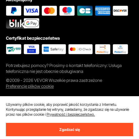
Certyfikat bezpieczeństwa
Potrzebujesz pomocy? Prosimy o kontakt telefoniczny: Usługa
telefoniczna nie jest obecnie obsługiwana
©2009 - 2026 VEVOR Wszelkie prawa zastrzeżone
Preferencje plików cookie
Używamy plików cookie, aby poprawić jakość korzystania z Internetu.
Kontynuując przeglądanie tej witryny, zakładamy, że zgadzasz się na używanie
przez nas plików cookie i
Prywatność i bezpieczeństwo.
Zgadzać się
Dodaj do koszyka
Kup Teraz