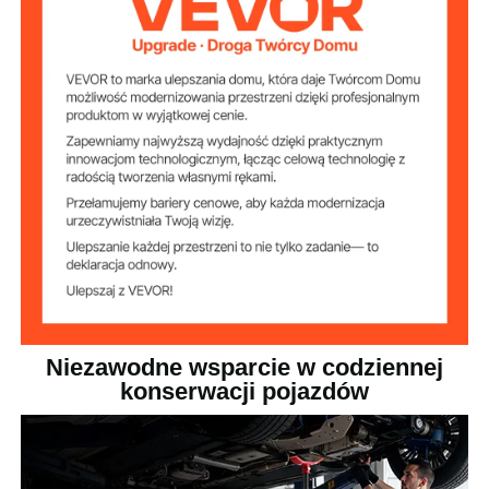
stal węglowa Q235A
Materiał
25,79 funta / 11,7 kg
Waga netto
Minimalna
51,97 cala / 1320 mm
wysokość
Maksymalna
80 cali / 2032 mm
wysokość
Niezawodne wsparcie w codziennej
konserwacji pojazdów