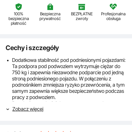
100%
Bezpieczna
BEZPŁATNE
Profesjonalna
bezpieczna
prywatność
zwroty
obsługa
płatność
Cechy i szczegóły
Dodatkowa stabilność pod podniesionymi pojazdami:
Ta podpora pod podwoziem wytrzymuje ciężar do
750 kg i zapewnia niezawodne podparcie pod jedną
stroną podniesionego pojazdu. W połączeniu z
podnośnikiem zmniejsza ryzyko przewrócenia, a tym
samym zapewnia większe bezpieczeństwo podczas
pracy z podwoziem.
Regulacja wysokości do prac naprawczych:
Zobacz więcej
Podnośnik podnośnikowy ma regulowaną wysokość
w zakresie od 51,97 do 80 cali (1320–2032 mm).
Zintegrowany uchwyt obrotowy umożliwia
precyzyjną regulację, zapewniając precyzyjne i