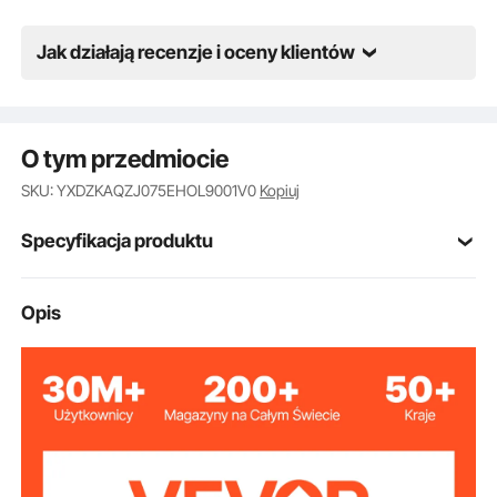
i prywatnych garażach.
Jak działają recenzje i oceny klientów
O tym przedmiocie
SKU: YXDZKAQZJ075EHOL9001V0
Kopiuj
Specyfikacja produktu
Numer modelu
Opis
XTH-003
artykułu
15,35 x 13,78 x (51,97–80)
cali / 390 x 350 x (1320–
Wymiary produktu
2032) mm
Maksymalna
1653 funtów / 0,75 t
ładowność