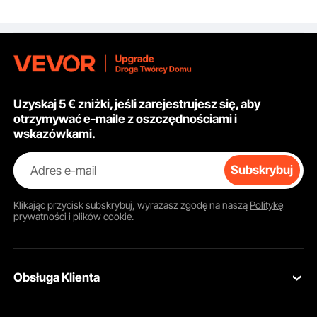
uchwytem i pedałem
na łożysku kulkowym,
do podpierania
podzespołów pojazdu i
napraw
samochodowych
Uzyskaj 5 € zniżki, jeśli zarejestrujesz się, aby
otrzymywać e-maile z oszczędnościami i
wskazówkami.
Adres e-mail
Subskrybuj
Klikając przycisk
subskrybuj
, wyrażasz zgodę na naszą
Politykę
prywatności i plików cookie
.
Obsługa Klienta
Skontaktuj się z nami