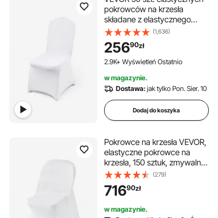
pokrowców na krzesła
składane z elastycznego
spandexu, uniwersalny
(1,636)
pokrowiec na krzesło,
256
90
zł
zdejmowane i nadające się
do prania, na wesela, święta,
2.9K+ Wyświetleń Ostatnio
bankiety, imprezy,
w magazynie.
Dostawa:
jak tylko Pon. Sier. 10
Dodaj do koszyka
Pokrowce na krzesła VEVOR,
elastyczne pokrowce na
krzesła, 150 sztuk, zmywalne i
zdejmowane pokrowce na
(279)
krzesła z poliestru i spandexu
716
90
zł
na wesela i bankiety,
pasujące do krzeseł
w magazynie.
składanych (45 x 46 x 77