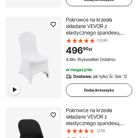
Pokrowce na krzesła
składane VEVOR z
elastycznego spandexu,
uniwersalne, z zakrzywionym
(1,636)
przodem, zdejmowane i
496
90
zł
nadające się do prania, na
wesela, święta, imprezy, do
4.4K+ Wyświetleń Ostatnio
jadalni (opakowanie 100
w magazynie.
sztuk, białe)
Dostawa:
jak tylko Śr. Sier. 12
Dodaj do koszyka
Pokrowce na krzesła
składane VEVOR z
elastycznego spandexu,
uniwersalne, z krótkim
(279)
przodem, zdejmowane i