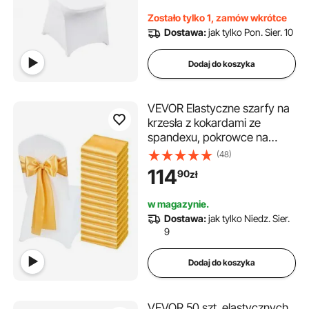
imprezy, do jadalni
Zostało tylko 1, zamów wkrótce
(opakowanie 200 sztuk,
Dostawa:
jak tylko Pon. Sier. 10
białe)
Dodaj do koszyka
VEVOR Elastyczne szarfy na
krzesła z kokardami ze
spandexu, pokrowce na
krzesła i elastyczne szarfy na
(48)
krzesła, elastyczne paski na
114
90
zł
krzesła, pasujące dekoracje
na wesela, imprezy i
w magazynie.
uroczystości (50 sztuk, kolor
Dostawa:
jak tylko Niedz. Sier.
złoty)
9
Dodaj do koszyka
VEVOR 50 szt. elastycznych