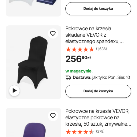
Dodaj do koszyka
Pokrowce na krzesła
składane VEVOR z
elastycznego spandexu,
uniwersalne, z zakrzywionym
(1,636)
przodem, zdejmowane i
256
90
zł
nadające się do prania, na
wesela, święta, imprezy,
w magazynie.
uroczystości (opakowanie 50
Dostawa:
jak tylko Pon. Sier. 10
sztuk, czarne)
Dodaj do koszyka
Pokrowce na krzesła VEVOR,
elastyczne pokrowce na
krzesła, 50 sztuk, zmywalne i
zdejmowane pokrowce na
(279)
krzesła z poliestru i spandexu