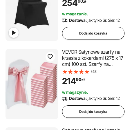
254
90
zł
nadające się do prania, na
wesela, święta, imprezy,
w magazynie.
uroczystości (opakowanie 50
Dostawa:
jak tylko Śr. Sier. 12
sztuk, czarne)
Dodaj do koszyka
VEVOR Satynowe szarfy na
krzesła z kokardami (275 x 17
cm) 100 szt. Szarfy na
krzesła do wiązania, szarfy
(48)
na krzesła weselne,
214
90
zł
dekoracje bankietowe,
eventy, pokrowce na krzesła
w magazynie.
bankietowe, kokardy na
Dostawa:
jak tylko Śr. Sier. 12
krzesła, różowe złoto
Dodaj do koszyka