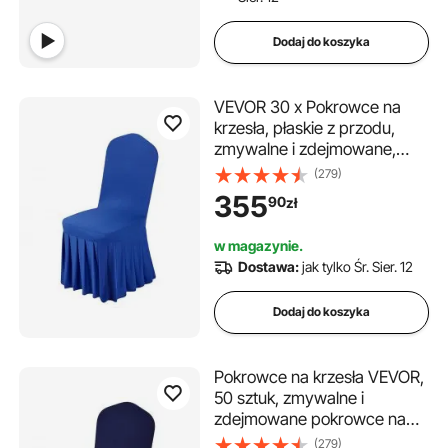
Dodaj do koszyka
VEVOR 30 x Pokrowce na
krzesła, płaskie z przodu,
zmywalne i zdejmowane,
poliestrowo-spandeksowe,
(279)
na wesela i do restauracji,
355
90
zł
pasujące do krzeseł (51 x 45 x
95 cm), czarne
w magazynie.
Dostawa:
jak tylko Śr. Sier. 12
Dodaj do koszyka
Pokrowce na krzesła VEVOR,
50 sztuk, zmywalne i
zdejmowane pokrowce na
krzesła z poliestru i spandexu
(279)