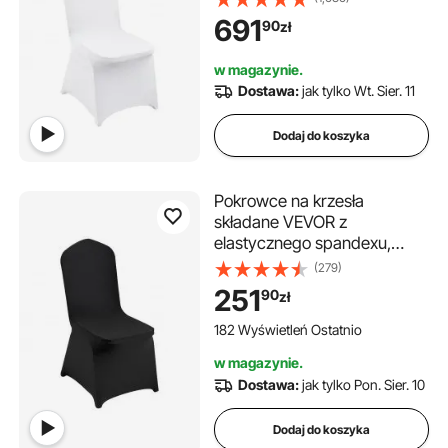
nadające się do prania, na
691
90
zł
wesela, święta, imprezy, do
jadalni (opakowanie 150
w magazynie.
sztuk, białe)
Dostawa:
jak tylko Wt. Sier. 11
Dodaj do koszyka
Pokrowce na krzesła
składane VEVOR z
elastycznego spandexu,
uniwersalne, zdejmowane i
(279)
nadające się do prania, na
251
90
zł
wesela, święta, imprezy,
uroczystości, do jadalni
182 Wyświetleń Ostatnio
(opakowanie 50 sztuk,
w magazynie.
czarne)
Dostawa:
jak tylko Pon. Sier. 10
Dodaj do koszyka