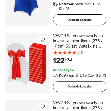
95 cm), kolor królewski
Dostawa:
Niedz. Sier. 9 - Śr.
niebieski
Sier. 12
Dodaj do koszyka
VEVOR Satynowe szarfy na
krzesła z kokardkami (275 x
17 cm) 50 szt. Wstążki na
krzesła do krawatów, wstążki
(48)
na krzesła na wesela,
122
90
zł
imprezy, dekoracje
bankietowe, wydarzenia,
w magazynie.
pokrowce na krzesła
Dostawa:
jak tylko Czw. Sier. 13
bankietowe, kokardy na
krzesła, czerwone
Dodaj do koszyka
VEVOR Satynowe szarfy na
krzesła z kokardkami (275 x