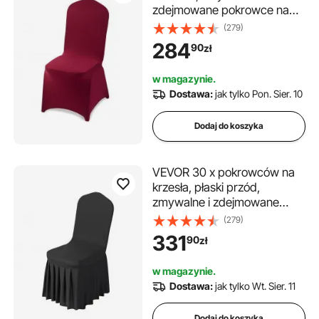
zdejmowane pokrowce na
krzesła z poliestru i spandexu
(279)
na wesela, bankiety w
284
90
zł
jadalniach i restauracjach,
pasujące do krzeseł (51 x 45 x
w magazynie.
95 cm), kolor bordowy
Dostawa:
jak tylko Pon. Sier. 10
Dodaj do koszyka
VEVOR 30 x pokrowców na
krzesła, płaski przód,
zmywalne i zdejmowane
pokrowce na krzesła z
(279)
poliestru i spandexu na
331
90
zł
przyjęcia weselne, pasujące
do krzeseł (51 x 45 x 95 cm),
w magazynie.
czarne
Dostawa:
jak tylko Wt. Sier. 11
Dodaj do koszyka