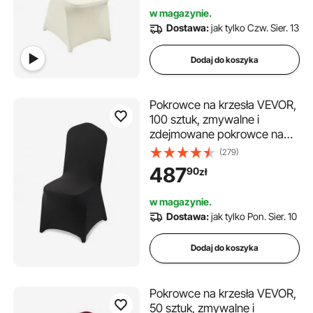
uroczystości, do jadalni
w magazynie.
(opakowanie 100 sztuk,
Dostawa:
jak tylko Czw. Sier. 13
beżowe)
Dodaj do koszyka
Pokrowce na krzesła VEVOR,
100 sztuk, zmywalne i
zdejmowane pokrowce na
krzesła z poliestru i spandexu
(279)
na wesela, bankiety w
487
90
zł
jadalniach i restauracjach,
pasujące do krzeseł (51 x 45 x
w magazynie.
95 cm), czarne
Dostawa:
jak tylko Pon. Sier. 10
Dodaj do koszyka
Pokrowce na krzesła VEVOR,
50 sztuk, zmywalne i