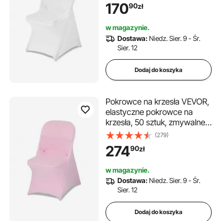
na wesela, bankiety w
170
90
zł
jadalniach i restauracjach,
pasujące do krzeseł (46 x 50
w magazynie.
x 86 cm), białe
Dostawa:
Niedz. Sier. 9 - Śr.
Sier. 12
Dodaj do koszyka
Pokrowce na krzesła VEVOR,
elastyczne pokrowce na
krzesła, 50 sztuk, zmywalne i
zdejmowane pokrowce na
(279)
krzesła z poliestru i spandexu
274
90
zł
na wesela i bankiety,
pasujące do krzeseł
w magazynie.
składanych (45 x 46 x 77
Dostawa:
Niedz. Sier. 9 - Śr.
cm), kolor różowy
Sier. 12
Dodaj do koszyka