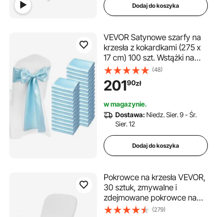
Dodaj do koszyka
VEVOR Satynowe szarfy na
krzesła z kokardkami (275 x
17 cm) 100 szt. Wstążki na
krzesła do wiązania, wstążki
(48)
na krzesła na wesela,
201
90
zł
imprezy, dekoracje
bankietowe, wydarzenia,
w magazynie.
pokrowce na krzesła
Dostawa:
Niedz. Sier. 9 - Śr.
bankietowe, kokardy na
Sier. 12
krzesła, niebieskie
Dodaj do koszyka
Pokrowce na krzesła VEVOR,
30 sztuk, zmywalne i
zdejmowane pokrowce na
krzesła z poliestru i spandexu
(279)