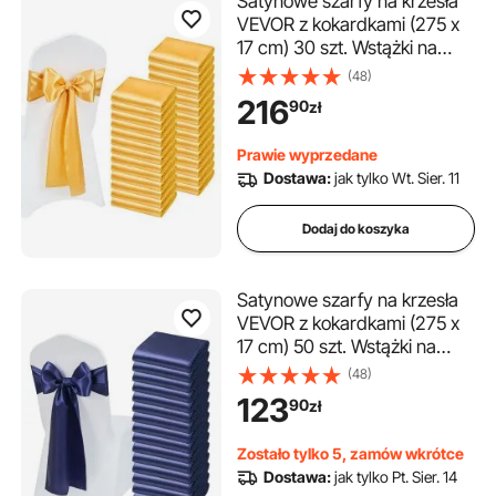
Satynowe szarfy na krzesła
VEVOR z kokardkami (275 x
17 cm) 30 szt. Wstążki na
krzesła do krawatów, wstążki
(48)
na krzesła na wesela,
216
90
zł
przyjęcia, dekoracje
bankietowe, wydarzenia,
Prawie wyprzedane
pokrowce na krzesła
Dostawa:
jak tylko Wt. Sier. 11
bankietowe, złote kokardy na
krzesła
Dodaj do koszyka
Satynowe szarfy na krzesła
VEVOR z kokardkami (275 x
17 cm) 50 szt. Wstążki na
krzesła do krawatów, wstążki
(48)
na krzesła na wesela,
123
90
zł
przyjęcia, dekoracje,
wydarzenia, pokrowce na
Zostało tylko 5, zamów wkrótce
krzesła bankietowe, kokardy
Dostawa:
jak tylko Pt. Sier. 14
na krzesła, granatowe