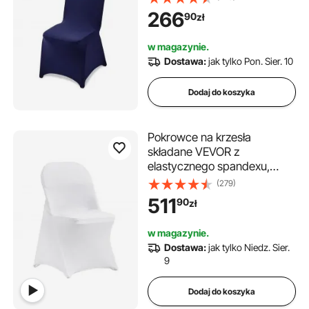
na wesela, bankiety w
266
90
zł
jadalniach i restauracjach,
pasujące do krzeseł (51 x 45 x
w magazynie.
95 cm), granatowe
Dostawa:
jak tylko Pon. Sier. 10
Dodaj do koszyka
Pokrowce na krzesła
składane VEVOR z
elastycznego spandexu,
uniwersalne, z krótkim
(279)
przodem, zdejmowane i
511
90
zł
nadające się do prania, na
wesela, święta, imprezy,
w magazynie.
uroczystości (opakowanie
Dostawa:
jak tylko Niedz. Sier.
100 sztuk, czarne)
9
Dodaj do koszyka