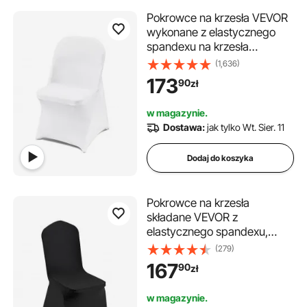
Pokrowce na krzesła VEVOR
wykonane z elastycznego
spandexu na krzesła
składane, uniwersalne,
(1,636)
zdejmowane i nadające się
173
90
zł
do prania pokrowce
ochronne, na wesela,
w magazynie.
imprezy, uroczystości, do
Dostawa:
jak tylko Wt. Sier. 11
jadalni (30 sztuk, białe)
Dodaj do koszyka
Pokrowce na krzesła
składane VEVOR z
elastycznego spandexu,
uniwersalne, zdejmowane i
(279)
nadające się do prania, na
167
90
zł
wesela, święta, bankiety,
imprezy, uroczystości, do
w magazynie.
jadalni (opakowanie 30 sztuk,