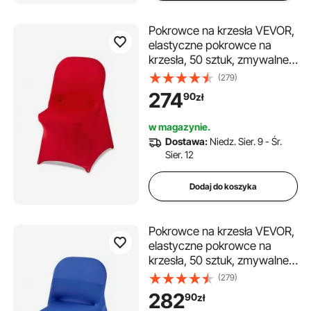
Pokrowce na krzesła VEVOR,
elastyczne pokrowce na
krzesła, 50 sztuk, zmywalne i
zdejmowane pokrowce na
(279)
krzesła z poliestru i spandexu
274
90
zł
na wesela i bankiety,
pasujące do krzeseł
w magazynie.
składanych (45 x 46 x 77
Dostawa:
Niedz. Sier. 9 - Śr.
cm), kolor czerwony
Sier. 12
Dodaj do koszyka
Pokrowce na krzesła VEVOR,
elastyczne pokrowce na
krzesła, 50 sztuk, zmywalne i
zdejmowane pokrowce na
(279)
krzesła z poliestru i spandexu
282
90
zł
na wesela i bankiety,