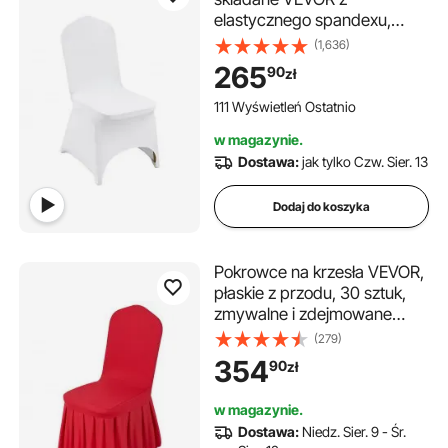
elastycznego spandexu,
uniwersalne, z zakrzywionym
(1,636)
przodem, zdejmowane i
265
90
zł
zmywalne, na wesela,
bankiety, imprezy,
111 Wyświetleń Ostatnio
uroczystości, do jadalni
w magazynie.
(opakowanie 50 sztuk, białe)
Dostawa:
jak tylko Czw. Sier. 13
Dodaj do koszyka
Pokrowce na krzesła VEVOR,
płaskie z przodu, 30 sztuk,
zmywalne i zdejmowane
pokrowce na krzesła z
(279)
poliestru i spandexu na
354
90
zł
wesela i do restauracji,
pasujące do krzeseł (51 x 45 x
w magazynie.
95 cm), czerwone
Dostawa:
Niedz. Sier. 9 - Śr.