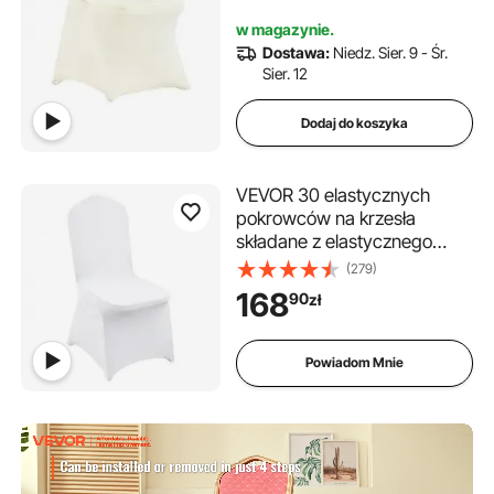
(opakowanie 50 sztuk, kość
w magazynie.
słoniowa)
Dostawa:
Niedz. Sier. 9 - Śr.
Sier. 12
Dodaj do koszyka
VEVOR 30 elastycznych
pokrowców na krzesła
składane z elastycznego
spandexu, uniwersalne,
(279)
zdejmowane i nadające się
168
90
zł
do prania, na wesela, święta,
bankiety, imprezy,
uroczystości, do jadalni
Powiadom Mnie