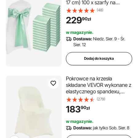
17 cm) 100 x szarfy na
krzesła do wiązania, szarfy
(48)
na krzesła na wesela,
229
90
zł
przyjęcia, dekoracje
bankietowe, wydarzenia,
w magazynie.
pokrowce na krzesła
Dostawa:
Niedz. Sier. 9 - Śr.
bankietowe, szarfy na
Sier. 12
krzesła, zielone
Dodaj do koszyka
Pokrowce na krzesła
składane VEVOR wykonane z
elastycznego spandexu,
krótkie pokrowce na krzesła,
(279)
zdejmowane i nadające się
183
90
zł
do prania, na wesela, święta,
bankiety, imprezy,
w magazynie.
uroczystości (opakowanie 30
Dostawa:
jak tylko Sob. Sier. 8
sztuk, kość słoniowa)