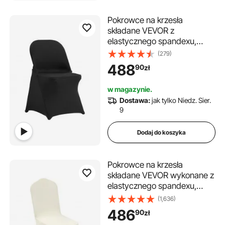
Pokrowce na krzesła
składane VEVOR z
elastycznego spandexu,
uniwersalne, zdejmowane i
(279)
nadające się do prania, na
488
90
zł
wesela i święta (opakowanie
100 sztuk, czarne)
w magazynie.
Dostawa:
jak tylko Niedz. Sier.
9
Dodaj do koszyka
Pokrowce na krzesła
składane VEVOR wykonane z
elastycznego spandexu,
uniwersalne, zdejmowane i
(1,636)
nadające się do prania, na
486
90
zł
wesela, imprezy,