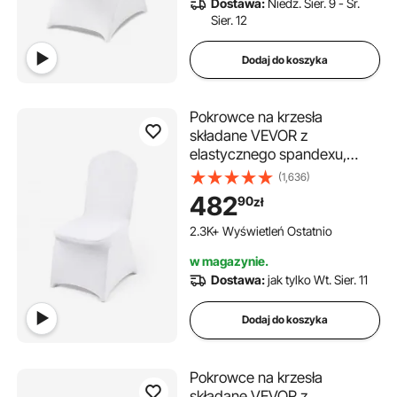
Dostawa:
Niedz. Sier. 9 - Śr.
cm), kolor biały
Sier. 12
Dodaj do koszyka
Pokrowce na krzesła
składane VEVOR z
elastycznego spandexu,
uniwersalne, zdejmowane i
(1,636)
nadające się do prania, na
482
90
zł
wesela, święta, imprezy, do
jadalni (opakowanie 100
2.3K+ Wyświetleń Ostatnio
sztuk, białe)
w magazynie.
Dostawa:
jak tylko Wt. Sier. 11
Dodaj do koszyka
Pokrowce na krzesła
składane VEVOR z