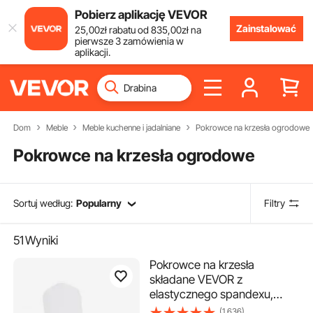
Pobierz aplikację VEVOR
Zainstalować
25
,00
zł
rabatu od
835
,00
zł
na
pierwsze 3 zamówienia w
aplikacji.
Dom
Meble
Meble kuchenne i jadalniane
Pokrowce na krzesła ogrodowe
Pokrowce na krzesła ogrodowe
Sortuj według:
Popularny
Filtry
51
Wyniki
Pokrowce na krzesła
składane VEVOR z
elastycznego spandexu,
uniwersalne, zdejmowane i
(1,636)