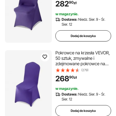
282
90
zł
na wesela i bankiety,
pasujące do krzeseł
w magazynie.
składanych (45 x 46 x 77
Dostawa:
Niedz. Sier. 9 - Śr.
cm), kolor fioletowy
Sier. 12
Dodaj do koszyka
Pokrowce na krzesła VEVOR,
50 sztuk, zmywalne i
zdejmowane pokrowce na
krzesła z poliestru i spandexu
(279)
na wesela, bankiety w
268
90
zł
jadalniach i restauracjach,
pasujące do krzeseł (51 x 45 x
w magazynie.
95 cm), kolor fioletowy
Dostawa:
Niedz. Sier. 9 - Śr.
Sier. 12
Dodaj do koszyka