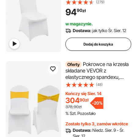
nadające się do prania, na
(279)
wesela, święta, bankiety,
94
90
zł
imprezy, uroczystości, do
jadalni (opakowanie 12 sztuk,
w magazynie.
białe)
Dostawa:
jak tylko Śr. Sier. 12
Dodaj do koszyka
Pokrowce na krzesła
Oferty
składane VEVOR z
elastycznego spandexu,
uniwersalne, z szarfami,
(48)
zdejmowane i nadające się
Kończy się Sier. 14
do prania, na wesela, święta,
304
90
zł
do jadalni (opakowanie 50
-
20%
378,90zł
sztuk w kolorze złotym i
% Szt. Pozostało
białym)
Zostało tylko 3, zamów wkrótce
Dostawa:
Niedz. Sier. 9 - Śr.
Sier. 12