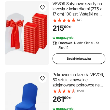
VEVOR Satynowe szarfy na
krzesła z kokardkami (275 x
17 cm) 100 szt. Wstążki na
krzesła do wiązania, wstążki
(48)
na krzesła na wesela,
215
90
zł
imprezy, dekoracje
bankietowe, wydarzenia,
w magazynie.
pokrowce na krzesła
Dostawa:
Niedz. Sier. 9 - Śr.
bankietowe, kokardy na
Sier. 12
krzesła, czerwone
Dodaj do koszyka
Pokrowce na krzesła VEVOR,
50 sztuk, zmywalne i
zdejmowane pokrowce na
krzesła z poliestru i spandexu
(279)
na wesela, bankiety w
261
90
zł
jadalniach i restauracjach,
pasujące do krzeseł (51 x 45 x
w magazynie.