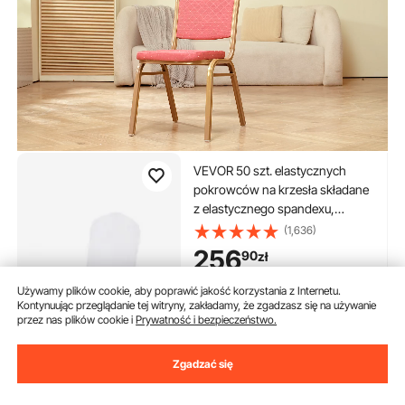
VEVOR 50 szt. elastycznych
pokrowców na krzesła składane
z elastycznego spandexu,
uniwersalny pokrowiec na
(1,636)
krzesło, zdejmowane i nadające
256
90
zł
się do prania, na wesela, święta,
bankiety, imprezy,
2.9K+ Wyświetleń Ostatnio
Używamy plików cookie, aby poprawić jakość korzystania z Internetu.
Kontynuując przeglądanie tej witryny, zakładamy, że zgadzasz się na używanie
w magazynie.
przez nas plików cookie i
Prywatność i bezpieczeństwo.
Dostawa:
jak tylko Pon. Sier.
10
Zgadzać się
Dodaj do koszyka