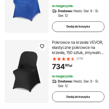
pasujące do krzeseł
w magazynie.
składanych (45 x 46 x 77
Dostawa:
Niedz. Sier. 9 - Śr.
cm), kolor niebieski
Sier. 12
Dodaj do koszyka
Pokrowce na krzesła VEVOR,
elastyczne pokrowce na
krzesła, 150 sztuk, zmywalne i
zdejmowane pokrowce na
(279)
krzesła z poliestru i spandexu
734
90
zł
na wesela i bankiety,
pasujące do krzeseł
w magazynie.
składanych (45 x 46 x 77
Dostawa:
Niedz. Sier. 9 - Śr.
cm), czarne
Sier. 12
Dodaj do koszyka