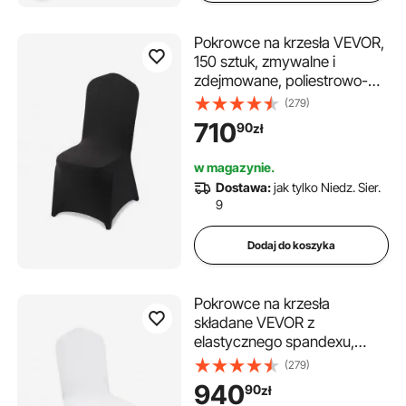
Pokrowce na krzesła VEVOR,
150 sztuk, zmywalne i
zdejmowane, poliestrowo-
elastyczne pokrowce na
(279)
krzesła na wesela, bankiety,
710
90
zł
do restauracji, pasujące do
krzeseł (51 x 45 x 95 cm),
w magazynie.
czarne
Dostawa:
jak tylko Niedz. Sier.
9
Dodaj do koszyka
Pokrowce na krzesła
składane VEVOR z
elastycznego spandexu,
uniwersalne, zdejmowane i
(279)
nadające się do prania, na
940
90
zł
wesela, święta, uroczystości,