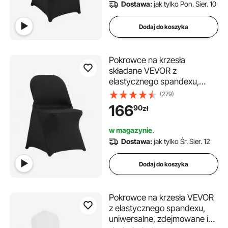
Dostawa:
jak tylko Pon. Sier. 10
czarne)
Dodaj do koszyka
Pokrowce na krzesła
składane VEVOR z
elastycznego spandexu,
uniwersalne, zdejmowane i
(279)
nadające się do prania, na
166
90
zł
wesela, imprezy,
uroczystości, do jadalni
w magazynie.
(opakowanie 30 sztuk,
Dostawa:
jak tylko Śr. Sier. 12
czarne)
Dodaj do koszyka
Pokrowce na krzesła VEVOR
z elastycznego spandexu,
uniwersalne, zdejmowane i