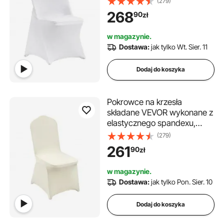
(279)
przodem, zdejmowane i
268
90
zł
zmywalne, na wesela, święta,
imprezy, uroczystości
w magazynie.
(opakowanie 50 sztuk, białe)
Dostawa:
jak tylko Wt. Sier. 11
Dodaj do koszyka
Pokrowce na krzesła
składane VEVOR wykonane z
elastycznego spandexu,
uniwersalne, zdejmowane i
(279)
nadające się do prania, na
261
90
zł
wesela, imprezy,
uroczystości, do jadalni
w magazynie.
(opakowanie 50 sztuk,
Dostawa:
jak tylko Pon. Sier. 10
beżowe)
Dodaj do koszyka