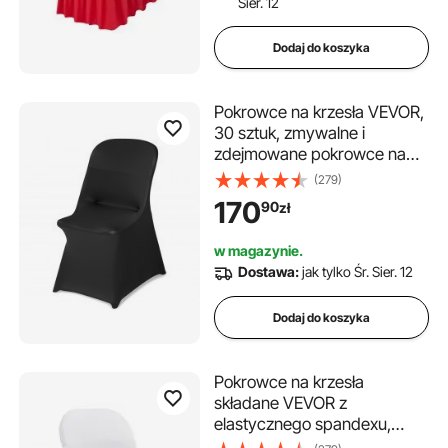
Sier. 12
Dodaj do koszyka
Pokrowce na krzesła VEVOR,
30 sztuk, zmywalne i
zdejmowane pokrowce na
krzesła z poliestru i spandexu
(279)
na wesela, bankiety w
170
90
zł
jadalniach i restauracjach,
pasujące do krzeseł (46 x 50
w magazynie.
x 86 cm), czarne
Dostawa:
jak tylko Śr. Sier. 12
Dodaj do koszyka
Pokrowce na krzesła
składane VEVOR z
elastycznego spandexu,
uniwersalne, z krótkim