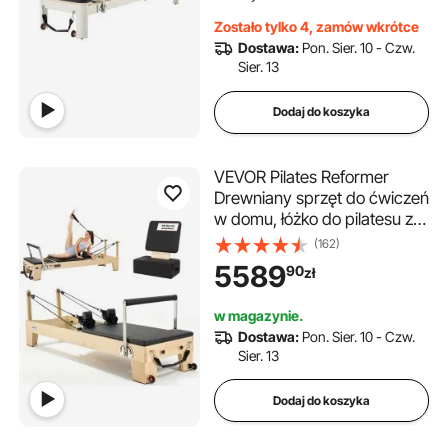
ćwiczeń domowych o wadze
Zostało tylko 4, zamów wkrótce
do 181,44 kg
Dostawa:
Pon. Sier. 10 - Czw.
Sier. 13
Dodaj do koszyka
VEVOR Pilates Reformer
Drewniany sprzęt do ćwiczeń
w domu, łóżko do pilatesu z
podwójnym oporem –
(162)
sprężyna i linka, sprzęt z
5589
90
zł
siedziskiem, do 181,44 kg
w magazynie.
Dostawa:
Pon. Sier. 10 - Czw.
Sier. 13
Dodaj do koszyka