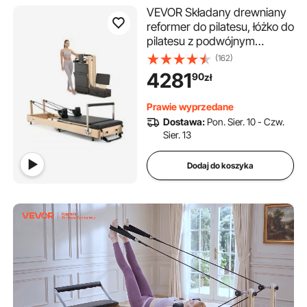
VEVOR Składany drewniany
reformer do pilatesu, łóżko do
pilatesu z podwójnym
oporem – sprężyna i linka,
(162)
sprzęt z siedziskiem, do
4281
90
zł
181,44 kg
Prawie wyprzedane
Dostawa:
Pon. Sier. 10 - Czw.
Sier. 13
Dodaj do koszyka