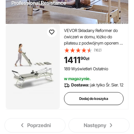
VEVOR Składany Reformer do
ćwiczeń w domu, łóżko do
pilatesu z podwójnym oporem –
sprężyna i linka, dla
(162)
zaawansowanych i
1411
90
zł
początkujących, do 181,44 kg
189 Wyświetleń Ostatnio
w magazynie.
Dostawa:
jak tylko Śr. Sier. 12
Dodaj do koszyka
Poprzedni
Następny