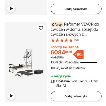
Dodaj do koszyka
Reformer VEVOR do
Oferty
ćwiczeń w domu, sprzęt do
ćwiczeń siłowych z
podwójnym oporem,
(51)
Reformer Box i Springboard,
Kończy się Sier. 14
dla zaawansowanych i
6084
90
zł
początkujących, do 181,44 kg
-
19%
7547,90zł
100% Szt. Pozostało
116 Wyświetleń Ostatnio
w magazynie.
Dostawa:
Pon. Sier. 10 - Czw.
Sier. 13
Dodaj do koszyka