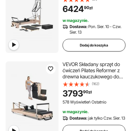
podwójnym oporem,
6424
90
zł
Reformer Box, trampolina, dla
zaawansowanych i
w magazynie.
początkujących, do 181,44 kg
Dostawa:
Pon. Sier. 10 - Czw.
Sier. 13
Dodaj do koszyka
VEVOR Składany sprzęt do
ćwiczeń Pilates Reformer z
drewna kauczukowego do
domowej siłowni, łóżko do
(162)
pilatesu z podwójnym
3793
90
zł
oporem – sprężyna i linka,
sprzęt z siedziskiem, do
578 Wyświetleń Ostatnio
181,44 kg
w magazynie.
Dostawa:
jak tylko Czw. Sier. 13