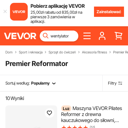
Pobierz aplikację VEVOR
Zainstalować
25
,00
zł
rabatu od
835
,00
zł
na
pierwsze 3 zamówienia w
aplikacji.
Dom
Sport i rekreacja
Sprzęt do ćwiczeń
Akcesoria fitness
Premier R
Premier Reformator
Sortuj według:
Popularny
Filtry
10
Wyniki
Maszyna VEVOR Pilates
Luz
Reformer z drewna
kauczukowego do siłowni,
sprzęt do treningu siłowego z
(51)