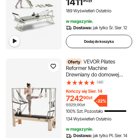
1411
90
zł
początkujących, do 181,44 kg
189 Wyświetleń Ostatnio
w magazynie.
Dostawa:
jak tylko Śr. Sier. 12
Dodaj do koszyka
VEVOR Pilates
Oferty
Reformer Machine
Drewniany do domowej
siłowni, sprzęt do treningu
(48)
siłowego z podwójnym
Kończy się Sier. 14
oporem i reformerem Box &
7242
90
zł
Springboard, dla
-
22%
9329,90zł
zaawansowanych i
100% Szt. Pozostało
początkujących, do 181,44 kg
134 Wyświetleń Ostatnio
w magazynie.
Dostawa:
jak tylko Pt. Sier. 14