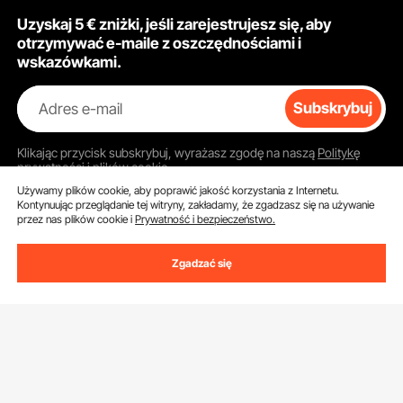
Uzyskaj 5 € zniżki, jeśli zarejestrujesz się, aby
otrzymywać e-maile z oszczędnościami i
wskazówkami.
Adres e-mail
Subskrybuj
Klikając przycisk
subskrybuj
, wyrażasz zgodę na naszą
Politykę
prywatności i plików cookie
.
Używamy plików cookie, aby poprawić jakość korzystania z Internetu.
Kontynuując przeglądanie tej witryny, zakładamy, że zgadzasz się na używanie
przez nas plików cookie i
Prywatność i bezpieczeństwo.
Obsługa Klienta
Zgadzać się
Skontaktuj się z nami
Zasoby
Zwroty i wymiany
Program członkowski
Moje zamówienia
Poznać nas
Program członkowski Pro