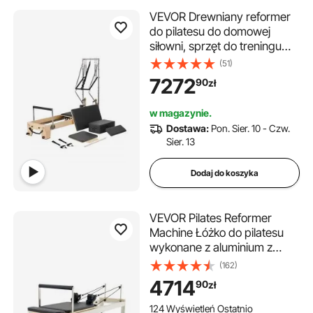
VEVOR Drewniany reformer
do pilatesu do domowej
siłowni, sprzęt do treningu
siłowego z podwójnym
(51)
oporem, skrzynia reformera,
7272
90
zł
trampolina, dla
zaawansowanych i
w magazynie.
początkujących, do 181,44 kg
Dostawa:
Pon. Sier. 10 - Czw.
Sier. 13
Dodaj do koszyka
VEVOR Pilates Reformer
Machine Łóżko do pilatesu
wykonane z aluminium z
siedziskiem i podwójnym
(162)
oporem - sprężyny i linka, dla
4714
90
zł
zaawansowanych i
początkujących, sprzęt do
124 Wyświetleń Ostatnio