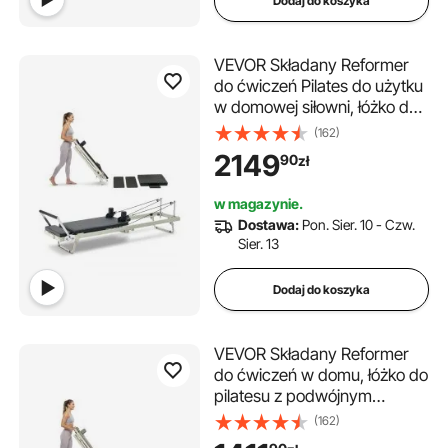
Dodaj do koszyka
VEVOR Składany Reformer
do ćwiczeń Pilates do użytku
w domowej siłowni, łóżko do
pilatesu z podwójnym
(162)
oporem – sprężyna i linka, dla
2149
90
zł
zaawansowanych i
początkujących, do 181,44 kg
w magazynie.
Dostawa:
Pon. Sier. 10 - Czw.
Sier. 13
Dodaj do koszyka
VEVOR Składany Reformer
do ćwiczeń w domu, łóżko do
pilatesu z podwójnym
oporem – sprężyna i linka, dla
(162)
zaawansowanych i