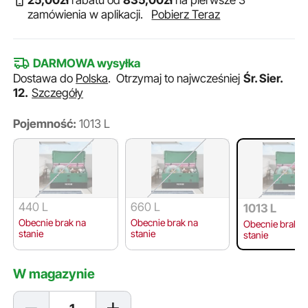
25
,00
zł
rabatu od
835
,00
zł
na pierwsze 3
zamówienia w aplikacji.
Pobierz Teraz
DARMOWA wysyłka
Dostawa do
Polska
.
Otrzymaj to najwcześniej
Śr. Sier.
12.
Szczegóły
Pojemność:
1013 L
440 L
660 L
1013 L
Obecnie brak na
Obecnie brak na
Obecnie brak n
stanie
stanie
stanie
W magazynie