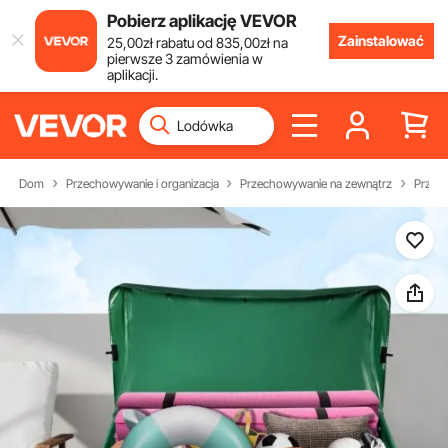
Pobierz aplikację VEVOR
Zainstalować
25
,00
zł
rabatu od
835
,00
zł
na
pierwsze 3 zamówienia w
aplikacji.
Dom
Przechowywanie i organizacja
Przechowywanie na zewnątrz
Przech