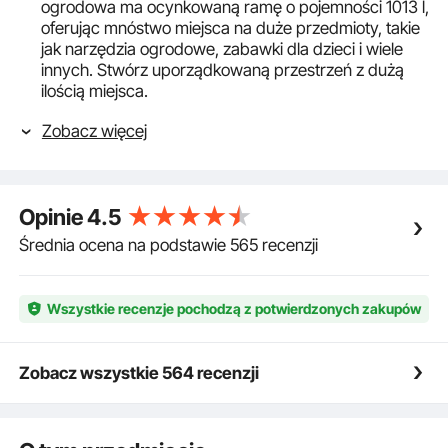
ogrodowa ma ocynkowaną ramę o pojemności 1013 l,
oferując mnóstwo miejsca na duże przedmioty, takie
jak narzędzia ogrodowe, zabawki dla dzieci i wiele
innych. Stwórz uporządkowaną przestrzeń z dużą
ilością miejsca.
Odporna na warunki atmosferyczne plandeka PE:
Zobacz więcej
Materiał plandeki PE spełnia standardy branżowe i
dlatego jest odporny na wszelkie warunki pogodowe.
Dach naszego boksu magazynowego jest o około 5
cm wyższy niż w przypadku konwencjonalnych
Opinie
4.5
boksów, co zapobiega zawilgoceniu i gromadzeniu
się śniegu.
Średnia ocena na podstawie 565 recenzji
Dobra wentylacja i przenośność: Uchwyty po obu
stronach pozwalają dwóm osobom podnosić i
przenosić tę półkę tarasową. Siatka wentylacyjna
Wszystkie recenzje pochodzą z potwierdzonych zakupów
skutecznie chroni Twoje rzeczy przed wilgocią i
stęchlizną.
Łatwy montaż: Nasz box pokładowy jest bardzo
Zobacz wszystkie 564 recenzji
łatwy w montażu bez użycia narzędzi. Możesz go z
łatwością złożyć samodzielnie. Waga: 7,8 kg.
Przechowuj wszystko w pudełku: To pudełko nadaje
się do domu i na kemping. Oferuje dużo miejsca do