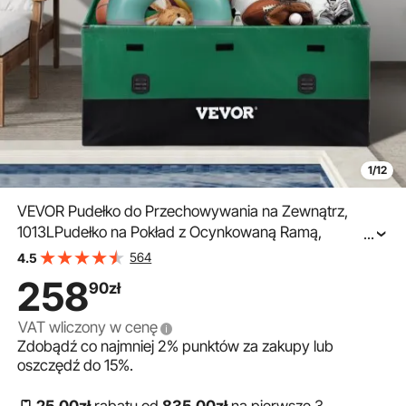
1/12
VEVOR Pudełko do Przechowywania na Zewnątrz,
1013LPudełko na Pokład z Ocynkowaną Ramą,
...
Wodoodporny Schowek na Pokładzie, Plandeka PE
564
4.5
Schowek na Patio do Basen Kempingowy w Ogrodzie
258
90
zł
Brązowy i Niebieski
VAT wliczony w cenę
Zdobądź co najmniej
2%
punktów za zakupy lub
oszczędź do
15%
.