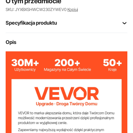
O tym przedmiocie
przechowywania poduszek do mebli ogrodowych,
SKU: JYXBXSHWCW230ZYWEV0
Kopiuj
zabawek ogrodowych, akcesoriów basenowych i
ręczników plażowych.
Specyfikacja produktu
VV-OSB-230
Model
Opis
147 x 86 x 108 x 77 cm (57,9
Wymiary
x 33,9 x 42,5 x 30,3 cala)
7,8 kg (17,2 funta)
Waga
1013 l (230 galonów)
Pojemność
pręty ocynkowane
Materiał ramy
plandeka PE
Materiał tkaniny