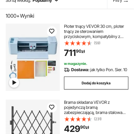
Sortuj według:
Popularny
Filtry
1000+
Wyniki
Ploter tnący VEVOR 30 cm, ploter
tnący ze sterowaniem
przyciskowym, kompatybilny z
systemami
(59)
Mac/Windows/Android/iOS, ploter
711
90
zł
tnący do rękodzieła, kartek i
dekoracji wnętrz
w magazynie.
Dostawa:
jak tylko Pon. Sier. 10
Dodaj do koszyka
Brama składana VEVOR z
pojedynczą bramą
zabezpieczającą, brama stalowa
zabezpieczająca, elastyczna,
(231)
rozszerzalna brama
429
90
zł
zabezpieczająca, brama z blokadą
360°, brama nożycowa z kłódką