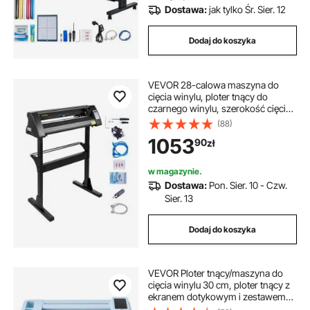
Dostawa:
jak tylko Śr. Sier. 12
Dodaj do koszyka
VEVOR 28-calowa maszyna do
cięcia winylu, ploter tnący do
czarnego winylu, szerokość cięcia
630 mm, ploter tnący ze stojakiem
(88)
1053
90
zł
w magazynie.
Dostawa:
Pon. Sier. 10 - Czw.
Sier. 13
Dodaj do koszyka
VEVOR Ploter tnący/maszyna do
cięcia winylu 30 cm, ploter tnący z
ekranem dotykowym i zestawem
materiałów i narzędzi,