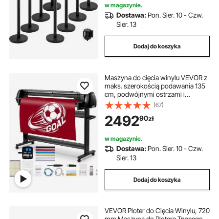
w magazynie.
Dostawa:
Pon. Sier. 10 - Czw.
Sier. 13
Dodaj do koszyka
Maszyna do cięcia winylu VEVOR z
maks. szerokością podawania 135
cm, podwójnymi ostrzami i
wyświetlaczem LED; regulowany
(67)
ploter tnący do winylu z arkuszami
2492
90
zł
naklejek, foliami transferowymi i
oprogramowaniem Signmaster.
w magazynie.
Dostawa:
Pon. Sier. 10 - Czw.
Sier. 13
Dodaj do koszyka
VEVOR Ploter do Cięcia Winylu, 720
mm Maszyna do Plotera Tnącego,