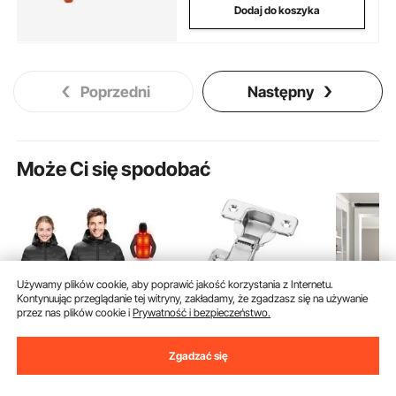
Dodaj do koszyka
Poprzedni
Następny
Może Ci się spodobać
Używamy plików cookie, aby poprawić jakość korzystania z Internetu.
Kontynuując przeglądanie tej witryny, zakładamy, że zgadzasz się na używanie
przez nas plików cookie i
Prywatność i bezpieczeństwo.
Zgadzać się
Kurtka grzewcza
Zawiasy meblowe
System d
VEVOR dla mężczyzn z
VEVOR, zestaw 50
przesuw
baterią 7,4 V,
elementów, zawiasy
(914 x 21