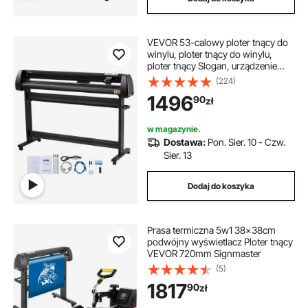
VEVOR 53-calowy ploter tnący do
winylu, ploter tnący do winylu,
ploter tnący Slogan, urządzenie
stacjonarne z oprogramowaniem
(224)
1496
90
zł
w magazynie.
Dostawa:
Pon. Sier. 10 - Czw.
Sier. 13
Dodaj do koszyka
Prasa termiczna 5w1 38x38cm
podwójny wyświetlacz Ploter tnący
VEVOR 720mm Signmaster
(5)
1817
90
zł