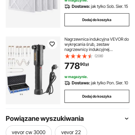
w magazynie.
Dostawa:
jak tylko Sob. Sier. 15
Dodaj do koszyka
Nagrzewnica indukcyjna VEVOR do
wykręcania śrub, zestaw
nagrzewnicy indukcyjnej
magnetycznej 1100 W, nagrzewnica
(208)
do wykręcania zardzewiałych śrub,
778
90
zł
narzędzia do naprawy w
warsztacie samochodowym z 10
cewkami
w magazynie.
Dostawa:
jak tylko Pon. Sier. 10
Dodaj do koszyka
Powiązane wyszukiwania
vevor cw 3000
vevor 22