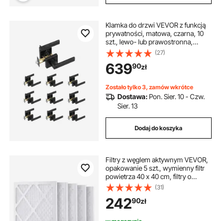
Klamka do drzwi VEVOR z funkcją
prywatności, matowa, czarna, 10
szt., lewo- lub prawostronna,
odwracalna, z blokadą, obrót o 45°,
(27)
kwadratowe okucia do drzwi do
639
90
zł
sypialni i łazienki
Zostało tylko 3, zamów wkrótce
Dostawa:
Pon. Sier. 10 - Czw.
Sier. 13
Dodaj do koszyka
Filtry z węglem aktywnym VEVOR,
opakowanie 5 szt., wymienny filtr
powietrza 40 x 40 cm, filtry o
wysokiej wydajności poziomu 1,
(31)
kompatybilne z BlueDri i
242
90
zł
oczyszczaczem powietrza VEVOR,
sprzęt do usuwania szkód
wyrządzonych przez wodę