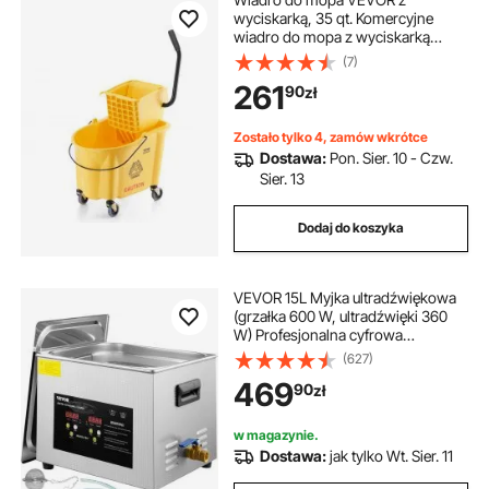
wyciskarką, 35 qt. Komercyjne
wiadro do mopa z wyciskarką
boczną, zestaw wiadra i wyciskarki
(7)
na kółkach, do
261
90
zł
profesjonalnego/przemysłowego/k
omercyjnego czyszczenia podłóg
Zostało tylko 4, zamów wkrótce
Dostawa:
Pon. Sier. 10 - Czw.
Sier. 13
Dodaj do koszyka
VEVOR 15L Myjka ultradźwiękowa
(grzałka 600 W, ultradźwięki 360
W) Profesjonalna cyfrowa
laboratoryjna myjka
(627)
ultradźwiękowa z timerem
469
90
zł
nagrzewania do czyszczenia
szklanych narzędzi
stomatologicznych
w magazynie.
Dostawa:
jak tylko Wt. Sier. 11