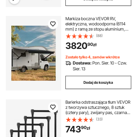
Markiza boczna VEVOR RV,
elektryczna, wodoodporna (6114
mm) z ramą ze stopu aluminium,
czarna, zewnętrzna markiza z
(88)
kolorem gradientowym, osłona
3820
90
zł
przeciwsłoneczna na kemping
Zostało tylko 4, zamów wkrótce
Dostawa:
Pon. Sier. 10 - Czw.
Sier. 13
Dodaj do koszyka
Barierka odstraszająca tłum VEVOR
z tworzywa sztucznego, 8 sztuk
(cztery pary), zwijany pas, czarna, z
metalową podstawą, do lotnisk i hal
(33)
wystawowych
743
90
zł