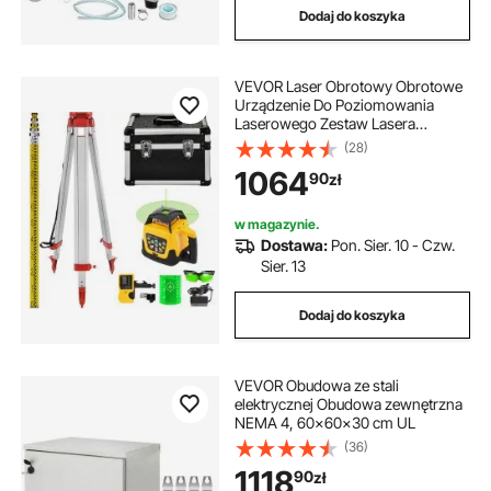
Dodaj do koszyka
VEVOR Laser Obrotowy Obrotowe
Urządzenie Do Poziomowania
Laserowego Zestaw Lasera
Krzyżowego z Łatą Do
(28)
Poziomowania Na Statywie
1064
90
zł
w magazynie.
Dostawa:
Pon. Sier. 10 - Czw.
Sier. 13
Dodaj do koszyka
VEVOR Obudowa ze stali
elektrycznej Obudowa zewnętrzna
NEMA 4, 60x60x30 cm UL
(36)
1118
90
zł