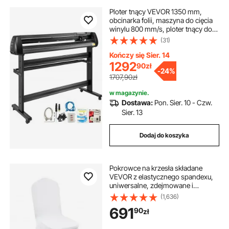
Ploter tnący VEVOR 1350 mm,
obcinarka folii, maszyna do cięcia
winylu 800 mm/s, ploter tnący do
winylu 128K-2M, ploter
(31)
maszynowy, ploter hobbystyczny
80 dB, dokładność cięcia 0,01 mm,
Kończy się Sier. 14
nacisk cięcia 10-500g,
1292
90
zł
-
24%
1707,90zł
w magazynie.
Dostawa:
Pon. Sier. 10 - Czw.
Sier. 13
Dodaj do koszyka
Pokrowce na krzesła składane
VEVOR z elastycznego spandexu,
uniwersalne, zdejmowane i
nadające się do prania, na wesela,
(1,636)
święta, imprezy, do jadalni
691
90
zł
(opakowanie 150 sztuk, białe)