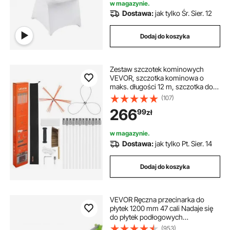
w magazynie.
Dostawa:
jak tylko Śr. Sier. 12
Dodaj do koszyka
Zestaw szczotek kominowych
VEVOR, szczotka kominowa o
maks. długości 12 m, szczotka do
rur kominowych z dwiema
(107)
głowicami, narzędzie do
266
99
zł
czyszczenia kominów
kwadratowych i prostokątnych
w magazynie.
Dostawa:
jak tylko Pt. Sier. 14
Dodaj do koszyka
VEVOR Ręczna przecinarka do
płytek 1200 mm 47 cali Nadaje się
do płytek podłogowych
porcelanowych i ceramicznych 47
(953)