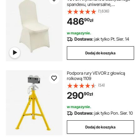
vevor 250
spandexu, uniwersalne,
zdejmowane i nadające się do
(1,636)
prania, na wesela, imprezy,
486
90
zł
uroczystości, do jadalni
(opakowanie 100 sztuk, beżowe)
w magazynie.
Dostawa:
jak tylko Pt. Sier. 14
Dodaj do koszyka
Podpora rury VEVOR z głowicą
rolkową 1109
(54)
290
90
zł
w magazynie.
Dostawa:
jak tylko Pon. Sier. 10
Dodaj do koszyka