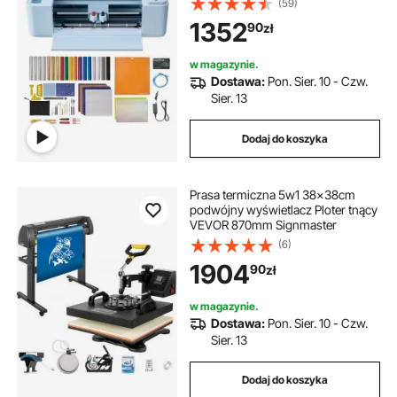
(59)
kompatybilny z systemami
1352
90
zł
Mac/Windows/Android/iOS, do
rękodzieła, kartek i dekoracji wnętrz
w magazynie.
Dostawa:
Pon. Sier. 10 - Czw.
Sier. 13
Dodaj do koszyka
Prasa termiczna 5w1 38x38cm
podwójny wyświetlacz Ploter tnący
VEVOR 870mm Signmaster
(6)
1904
90
zł
w magazynie.
Dostawa:
Pon. Sier. 10 - Czw.
Sier. 13
Dodaj do koszyka