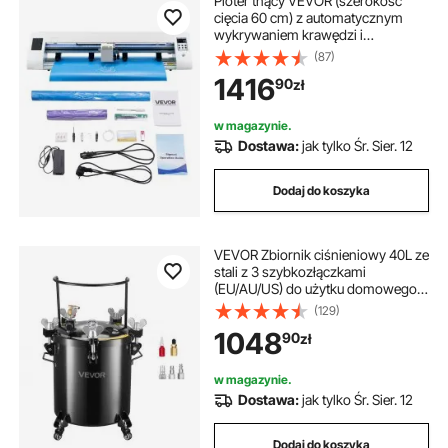
Ploter tnący VEVOR (szerokość
cięcia 60 cm) z automatycznym
wykrywaniem krawędzi i
oprogramowaniem do
(87)
projektowania oraz 2 typami ostrzy
1416
90
zł
i materiałami, kompatybilny z
formatami SVG/EPS/PLT, do
niestandardowych projektów DIY
w magazynie.
Dostawa:
jak tylko Śr. Sier. 12
Dodaj do koszyka
VEVOR Zbiornik ciśnieniowy 40L ze
stali z 3 szybkozłączkami
(EU/AU/US) do użytku domowego,
projektów DIY i twórczości
(129)
artystycznej z 4 kółkami
1048
90
zł
w magazynie.
Dostawa:
jak tylko Śr. Sier. 12
Dodaj do koszyka