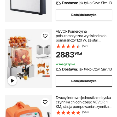
Dostawa:
jak tylko Czw. Sier. 13
Dodaj do koszyka
VEVOR Komercyjna
półautomatyczna wyciskarka do
pomarańczy 120 W, ze stali
nierdzewnej, wyciskająca do 20
(52)
pomarańczy na minutę, z kranem i
2883
90
zł
pokrywą z poliwęglanu.
Komercyjna elektryczna wyciskarka
do cytrusów.
w magazynie.
Dostawa:
jak tylko Czw. Sier. 13
Dodaj do koszyka
Dwucylindrowa jednostka odzysku
czynnika chłodniczego VEVOR, 1
KM, stacja pompowania czynnika
chłodniczego 220–240 V, 7,7
(514)
funta/min