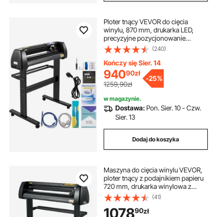
Ploter tnący VEVOR do cięcia
winylu, 870 mm, drukarka LED,
precyzyjne pozycjonowanie
ręczne, obsługa oprogramowania
(240)
dla systemów MAC i Windows,
regulowana siła i prędkość
Kończy się Sier. 14
940
90
zł
-
25%
1259,90zł
w magazynie.
Dostawa:
Pon. Sier. 10 - Czw.
Sier. 13
Dodaj do koszyka
Maszyna do cięcia winylu VEVOR,
ploter tnący z podajnikiem papieru
720 mm, drukarka winylowa z
regulowaną siłą nacisku i
(41)
prędkością, wyświetlacz LCD,
1078
90
zł
zestaw do produkcji szyldów