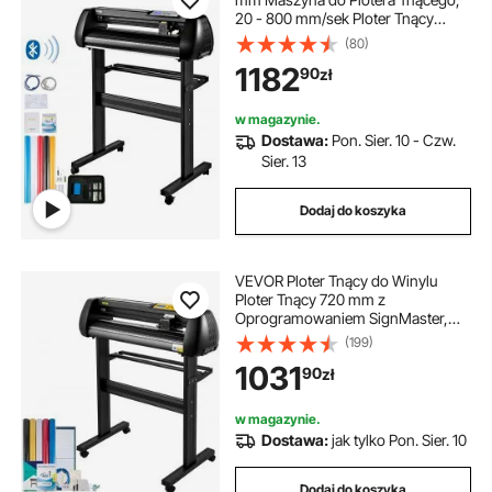
20 - 800 mm/sek Ploter Tnący
Winyl, 3 Ostrza Ploter Tnący,
(80)
Maszyna do Plotera z SignMaster,
1182
90
zł
Folia Ploter Cutter na Znaki
Dekoracje
w magazynie.
Dostawa:
Pon. Sier. 10 - Czw.
Sier. 13
Dodaj do koszyka
VEVOR Ploter Tnący do Winylu
Ploter Tnący 720 mm z
Oprogramowaniem SignMaster,
Precyzyjna Maszyna do Cięcia
(199)
Winylu Panel Cyfrowy LED Interfejs
1031
90
zł
USB i COM Pięć Rolek do Kreślenia
Cięcia
w magazynie.
Dostawa:
jak tylko Pon. Sier. 10
Dodaj do koszyka