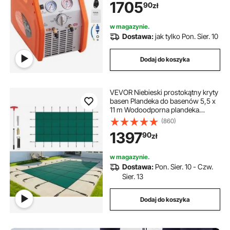
1705
90
zł
w magazynie.
Dostawa:
jak tylko Pon. Sier. 10
Dodaj do koszyka
VEVOR Niebieski prostokątny kryty
basen Plandeka do basenów 5,5 x
11 m Wodoodporna plandeka
basenowa
(860)
1397
90
zł
w magazynie.
Dostawa:
Pon. Sier. 10 - Czw.
Sier. 13
Dodaj do koszyka