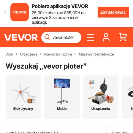
Pobierz aplikację VEVOR
Zainstalować
25
,00
zł
rabatu od
835
,00
zł
na
pierwsze 3 zamówienia w
aplikacji.
Dom
Urządzenia
Rzemiosło i szycie
Maszyny rzemieślnicze
Wyszukaj „
vevor ploter
”
Elektryczny
Meble
Urządzenia
N