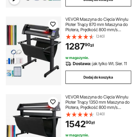
VEVOR Maszyna do Cięcia Winylu
Ploter Tnący 870 mm Maszyna do
Plotera, Prędkość 800 mm/s
Profesjonalna Drukarka Ploterów
(240)
Oprogramowanie z Stojak
1287
90
zł
Podłogowy Signmaster do
Wycinania Ploterów Winylowych
w magazynie.
Dostawa:
jak tylko Wt. Sier. 11
Dodaj do koszyka
VEVOR Maszyna do Cięcia Winylu
Ploter Tnący 1350 mm Maszyna do
Plotera, Prędkość 800 mm/s
Profesjonalna Drukarka Ploterów
(240)
Oprogramowanie z Stojak
1542
90
zł
Podłogowy Signmaster do
Wycinania Ploterów Winylowych
w magazynie.