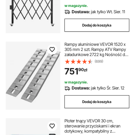
w magazynie.
Dostawa:
jak tylko Wt. Sier. 11
Dodaj do koszyka
Rampy aluminiowe VEVOR 1520 x
305 mm 2 szt. Rampy ATV Rampy
załadunkowe 2722 kg Nośność do
406 mm Wysokość załadunku
(699)
751
90
zł
w magazynie.
Dostawa:
jak tylko Śr. Sier. 12
Dodaj do koszyka
Ploter tnący VEVOR 30 cm,
sterowanie przyciskami i ekran
dotykowy, kompatybilny z