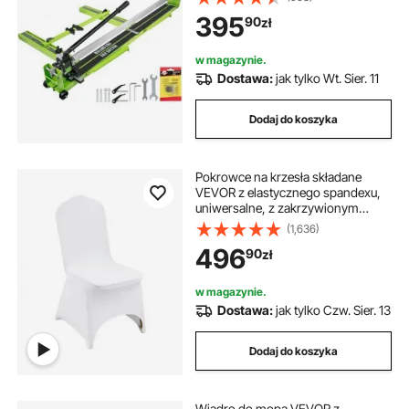
cali
395
90
zł
w magazynie.
Dostawa:
jak tylko Wt. Sier. 11
Dodaj do koszyka
Pokrowce na krzesła składane
VEVOR z elastycznego spandexu,
uniwersalne, z zakrzywionym
przodem, zdejmowane i nadające
(1,636)
się do prania, na wesela, święta,
496
90
zł
imprezy, do jadalni (opakowanie
100 sztuk, białe)
w magazynie.
Dostawa:
jak tylko Czw. Sier. 13
Dodaj do koszyka
Wiadro do mopa VEVOR z