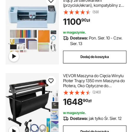
tnący ze sterowaniem
(przycisk/ekran), kompatybilny z
systemami
(59)
Mac/Windows/Android/iOS, ploter
1100
90
zł
tnący do rękodzieła, kartek i
dekoracji wnętrz
w magazynie.
Dostawa:
Pon. Sier. 10 - Czw.
Sier. 13
Dodaj do koszyka
VEVOR Maszyna do Cięcia Winylu
Ploter Tnący 1350 mm Maszyna do
Plotera, Oko Optyczne do
Prowadzenia Laserowego
(240)
Profesjonalna Drukarka Ploterów z
1648
90
zł
Oprogramowanie Signcut do
Wycinania Ploterów Winylowych
w magazynie.
Dostawa:
jak tylko Śr. Sier. 12
Dodaj do koszyka