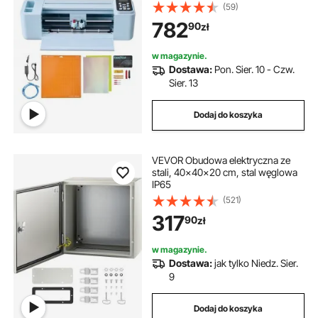
systemami
(59)
Mac/Windows/Android/iOS, ploter
782
90
zł
tnący do rękodzieła, kartek i
dekoracji wnętrz
w magazynie.
Dostawa:
Pon. Sier. 10 - Czw.
Sier. 13
Dodaj do koszyka
VEVOR Obudowa elektryczna ze
stali, 40x40x20 cm, stal węglowa
IP65
(521)
317
90
zł
w magazynie.
Dostawa:
jak tylko Niedz. Sier.
9
Dodaj do koszyka