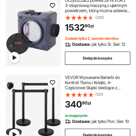
Oczyszczacz powietrza VEVOR z
3-stopniową maszyną z ujemnym
powietrzem, którą można ustawiać
jeden na drugim, o wydajności 800
(280)
CFM
1532
90
zł
Zostało tylko 2, zamów wkrótce
Dostawa:
jak tylko Śr. Sier. 12
Dodaj do koszyka
VEVOR Wysuwane Barierki do
Kontroli Tłumu i Kolejki, 4-
Częściowe Słupki śledzące z
Czarną Wstążką do Dzielenia Wron
(120)
na Banki, Lotniska, Stadiony, Lokale
340
90
zł
Rozrywkowe i Inne Miejsca
w magazynie.
Dostawa:
jak tylko Pon. Sier. 10
Dodaj do koszyka