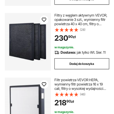
Filtry z węglem aktywnym VEVOR,
opakowanie 3 szt., wymienny filtr
powietrza 40 x 40 cm, filtry o
wysokiej wydajności poziomu 2,
(28)
kompatybilne z BlueDri i
230
90
zł
oczyszczaczem powietrza VEVOR,
sprzęt do usuwania szkód
wyrządzonych przez wodę
w magazynie.
Dostawa:
jak tylko Wt. Sier. 11
Dodaj do koszyka
Filtr powietrza VEVOR HEPA,
wymienny filtr powietrza 16 x 19
cali, filtry o wysokiej wydajności
poziomu 3, kompatybilny z
(46)
oczyszczaczami powietrza BlueDri i
218
90
zł
VEVOR, oczyszczaczami
powietrza, sprzętem do usuwania
szkód spowodowanych wodą
w magazynie.