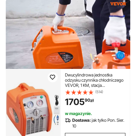
Dwucylindrowa jednostka
odzysku czynnika chłodniczego
VEVOR, 1 KM, stacja
pompowania czynnika
(514)
chłodniczego 220–240 V, 7,7
1705
90
zł
funta/min
w magazynie.
Dostawa:
jak tylko Pon. Sier.
10