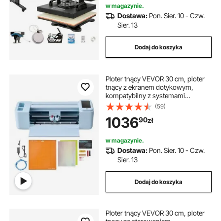
w magazynie.
Dostawa:
Pon. Sier. 10 - Czw.
Sier. 13
Dodaj do koszyka
Ploter tnący VEVOR 30 cm, ploter
tnący z ekranem dotykowym,
kompatybilny z systemami
Mac/Windows/Android/iOS, ploter
(59)
tnący do rękodzieła, kartek i
1036
90
zł
dekoracji wnętrz
w magazynie.
Dostawa:
Pon. Sier. 10 - Czw.
Sier. 13
Dodaj do koszyka
Ploter tnący VEVOR 30 cm, ploter