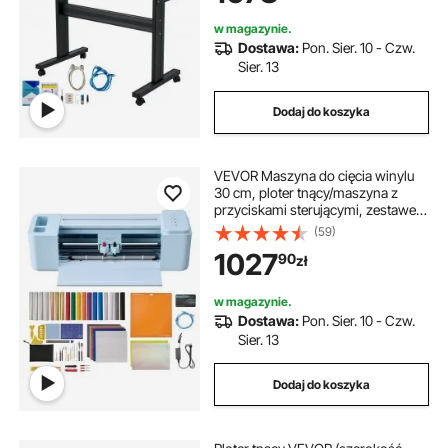
kompatybilny z systemem
Windows
w magazynie.
Dostawa:
Pon. Sier. 10 - Czw.
Sier. 13
Dodaj do koszyka
VEVOR Maszyna do cięcia winylu
30 cm, ploter tnący/maszyna z
przyciskami sterującymi, zestawem
materiałów i narzędzi,
(59)
kompatybilny z systemami
1027
90
zł
Mac/Windows/Android/iOS, do
rękodzieła, kartek i dekoracji wnętrz
w magazynie.
Dostawa:
Pon. Sier. 10 - Czw.
Sier. 13
Dodaj do koszyka