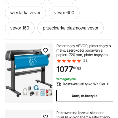
wiertarka vevor
vevor 600
vevor 160
przecinarka plazmowa vevor
agregat vevor
vevor air jack
Ploter tnący VEVOR, ploter tnący o
maks. szerokości podawania
papieru 720 mm, ploter tnący do
młot pneumatyczny vevor
winylu, ploter do folii, ploter tnący
(68)
do winylu, dokładność cięcia 0,01
1077
90
zł
mm, ploter hobbystyczny, 3 ostrza
w tym.
komora próżniowa vevor
w magazynie.
Dostawa:
jak tylko Wt. Sier. 11
tokarka do metalu vevor
vevor 400
Dodaj do koszyka
vevor piec
vevor rotisserie grill
Pokrowce na krzesła składane
VEVOR wykonane z elastycznego