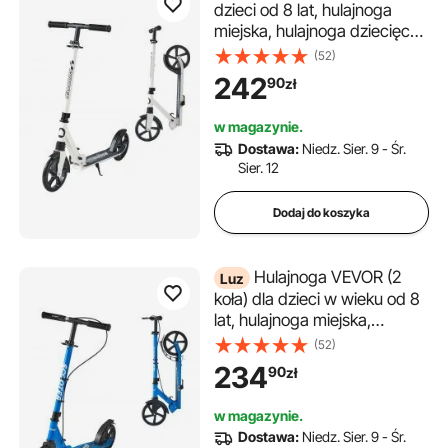
dzieci od 8 lat, hulajnoga
miejska, hulajnoga dziecięca,
hulajnoga uliczna z
(52)
regulowaną wysokością
242
90
zł
kierownicy i antypoślizgową
platformą, składana
w magazynie.
hulajnoga do 100 kg, czarno-
Dostawa:
Niedz. Sier. 9 - Śr.
biała
Sier. 12
Dodaj do koszyka
Hulajnoga VEVOR (2
Luz
koła) dla dzieci w wieku od 8
lat, hulajnoga miejska,
hulajnoga dziecięca,
(52)
hulajnoga uliczna z
234
90
zł
regulowaną wysokością
kierownicy, antypoślizgową
w magazynie.
platformą i hamulcem
Dostawa:
Niedz. Sier. 9 - Śr.
ręcznym, składana hulajnoga