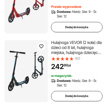
platformą, składana
Prawie wyprzedane
hulajnoga do 100 kg, czarno-
Dostawa:
Niedz. Sier. 9 - Śr.
czerwona
Sier. 12
Dodaj do koszyka
Hulajnoga VEVOR (2 koła) dla
dzieci od 8 lat, hulajnoga
miejska, hulajnoga dziecięca,
hulajnoga uliczna z
(52)
regulowaną wysokością
242
90
zł
kierownicy i antypoślizgową
platformą, składana
w magazynie.
hulajnoga do 100 kg, czarno-
Dostawa:
Niedz. Sier. 9 - Śr.
niebieska
Sier. 12
Dodaj do koszyka