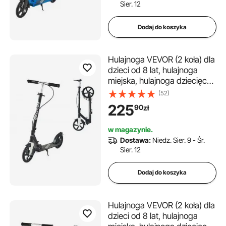
Sier. 12
do 100 kg, czarno-niebieska
Dodaj do koszyka
Hulajnoga VEVOR (2 koła) dla
dzieci od 8 lat, hulajnoga
miejska, hulajnoga dziecięca,
hulajnoga uliczna z
(52)
regulowaną wysokością
225
90
zł
kierownicy, antypoślizgową
platformą i hamulcem
w magazynie.
ręcznym, hulajnoga do 100
Dostawa:
Niedz. Sier. 9 - Śr.
kg, czarno-srebrna
Sier. 12
Dodaj do koszyka
Hulajnoga VEVOR (2 koła) dla
dzieci od 8 lat, hulajnoga