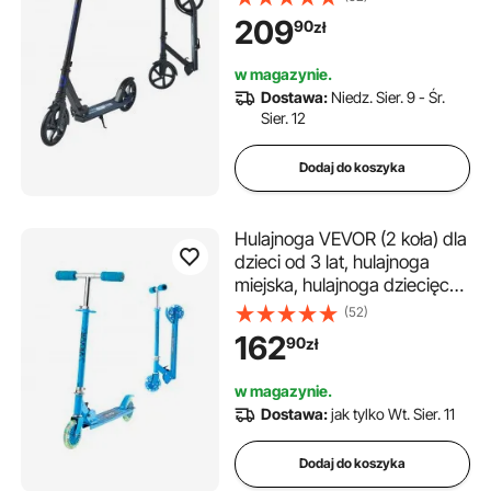
regulowaną wysokością
209
90
zł
kierownicy i antypoślizgową
platformą, składana
w magazynie.
hulajnoga do 100 kg, czarno-
Dostawa:
Niedz. Sier. 9 - Śr.
fioletowa
Sier. 12
Dodaj do koszyka
Hulajnoga VEVOR (2 koła) dla
dzieci od 3 lat, hulajnoga
miejska, hulajnoga dziecięca
ze świecącymi kołami,
(52)
regulowaną wysokością
162
90
zł
kierownicy, antypoślizgową
platformą i składaną ramą,
w magazynie.
hulajnoga do 50 kg, kolor
Dostawa:
jak tylko Wt. Sier. 11
niebieski
Dodaj do koszyka