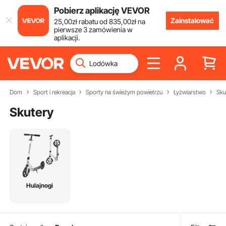
Pobierz aplikację VEVOR
Zainstalować
25
,00
zł
rabatu od
835
,00
zł
na
pierwsze 3 zamówienia w
aplikacji.
Dom
Sport i rekreacja
Sporty na świeżym powietrzu
Łyżwiarstwo
Sku
Skutery
Hulajnogi