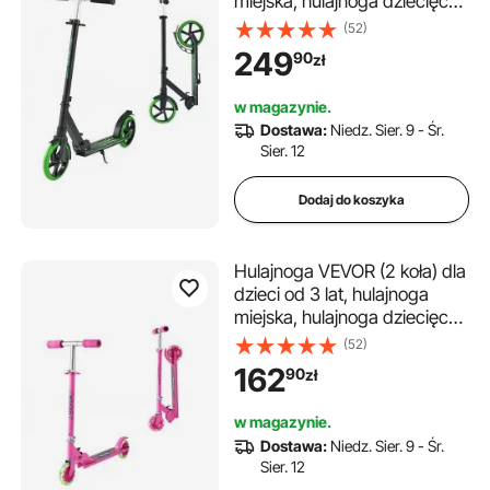
miejska, hulajnoga dziecięca,
hulajnoga uliczna z
(52)
regulowaną wysokością
249
90
zł
kierownicy i antypoślizgową
platformą, składana
w magazynie.
hulajnoga do 100 kg, czarno-
Dostawa:
Niedz. Sier. 9 - Śr.
zielona
Sier. 12
Dodaj do koszyka
Hulajnoga VEVOR (2 koła) dla
dzieci od 3 lat, hulajnoga
miejska, hulajnoga dziecięca
ze świecącymi kołami,
(52)
regulowaną wysokością
162
90
zł
kierownicy, antypoślizgową
platformą i składaną ramą,
w magazynie.
hulajnoga do 50 kg, różowa
Dostawa:
Niedz. Sier. 9 - Śr.
Sier. 12