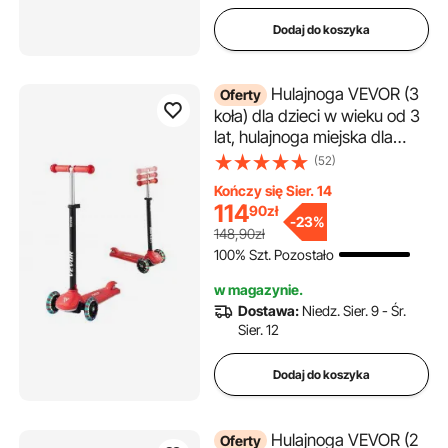
Dodaj do koszyka
Hulajnoga VEVOR (3
Oferty
koła) dla dzieci w wieku od 3
lat, hulajnoga miejska dla
dzieci ze świecącymi kołami,
(52)
regulowaną wysokością
Kończy się Sier. 14
kierownicy, antypoślizgową
114
90
zł
platformą i lekką aluminiową
-
23%
148,90zł
ramą, hulajnoga dla dzieci do
100% Szt. Pozostało
75 kg, czerwona
w magazynie.
Dostawa:
Niedz. Sier. 9 - Śr.
Sier. 12
Dodaj do koszyka
Hulajnoga VEVOR (2
Oferty