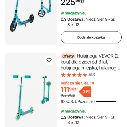
225
99
zł
kierownicy i antypoślizgową
platformą, składana
w magazynie.
hulajnoga do 100 kg, czarno-
Dostawa:
Niedz. Sier. 9 - Śr.
niebieska
Sier. 12
Dodaj do koszyka
Hulajnoga VEVOR (2
Oferty
koła) dla dzieci od 3 lat,
hulajnoga miejska, hulajnoga
dziecięca ze świecącymi
(52)
kołami, regulowaną
Kończy się Sier. 14
wysokością kierownicy,
111
90
zł
antypoślizgową platformą i
-
31%
162,90zł
składaną ramą, hulajnoga do
100% Szt. Pozostało
50 kg, kolor zielony
w magazynie.
Dostawa:
Niedz. Sier. 9 - Śr.
Sier. 12