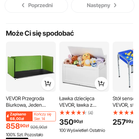
Poprzedni
Następny
Może Ci się spodobać
VEVOR Przegroda
Ławka dziecięca
Stół sensor
Biurkowa, Jeden
VEVOR, ławka z
VEVOR, stół
152x61 cm + Dwa
miejscem do
aktywności 
(4)
Zapisano
Kończy się
61x61 cm Panele,
przechowywania,
stanowiskam
68,00zł
Sier. 14
350
257
90
99
zł
zł
Grubość 20mm Panel
skrzynia na zabawki
wyjmowany
858
90
zł
926
,90
zł
100 Wyświetleń Ostatnio
Prywatności Biurka,
dla dzieci, schowek na
pojemnikami
100% Szt. Pozostało
Pochłaniający Dźwięk
zabawki, skrzynia na
antypośliz