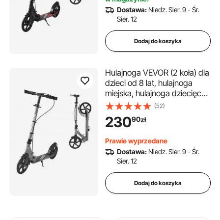
ręcznym, składana hulajnoga
Dostawa:
Niedz. Sier. 9 - Śr.
do 100 kg, czarna
Sier. 12
Dodaj do koszyka
Hulajnoga VEVOR (2 koła) dla
dzieci od 8 lat, hulajnoga
miejska, hulajnoga dziecięca,
hulajnoga uliczna z
(52)
regulowaną wysokością
230
90
zł
kierownicy, antypoślizgową
platformą i hamulcem
Prawie wyprzedane
ręcznym, składana hulajnoga
Dostawa:
Niedz. Sier. 9 - Śr.
do 100 kg, szara
Sier. 12
Dodaj do koszyka