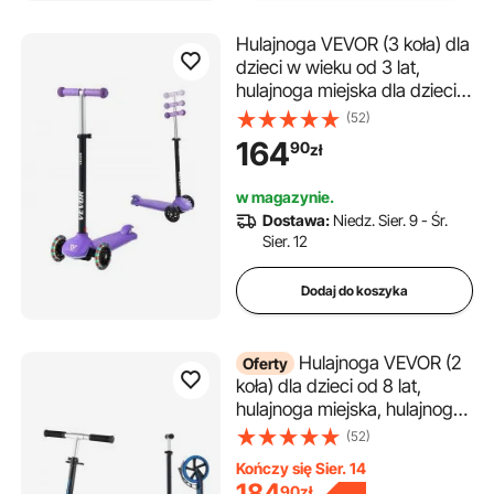
Hulajnoga VEVOR (3 koła) dla
dzieci w wieku od 3 lat,
hulajnoga miejska dla dzieci
ze świecącymi kołami,
(52)
regulowaną wysokością
164
90
zł
kierownicy, antypoślizgową
platformą i lekką aluminiową
w magazynie.
ramą, hulajnoga dla dzieci do
Dostawa:
Niedz. Sier. 9 - Śr.
75 kg, fioletowa
Sier. 12
Dodaj do koszyka
Hulajnoga VEVOR (2
Oferty
koła) dla dzieci od 8 lat,
hulajnoga miejska, hulajnoga
dziecięca, hulajnoga uliczna z
(52)
regulowaną wysokością
Kończy się Sier. 14
kierownicy, antypoślizgową
184
90
zł