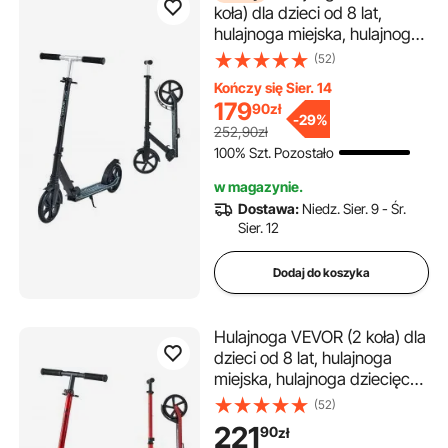
koła) dla dzieci od 8 lat,
hulajnoga miejska, hulajnoga
dziecięca, hulajnoga uliczna z
(52)
regulowaną wysokością
Kończy się Sier. 14
kierownicy, antypoślizgową
179
90
zł
platformą i składaną ramą,
-
29%
252,90zł
hulajnoga do 100 kg, czarna
100% Szt. Pozostało
w magazynie.
Dostawa:
Niedz. Sier. 9 - Śr.
Sier. 12
Dodaj do koszyka
Hulajnoga VEVOR (2 koła) dla
dzieci od 8 lat, hulajnoga
miejska, hulajnoga dziecięca,
hulajnoga uliczna z
(52)
regulowaną wysokością
221
90
zł
kierownicy i antypoślizgową