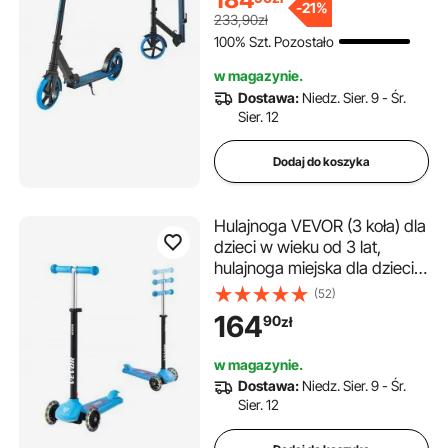
platformą i składaną ramą,
-
21%
233,90zł
hulajnoga do 100 kg,
100% Szt. Pozostało
niebieska
w magazynie.
Dostawa:
Niedz. Sier. 9 - Śr.
Sier. 12
Dodaj do koszyka
Hulajnoga VEVOR (3 koła) dla
dzieci w wieku od 3 lat,
hulajnoga miejska dla dzieci
ze świecącymi kołami,
(52)
regulowaną wysokością
164
90
zł
kierownicy, antypoślizgową
platformą i lekką aluminiową
w magazynie.
ramą, hulajnoga dla dzieci do
Dostawa:
Niedz. Sier. 9 - Śr.
75 kg, niebieska
Sier. 12