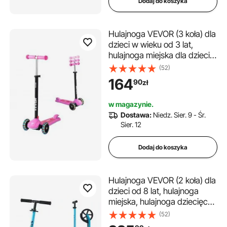
Dodaj do koszyka
Hulajnoga VEVOR (3 koła) dla
dzieci w wieku od 3 lat,
hulajnoga miejska dla dzieci
ze świecącymi kołami,
(52)
regulowaną wysokością
164
90
zł
kierownicy, antypoślizgową
platformą i lekką aluminiową
w magazynie.
ramą, hulajnoga dla dzieci do
Dostawa:
Niedz. Sier. 9 - Śr.
75 kg, różowa
Sier. 12
Dodaj do koszyka
Hulajnoga VEVOR (2 koła) dla
dzieci od 8 lat, hulajnoga
miejska, hulajnoga dziecięca,
hulajnoga uliczna z
(52)
regulowaną wysokością