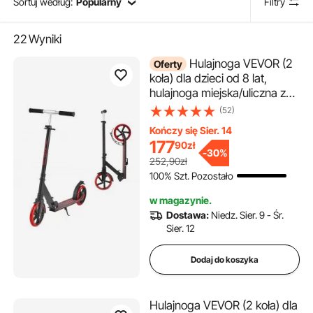
Sortuj według:
Popularny
Filtry
22
Wyniki
Hulajnoga VEVOR (2
Oferty
koła) dla dzieci od 8 lat,
hulajnoga miejska/uliczna z
regulowaną wysokością
(52)
kierownicy, antypoślizgową
Kończy się Sier. 14
platformą i lekką ramą,
177
90
zł
składana hulajnoga do 100
-
30%
252,90zł
kg, czarno-czerwona
100% Szt. Pozostało
w magazynie.
Dostawa:
Niedz. Sier. 9 - Śr.
Sier. 12
Dodaj do koszyka
Hulajnoga VEVOR (2 koła) dla