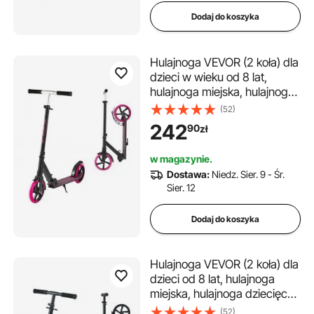
Dodaj do koszyka
Hulajnoga VEVOR (2 koła) dla
dzieci w wieku od 8 lat,
hulajnoga miejska, hulajnoga
dziecięca, hulajnoga uliczna z
(52)
regulowaną wysokością
242
90
zł
kierownicy, antypoślizgową
platformą i lekką ramą,
w magazynie.
składana hulajnoga do 100
Dostawa:
Niedz. Sier. 9 - Śr.
kg, różowa
Sier. 12
Dodaj do koszyka
Hulajnoga VEVOR (2 koła) dla
dzieci od 8 lat, hulajnoga
miejska, hulajnoga dziecięca,
hulajnoga uliczna z
(52)