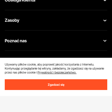
Obsługa Klienta
Skontaktuj się z nami
Zasoby
Zwroty i wymiany
Program członkowski
Moje zamówienia
Poznać nas
Program członkowski Pro
Ceny wysyłki i zasady
O VEVOR
Program dla influencerów
Moje Konto
Pobierz aplikację VEVOR
Zasady i warunki
Używamy plików cookie, aby poprawić jakość korzystania z Internetu.
Metody płatności
Kontynuując przeglądanie tej witryny, zakładamy, że zgadzasz się na używanie
przez nas plików cookie i
Prywatność i bezpieczeństwo.
Polityka prywatności
Pomoc i często zadawane pytania
Warunki programu członkowskiego Pro Member
Zgadzać się
Dzielić się z