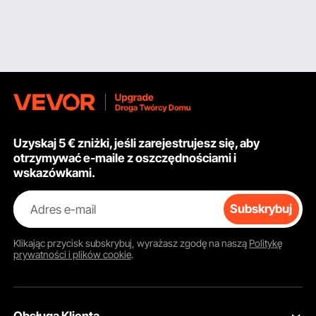
Uzyskaj 5 € zniżki, jeśli zarejestrujesz się, aby
otrzymywać e-maile z oszczędnościami i
wskazówkami.
Adres e-mail
Subskrybuj
Klikając przycisk
subskrybuj
, wyrażasz zgodę na naszą
Politykę
prywatności i plików cookie
.