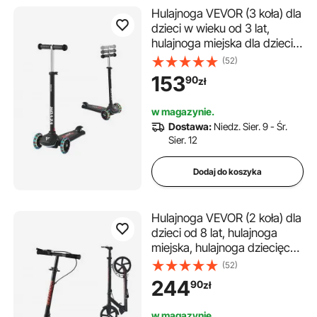
Hulajnoga VEVOR (3 koła) dla
dzieci w wieku od 3 lat,
hulajnoga miejska dla dzieci
ze świecącymi kołami,
(52)
regulowaną wysokością
153
90
zł
kierownicy, antypoślizgową
platformą i lekką aluminiową
w magazynie.
ramą, hulajnoga dla dzieci do
Dostawa:
Niedz. Sier. 9 - Śr.
75 kg, czarna
Sier. 12
Dodaj do koszyka
Hulajnoga VEVOR (2 koła) dla
dzieci od 8 lat, hulajnoga
miejska, hulajnoga dziecięca,
hulajnoga uliczna z
(52)
regulowaną wysokością
244
90
zł
kierownicy, antypoślizgową
platformą i hamulcem
w magazynie.