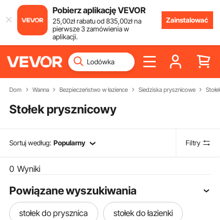
Pobierz aplikację VEVOR
Zainstalować
25
,00
zł
rabatu od
835
,00
zł
na
pierwsze 3 zamówienia w
aplikacji.
Dom
Wanna
Bezpieczeństwo w łazience
Siedziska prysznicowe
Stołe
Stołek prysznicowy
Sortuj według:
Popularny
Filtry
0
Wyniki
Powiązane wyszukiwania
stołek do prysznica
stołek do łazienki