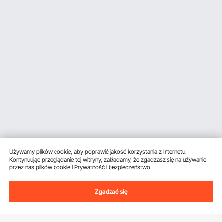
Używamy plików cookie, aby poprawić jakość korzystania z Internetu.
Kontynuując przeglądanie tej witryny, zakładamy, że zgadzasz się na używanie
przez nas plików cookie i
Prywatność i bezpieczeństwo.
Zgadzać się
Uzyskaj 5 € zniżki, jeśli zarejestrujesz się, aby
otrzymywać e-maile z oszczędnościami i