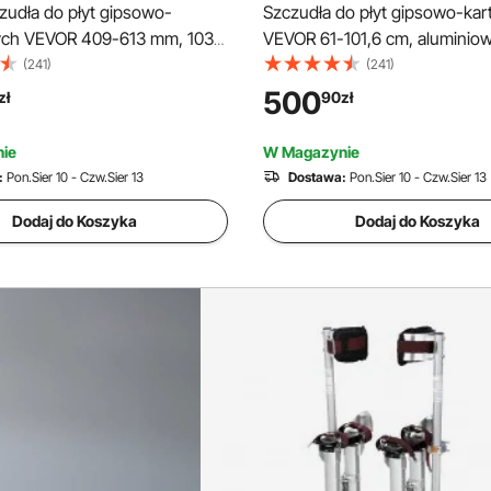
zudła do płyt gipsowo-
Szczudła do płyt gipsowo-ka
ych VEVOR 409-613 mm, 103
VEVOR 61-101,6 cm, aluminiow
ymałe, z podwójnymi
regulacją wysokości, do konst
(241)
(241)
i, antypoślizgowymi
sufitów, udźwig 103 kg, szczu
500
zł
90
zł
mi i pasem napinającym,
malarskie, rozmiar stopy 27-2
e aluminiowe szczudła do płyt
malowania, dekoracji wnętrz, 
ie
W Magazynie
artonowych, do budowy
drzew, prac elektrycznych
:
Pon.Sier 10 - Czw.Sier 13
Dostawa:
Pon.Sier 10 - Czw.Sier 13
a place budowy, srebrne
Dodaj do Koszyka
Dodaj do Koszyka