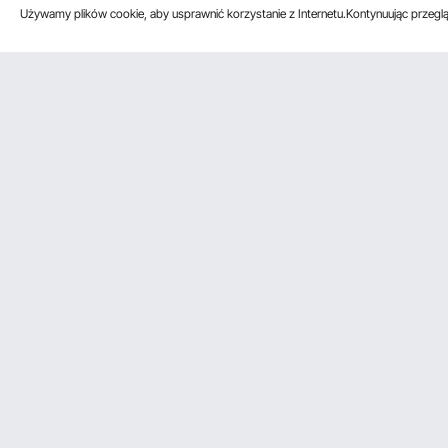
Używamy plików cookie, aby usprawnić korzystanie z Internetu.Kontynuując przegląd
Obsługa klienta
Zasoby
Skontaktuj się z nami
Program czł
Zwroty i wymiany
Program czł
Moje zamówienia
Program dla 
Moje Konto
Ceny wysyłki i zasady
Metody płatności
Pomoc i często zadawane pytania
Akceptujemy