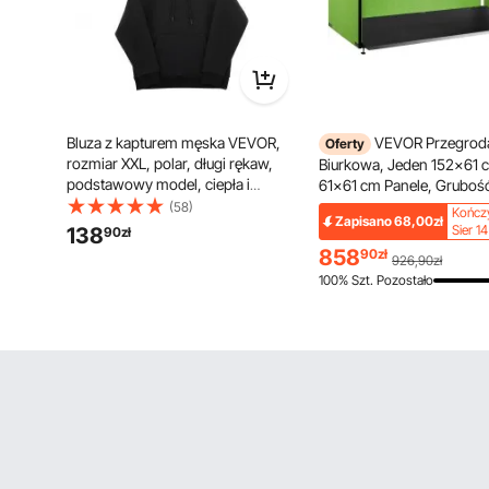
Bluza z kapturem męska VEVOR,
VEVOR Przegrod
Oferty
rozmiar XXL, polar, długi rękaw,
Biurkowa, Jeden 152x61 
podstawowy model, ciepła i
61x61 cm Panele, Grubo
przyjazna dla skóry, praktyczna i
Panel Prywatności Biurka,
(58)
Kończy
Zapisano
68,00zł
modna, bluza z dużą kieszenią na
Pochłaniający Dźwięk Pan
Sier 14
138
90
zł
jesień i zimę, kolor czarny
Prywatności Akustycznej,
858
90
zł
926,90zł
do Sali Biurowej w Bibliot
100% Szt. Pozostało
Zielony