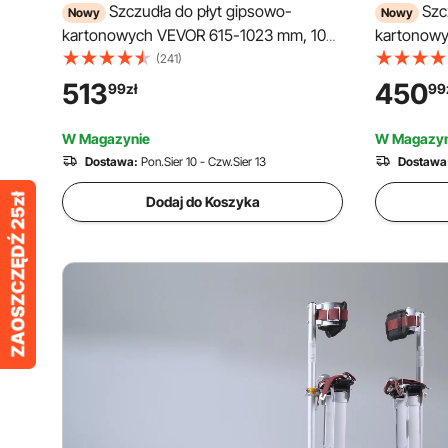
Szczudła do płyt gipsowo-
Szc
Nowy
Nowy
kartonowych VEVOR 615-1023 mm, 103
kartonow
kg, wytrzymałe, z podwójnymi
kg, wytrz
(241)
sprężynami, antypoślizgowymi
sprężynam
513
450
99
zł
99
podstawkami i pasem napinającym,
podstawka
regulowane aluminiowe szczudła do płyt
regulowan
W Magazynie
W Magazyn
gipsowo-kartonowych, konstrukcji
gipsowo-k
Dostawa:
Pon.Sier 10 - Czw.Sier 13
Dostawa
sufitów, placów budowy, niebieskie
sufitów, n
Dodaj do Koszyka