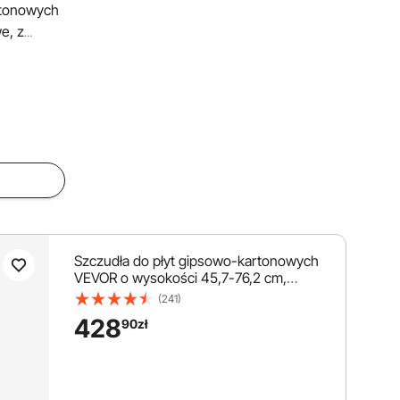
rtonowych
e, z
rukcji
dła
9 cm, do
przycinania
Szczudła do płyt gipsowo-kartonowych
VEVOR o wysokości 45,7-76,2 cm,
aluminiowe, z regulacją wysokości, do
(241)
konstrukcji sufitów, udźwig 103 kg,
428
90
zł
szczudła malarskie o długości stopy 27-
29 cm, do malowania, dekoracji wnętrz,
przycinania drzew, prac elektrycznych