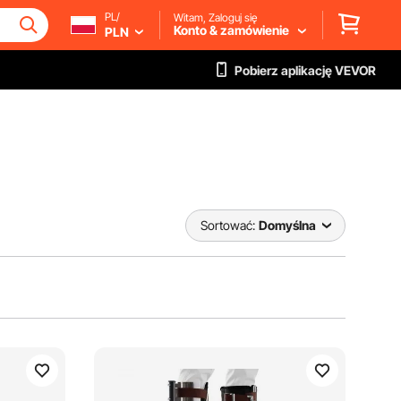
PL/
Witam, Zaloguj się
Konto & zamówienie
PLN
Pobierz aplikację VEVOR
Sortować:
Domyślna