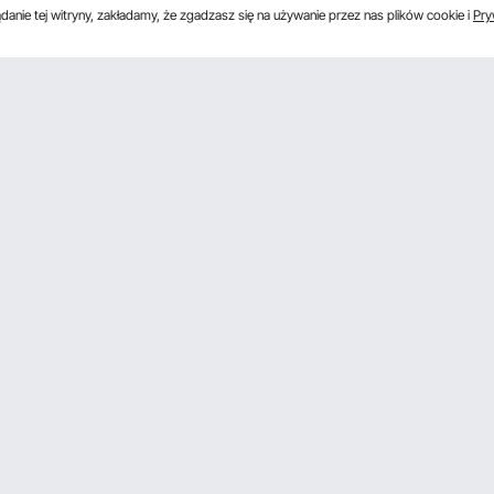
anie tej witryny, zakładamy, że zgadzasz się na używanie przez nas plików cookie i
Pry
Poznać nas
onkowski
O VEVOR
onkowski Pro
Zasady i warunki
influencerów
Polityka prywatności
Warunki programu członkowskiego
Member