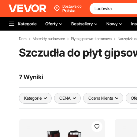
Dostawa do
Polska
Kategorie
Oferty
Bestsellery
Nowy
Ins
Dom
Materiały budowlane
Płyta gipsowo-kartonowa
Szczudła do płyt gips
7 Wyniki
Kategorie
CENA
Ocena klienta
Ofe