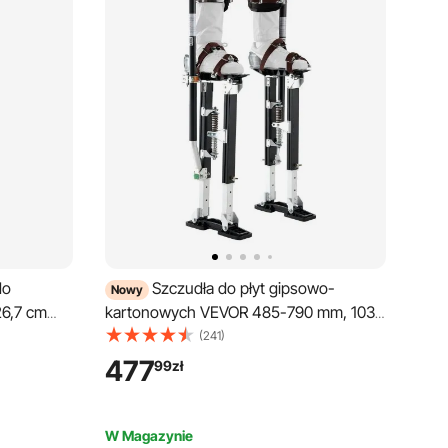
do
Szczudła do płyt gipsowo-
Nowy
26,7 cm
kartonowych VEVOR 485-790 mm, 103
dła
kg, wytrzymałe, z podwójnymi
(241)
tonowych
sprężynami, antypoślizgowymi
477
99
zł
skie 27-
podstawkami i pasem napinającym,
malarskich
regulowane aluminiowe szczudła do płyt
drzew
gipsowo-kartonowych, konstrukcji
W Magazynie