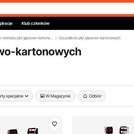
piracje
Klub członków
Narzędzia do montażu płyt gipsowo-kartonowych
Szczudła do płyt gipsowo-kartonowych
owo-kartonowych
rty specjalne
W Magazynie
Odbiór