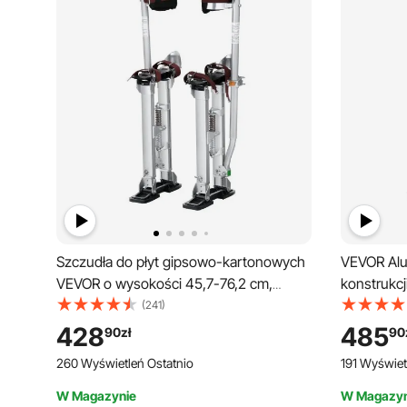
Szczudła do płyt gipsowo-kartonowych
VEVOR Alu
VEVOR o wysokości 45,7-76,2 cm,
konstrukcj
aluminiowe, z regulacją wysokości, do
Regulowan
(241)
konstrukcji sufitów, udźwig 103 kg,
gipsowo-k
428
485
90
zł
90
szczudła malarskie o długości stopy 27-
Szczudła 
260 Wyświetleń Ostatnio
191 Wyświet
29 cm, do malowania, dekoracji wnętrz,
stopy Cza
przycinania drzew, prac elektrycznych
domowe Pr
W Magazynie
W Magazyn