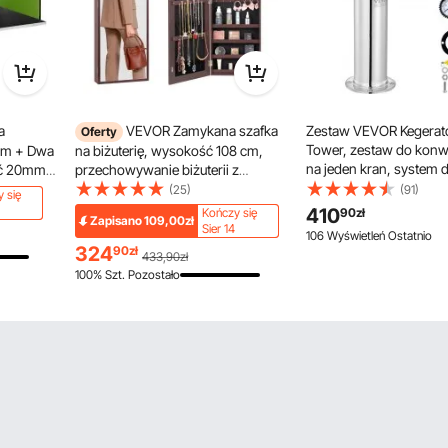
a
VEVOR Zamykana szafka
Zestaw VEVOR Kegerato
Oferty
Tower, zestaw do konwe
cm + Dwa
na biżuterię, wysokość 108 cm,
na jeden kran, system
ść 20mm
przechowywanie biżuterii z
piwa w wieży beczkowej
lustrem na całej długości, ścienny
(25)
(91)
 się
nierdzewnej z podwój
el
organizer na biżuterię z lustrem,
410
Kończy się
90
zł
Zapisano
109,00zł
manometrem W21.8 i z
 Lekka
oświetleniem wewnętrznym LED i
Sier 14
106 Wyświetleń Ostatnio
beczkowym S-System 
ece,
aksamitną wyściółką, kolor
324
90
zł
433,90zł
domowe
brązowy
100% Szt. Pozostało