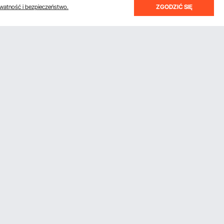
watność i bezpieczeństwo.
ZGODZIĆ SIĘ
Uzyskaj 5 € zniżki, jeśli zarejestrujesz
się, aby otrzymywać e-maile z
oszczędnościami i wskazówkami.
Subskrybuj
 Pro
Klikając przycisk
subskrybuj
, wyrażasz zgodę na naszą
Politykę prywatności i plików cookie
.
Pobierz aplikację VEVOR