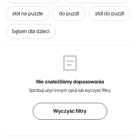
stół na puzzle
do puzzli
stół do puzzli
bęben dla dzieci
przenośna toaleta dla dorosłych
domek drewniany dzieci
Nie znaleźliśmy dopasowania
zamek dmuchany dla dzieci z dmuchawą
Spróbuj użyć innych opcji lub wyczyść filtry.
zamek do zabawy dla dzieci
Wyczyść filtry
przyczepka dla 2 dzieci
kolorowy tunel dla dzieci