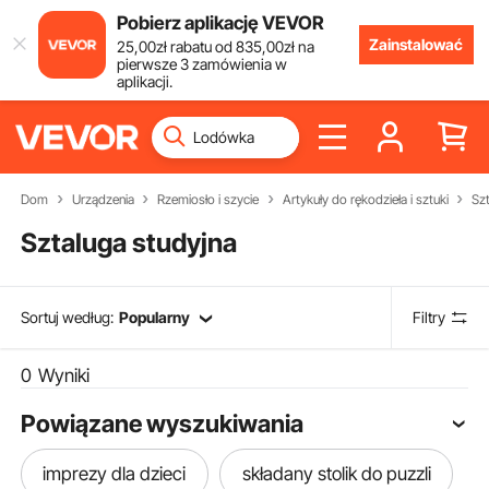
Pobierz aplikację VEVOR
Zainstalować
25
,00
zł
rabatu od
835
,00
zł
na
pierwsze 3 zamówienia w
aplikacji.
Dom
Urządzenia
Rzemiosło i szycie
Artykuły do rękodzieła i sztuki
Sz
Sztaluga studyjna
Sortuj według:
Popularny
Filtry
0
Wyniki
Powiązane wyszukiwania
imprezy dla dzieci
składany stolik do puzzli