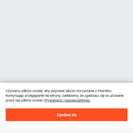
Używamy plików cookie, aby poprawić jakość korzystania z Internetu.
Kontynuując przeglądanie tej witryny, zakładamy, że zgadzasz się na używanie
przez nas plików cookie i
Prywatność i bezpieczeństwo.
Zgadzać się
Uzyskaj 5 € zniżki, jeśli zarejestrujesz się, aby
otrzymywać e-maile z oszczędnościami i