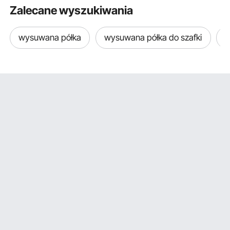
na ramię i zamkiem
pickupów, z
Zalecane wyszukiwania
błyskawicznym, torba
podnoszeni
narzędziowa dla
mm, podnoś
wysuwana półka
wysuwana półka do szafki
s
rzemieślników
samochodó
wyścigowy