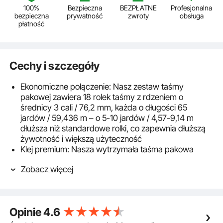
100%
Bezpieczna
BEZPŁATNE
Profesjonalna
bezpieczna
prywatność
zwroty
obsługa
płatność
Cechy i szczegóły
Ekonomiczne połączenie: Nasz zestaw taśmy
pakowej zawiera 18 rolek taśmy z rdzeniem o
średnicy 3 cali / 76,2 mm, każda o długości 65
jardów / 59,436 m – o 5-10 jardów / 4,57-9,14 m
dłuższa niż standardowe rolki, co zapewnia dłuższą
żywotność i większą użyteczność
Klej premium: Nasza wytrzymała taśma pakowa
wykorzystuje klej akrylowy na bazie wody, a nie
Zobacz więcej
rozpuszczalnikowy ani termotopliwy, i nie zawiera
formaldehydu. Natychmiastowo przylega do
kartonów, tworząc trwałe i trwałe uszczelnienie,
odporne na ekstremalne warunki, takie jak wysokie
Opinie
4.6
lub niskie temperatury, zapewniając bezpieczne
przechowywanie i wysyłkę.