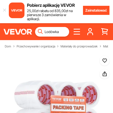
Pobierz aplikację VEVOR
Zainstalować
25
,00
zł
rabatu od
835
,00
zł
na
pierwsze 3 zamówienia w
aplikacji.
Dom
Przechowywanie i organizacja
Materiały do przeprowadzek
Materi