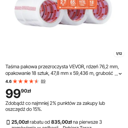
1/12
Taśma pakowa przezroczysta VEVOR, rdzeń 76,2 mm,
opakowanie 18 sztuk, 47,8 mm x 59,436 m, grubość
...
0,068 mm, wytrzymała taśma do przeprowadzek,
89
4.6
przechowywania i pakowania, wysyłki i wysyłki, biura
99
90
zł
Zdobądź co najmniej
2%
punktów za zakupy lub
oszczędź do
15%
.
25
,00
zł
rabatu od
835
,00
zł
na pierwsze 3