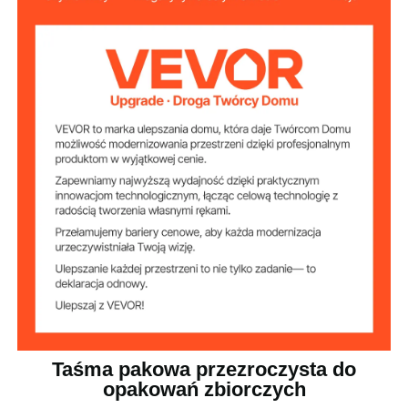
1,88 cala (47,8 mm)
Szerokość
65 jardów (59 436 m)
Długość
2,7 mil (0,068 mm)
Grubość
18 rolek taśmy klejącej
Skład zestawu
4,25 x 4,25 x 1,89 cala / 108
Wymiary produktu
(pojedynczy)
x 108 x 48 mm
Wymiary
12,99 x 8,66 x 6,1 cala / 330
opakowania
x 220 x 155 mm
produktu
8,38 funta / 3,8 kg
Waga produktu
Taśma pakowa przezroczysta do
opakowań zbiorczych