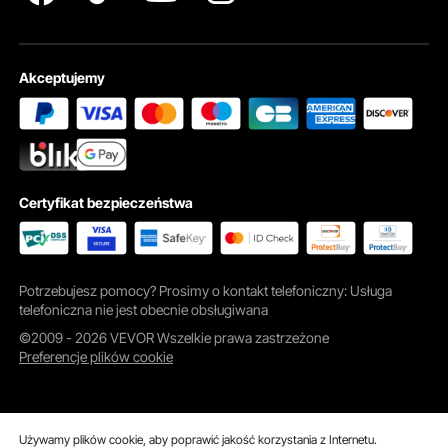
Akceptujemy
Certyfikat bezpieczeństwa
Polerka do kamienia charakteryzuje się ulepszoną konstrukcją cylindra z
wysokim uszczelnieniem i łatwą do zdjęcia pokrywą. Wyrafinowany
radełkowany uchwyt i antypoślizgowe podkładki zapewniają stabilność i
bezpieczeństwo urządzenia podczas pracy.
Potrzebujesz pomocy? Prosimy o kontakt telefoniczny: Usługa
telefoniczna nie jest obecnie obsługiwana
©2009 - 2026 VEVOR Wszelkie prawa zastrzeżone
Preferencje plików cookie
Używamy plików cookie, aby poprawić jakość korzystania z Internetu.