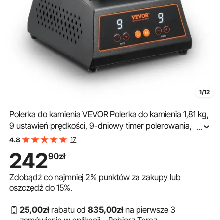
1/12
Polerka do kamienia VEVOR Polerka do kamienia 1,81 kg,
9 ustawień prędkości, 9-dniowy timer polerowania,
...
polerka do kamienia z silnikiem z napędem
17
4.8
bezpośrednim, obudowa ze stali walcowanej na zimno
242
90
zł
Zdobądź co najmniej
2%
punktów za zakupy lub
oszczędź do
15%
.
25
,00
zł
rabatu od
835
,00
zł
na pierwsze 3