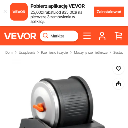
Pobierz aplikację VEVOR
Zainstalować
25
,00
zł
rabatu od
835
,00
zł
na
pierwsze 3 zamówienia w
aplikacji.
Dom
Urządzenia
Rzemiosło i szycie
Maszyny rzemieślnicze
Zestawy d