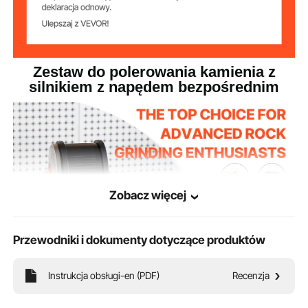
Zestaw do polerowania kamienia z
silnikiem z napędem bezpośrednim
Zobacz więcej
Przewodniki i dokumenty dotyczące produktów
Instrukcja obsługi-en (PDF)
Recenzja
Ciesz się cichą pracą silnika (35 dB) i pamięcią wyłączania. Puść wodze fantazji,
pobudź wyobraźnię i stwórz własną, niepowtarzalną biżuterię z kamieni już dziś.