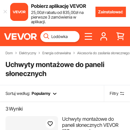
Pobierz aplikację VEVOR
Zainstalować
25
,00
zł
rabatu od
835
,00
zł
na
pierwsze 3 zamówienia w
aplikacji.
Dom
Elektryczny
Energia odnawialna
Akcesoria do zasilania słonecznego
Uchwyty montażowe do paneli
słonecznych
Sortuj według:
Popularny
Filtry
3
Wyniki
Uchwyty montażowe do
paneli słonecznych VEVOR