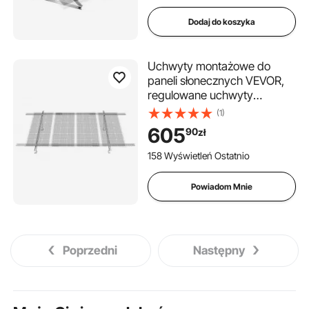
Dodaj do koszyka
Uchwyty montażowe do
paneli słonecznych VEVOR,
regulowane uchwyty
montażowe do paneli
(1)
słonecznych 30°-60° dla 1-4
605
90
zł
paneli słonecznych, zestaw
montażowy do paneli
158 Wyświetleń Ostatnio
słonecznych, system
montażowy do gospodarstw
Powiadom Mnie
rolnych, kamperów, łodzi,
systemów poza siecią
Poprzedni
Następny