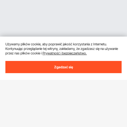
Używamy plików cookie, aby poprawić jakość korzystania z Internetu.
Kontynuując przeglądanie tej witryny, zakładamy, że zgadzasz się na używanie
przez nas plików cookie i
Prywatność i bezpieczeństwo.
Zgadzać się
Uzyskaj 5 € zniżki, jeśli zarejestrujesz się, aby
otrzymywać e-maile z oszczędnościami i
wskazówkami.
Adres e-mail
Subskrybuj
Klikając przycisk
subskrybuj
, wyrażasz zgodę na naszą
Politykę
prywatności i plików cookie
.