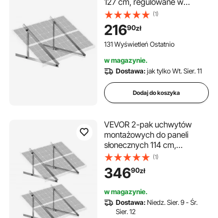
127 cm, regulowane w
zakresie 0-90°, do paneli
(1)
słonecznych o mocy 100-550
216
90
zł
W, lekkie aluminiowe uchwyty
ze składanymi, pochylanymi
131 Wyświetleń Ostatnio
nogami do pojazdów
w magazynie.
kempingowych, na dach, do
Dostawa:
jak tylko Wt. Sier. 11
łodzi i do instalacji poza
siecią.
Dodaj do koszyka
VEVOR 2-pak uchwytów
montażowych do paneli
słonecznych 114 cm,
regulowanych od 0 do 90°,
(1)
do paneli słonecznych o
346
90
zł
mocy 100–400 W, lekkie
aluminiowe uchwyty ze
w magazynie.
składanymi, pochylanymi
Dostawa:
Niedz. Sier. 9 - Śr.
nogami do kamperów i łodzi
Sier. 12