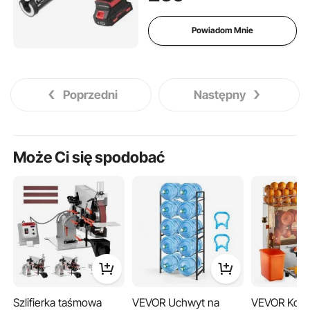
prędkość, w zestawie
akumulator i ładowarka),
Powiadom Mnie
kompatybilny z kwasem
akrylowym i klejami
Poprzedni
Następny
Może Ci się spodobać
Szlifierka taśmowa
VEVOR Uchwyt na
VEVOR Kome