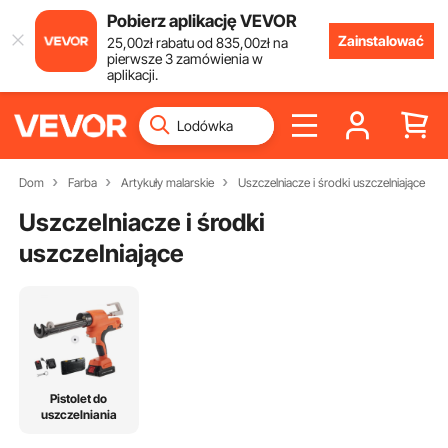
Pobierz aplikację VEVOR
Zainstalować
25
,00
zł
rabatu od
835
,00
zł
na
pierwsze 3 zamówienia w
aplikacji.
Dom
Farba
Artykuły malarskie
Uszczelniacze i środki uszczelniające
Uszczelniacze i środki
uszczelniające
Pistolet do
uszczelniania