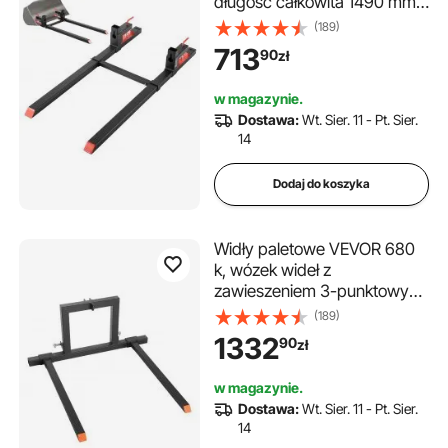
długość całkowita 1490 mm,
widły z regulowanym
(189)
stabilizatorem do osprzętu
713
90
zł
ciągnika, łyżki ładującej i
ładowarki kompaktowej, kolor
w magazynie.
czarny
Dostawa:
Wt. Sier. 11 - Pt. Sier.
14
Dodaj do koszyka
Widły paletowe VEVOR 680
k, wózek wideł z
zawieszeniem 3-punktowym,
długość całkowita 1280 mm,
(189)
zęby wideł o regulowanej
1332
90
zł
szerokości 735-1170 mm,
szybkozłącza do ciągników
w magazynie.
kategorii 1
Dostawa:
Wt. Sier. 11 - Pt. Sier.
14