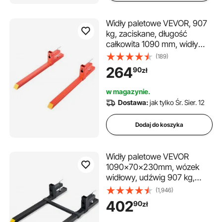
Widły paletowe VEVOR, 907
kg, zaciskane, długość
całkowita 1090 mm, widły
szybkozłączne, kompatybilne
(189)
z osprzętem ciągnika,
264
90
zł
ładowarką i ładowarką
kompaktową,
w magazynie.
pomarańczowe
Dostawa:
jak tylko Śr. Sier. 12
Dodaj do koszyka
Widły paletowe VEVOR
1090x70x230mm, wózek
widłowy, udźwig 907 kg,
widły o długości całkowitej
(1,946)
109 cm z ostrzem 76 cm,
402
90
zł
wózek widłowy z
regulowanymi zębami wózka