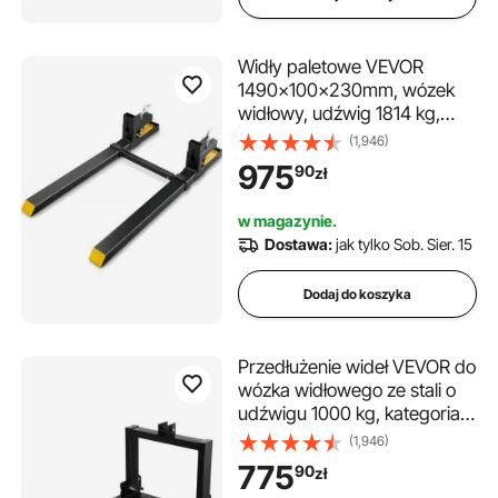
Widły paletowe VEVOR
1490x100x230mm, wózek
widłowy, udźwig 1814 kg,
widły o długości całkowitej
(1,946)
149 cm z ostrzem 109,2 cm,
975
90
zł
wózek widłowy z
regulowanymi zębami wózka
w magazynie.
widłowego, ładowarka
Dostawa:
jak tylko Sob. Sier. 15
czołowa, rama paletowa
Dodaj do koszyka
Przedłużenie wideł VEVOR do
wózka widłowego ze stali o
udźwigu 1000 kg, kategoria
1/2, montaż 78x61x25 cm,
(1,946)
wózek paletowy o udźwigu
775
90
zł
20 kg, połączenie 3-