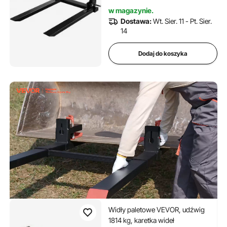
punktowe, nadaje się do
w magazynie.
wszystkich pojazdów
Dostawa:
Wt. Sier. 11 - Pt. Sier.
transportowych i
14
spedycyjnych
Dodaj do koszyka
Widły paletowe VEVOR, udźwig
1814 kg, karetka wideł