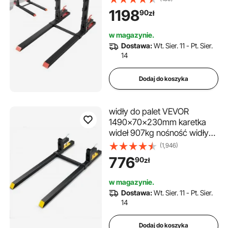
zabezpieczeniem przed
1198
90
zł
wywróceniem i regulowanym
stabilizatorem, przeznaczone
w magazynie.
do kompaktowych ładowarek
Dostawa:
Wt. Sier. 11 - Pt. Sier.
z łyżkami, kolor czarny
14
Dodaj do koszyka
widły do ​​palet VEVOR
1490x70x230mm karetka
wideł 907kg nośność widły
149cm długość całkowita z
(1,946)
ostrzem wideł 109,2cm
776
90
zł
wózek widłowy 495-915mm
regulowane zęby wózka
w magazynie.
widłowego ładowacz
Dostawa:
Wt. Sier. 11 - Pt. Sier.
czołowy rama paletowa
14
Dodaj do koszyka