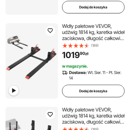
Dodaj do koszyka
Widły paletowe VEVOR,
udźwig 1814 kg, karetka wideł
zaciskowa, długość całkowita
1490 mm, widły z
(189)
regulowanym stabilizatorem
1019
90
zł
do osprzętu ciągnika, łyżki
ładującej i ładowarki
w magazynie.
kompaktowej, kolor czarny
Dostawa:
Wt. Sier. 11 - Pt. Sier.
14
Dodaj do koszyka
Widły paletowe VEVOR,
udźwig 1814 kg, karetka wideł
zaciskowa, długość całkowita
1490 mm, widły z
(189)