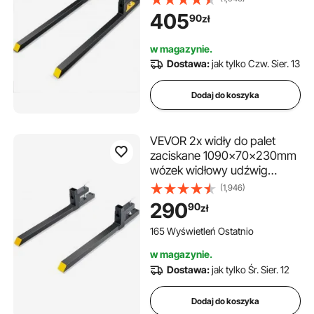
149 cm z ostrzem 109,2 cm,
405
90
zł
wózek widłowy, zęby wózka
widłowego, ładowarka
w magazynie.
czołowa, rama palety
Dostawa:
jak tylko Czw. Sier. 13
Dodaj do koszyka
VEVOR 2x widły do ​​palet
zaciskane 1090x70x230mm
wózek widłowy udźwig
907kg widły o długości
(1,946)
całkowitej 109cm z ostrzem
290
90
zł
wideł 76,2cm wózek widłowy
zęby wózka widłowego
165 Wyświetleń Ostatnio
ładowarka czołowa rama
w magazynie.
paletowa
Dostawa:
jak tylko Śr. Sier. 12
Dodaj do koszyka