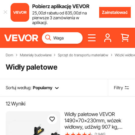
Pobierz aplikację VEVOR
Zainstalować
25
,00
zł
rabatu od
835
,00
zł
na
pierwsze 3 zamówienia w
aplikacji.
Dom
Materiały budowlane
Sprzęt do transportu materiałów
Wózki widłow
Widły paletowe
Sortuj według:
Popularny
Filtry
12
Wyniki
Widły paletowe VEVOR
1490x70x230mm, wózek
widłowy, udźwig 907 kg,
widły o długości całkowitej
(1,946)