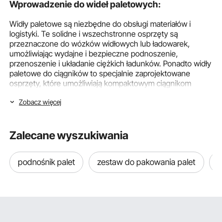
Wprowadzenie do wideł paletowych:
Widły paletowe są niezbędne do obsługi materiałów i
logistyki. Te solidne i wszechstronne osprzęty są
przeznaczone do wózków widłowych lub ładowarek,
umożliwiając wydajne i bezpieczne podnoszenie,
przenoszenie i układanie ciężkich ładunków. Ponadto widły
paletowe do ciągników to specjalnie zaprojektowane
osprzęty, które umożliwiają kompaktowym ciągnikom
wydajne przenoszenie ładunków i materiałów na paletach.
Zobacz więcej
Te widły są zazwyczaj kompatybilne z trzypunktowym
układem zawieszenia stosowanym w ciągnikach,
zapewniając bezpieczne połączenie. Ich znaczenie polega
na usprawnianiu operacji, zwiększaniu wydajności,
Zalecane wyszukiwania
zmniejszaniu pracy ręcznej i zapewnianiu bezpiecznego
obchodzenia się z towarami.
podnośnik palet
zestaw do pakowania palet
w
Widły paletowe VEVOR to najlepsze rozwiązanie do
wydajnego i niezawodnego transportu materiałów. Solidna
konstrukcja i doskonała wytrzymałość tych wideł
zapewniają wyjątkową trwałość i długowieczność.
Niezależnie od tego, czy podnosisz ciężkie ładunki w
magazynie, czy transportujesz materiały na placu budowy,