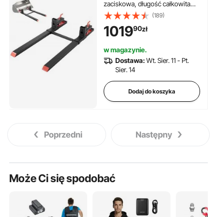
zaciskowa, długość całkowita
1490 mm, widły z regulowanym
(189)
stabilizatorem do osprzętu
1019
90
zł
ciągnika, łyżki ładującej i
ładowarki kompaktowej, kolor
w magazynie.
czarny
Dostawa:
Wt. Sier. 11 - Pt.
Sier. 14
Dodaj do koszyka
Poprzedni
Następny
Może Ci się spodobać