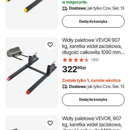
w magazynie.
widłowego, ładowarka
Dostawa:
jak tylko Czw. Sier. 13
czołowa, rama paletowa
Dodaj do koszyka
Widły paletowe VEVOR 907
kg, karetka wideł zaciskowa,
długość całkowita 1090 mm,
widły z regulowanym
(189)
stabilizatorem do osprzętu
322
90
zł
ciągnika, łyżki ładującej i
ładowarki kompaktowej,
Zostało tylko 1, zamów wkrótce
czarne
Dostawa:
jak tylko Czw. Sier. 13
Dodaj do koszyka
Widły paletowe VEVOR, 907
kg, karetka wideł zaciskowa,