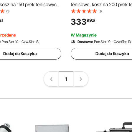
kosz na 150 piłek tenisowych,
tenisowe, kosz na 200 piłek 
ózek na piłki z aluminiową
składany wózek na piłki ze st
(1)
(1)
bą transportową, mobilny kosz
i torbą transportową, mobilny
333
zł
99
zł
 kółkami do przechowywania
piłki z kółkami do treningu,
ingowych, czarny
przechowywanie kijów, czarn
przedane
W Magazynie
:
Pon.Sier 10 - Czw.Sier 13
Dostawa:
Pon.Sier 10 - Czw.Sier 13
Dodaj do Koszyka
Dodaj do Koszyka
1