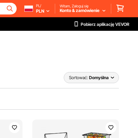
PL/
Witam, Zaloguj się
Konto & zamówienie
PLN
Pobierz aplikację VEVOR
Sortować:
Domyślna