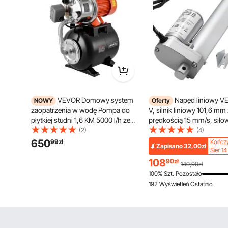
VEVOR Domowy system
Napęd liniowy V
NOWY
Oferty
zaopatrzenia w wodę Pompa do
V, silnik liniowy 101,6 mm
płytkiej studni 1,6 KM 5000 l/h ze
prędkością 15 mm/s, siło
zbiornikiem ciśnieniowym do
liniowy 1000 N z ochroną 
(2)
(4)
ogrodu, trawnika i zaopatrzenia w
uchwytem montażowym, s
650
99
zł
Kończy
Zapisano
32,00zł
wodę do użytku domowego,
liniowe do biurek z regula
Sier 14
wysokość podnoszenia 49 m,
wysokości, foteli rozkład
108
90
zł
140,90zł
wysokość ssania 8 m, stopień
otwieraczy okien i drzwi
100% Szt. Pozostało
ochrony przed wodą IPX4 i
192 Wyświetleń Ostatnio
manometr