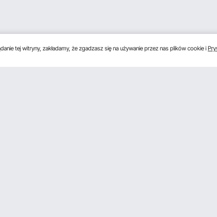
anie tej witryny, zakładamy, że zgadzasz się na używanie przez nas plików cookie i
Pry
Poznać nas
onkowski
O VEVOR
onkowski Pro
Zasady i warunki
influencerów
Polityka prywatności
Warunki programu członkowskiego
Member