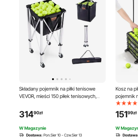
Składany pojemnik na piłki tenisowe
Kosz na pi
VEVOR, mieści 150 piłek tenisowych,
pojemnik n
lekki aluminiowy koszyk na piłki
stali węgl
tenisowe z kółkami, zdejmowana torba,
kosz na 8
314
151
90
zł
99
zł
futerał, przenośny wózek do nauki gry w
wózek na p
tenisa
treningow
W Magazynie
W Magazyn
Dostawa:
Pon.Sier 10 - Czw.Sier 13
Dostawa