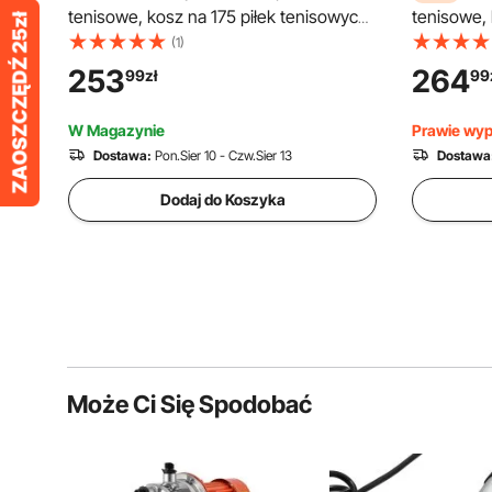
tenisowe, kosz na 175 piłek tenisowych
tenisowe, 
lub 290 piłek do pickleballa, składany
składany w
(1)
wózek na piłki z ramą ze stali węglowej i
ramą i tor
253
264
99
zł
99
torbą transportową, kosz na piłki z
na piłki z
kółkami do treningu, czarny
piłek tren
W Magazynie
Prawie wy
Dostawa:
Pon.Sier 10 - Czw.Sier 13
Dostawa
Dodaj do Koszyka
Może Ci Się Spodobać