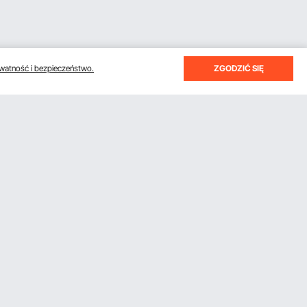
watność i bezpieczeństwo.
ZGODZIĆ SIĘ
Uzyskaj 5 € zniżki, jeśli zarejestrujesz
się, aby otrzymywać e-maile z
oszczędnościami i wskazówkami.
Subskrybuj
 Pro
Klikając przycisk
subskrybuj
, wyrażasz zgodę na naszą
Politykę prywatności i plików cookie
.
Pobierz aplikację VEVOR