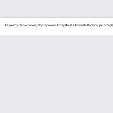
Używamy plików cookie, aby usprawnić korzystanie z Internetu.Kontynuując przegląd
Obsługa klienta
Zasoby
Skontaktuj się z nami
Program czł
Zwroty i wymiany
Program czł
Moje zamówienia
Program dla 
Moje Konto
Ceny wysyłki i zasady
Metody płatności