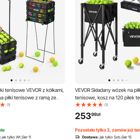
łki tenisowe VEVOR z kółkami,
VEVOR Składany wózek na piłk
a piłki tenisowe z ramą ze
tenisowe, kosz na 120 piłek t
owej i plastikowym koszem,
składany wózek na piłki z alu
(1)
(1)
0 piłek tenisowych, przenośny
ramą i torbą transportową, mo
253
99
zł
iłki tenisowe do klubu
na piłki z kółkami do przecho
ego, czarny
piłek treningowych, czarny
ie
Pozostało tylko 3, zamów już te
:
jak tylko Wt.Sier 11
Dostawa:
jak tylko Sob.Sier 15