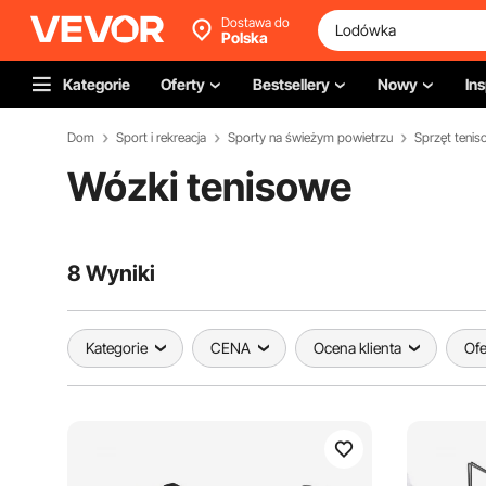
Dostawa do
Polska
Kategorie
Oferty
Bestsellery
Nowy
Ins
Dom
Sport i rekreacja
Sporty na świeżym powietrzu
Sprzęt teni
Wózki tenisowe
8 Wyniki
Kategorie
CENA
Ocena klienta
Ofe