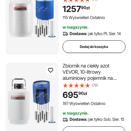
na LN2 z 6 kanistrami i torbą
1257
90
zł
transportową z paskami,
zbiornik kriogeniczny do
115 Wyświetleń Ostatnio
przemysłu kosmetycznego,
w magazynie.
do przechowywania nasienia,
Dostawa:
jak tylko Pt. Sier. 14
do zastosowań naukowych
Dodaj do koszyka
Zbiornik na ciekły azot
VEVOR, 10-litrowy
aluminiowy pojemnik na
ciekły azot, zbiornik Dewara
(79)
na LN2 z 6 kanistrami i torbą
695
90
zł
transportową z paskami,
zbiornik kriogeniczny do
197 Wyświetleń Ostatnio
przemysłu kosmetycznego,
w magazynie.
do przechowywania nasienia,
Dostawa:
jak tylko Sob. Sier. 15
do zastosowań naukowych