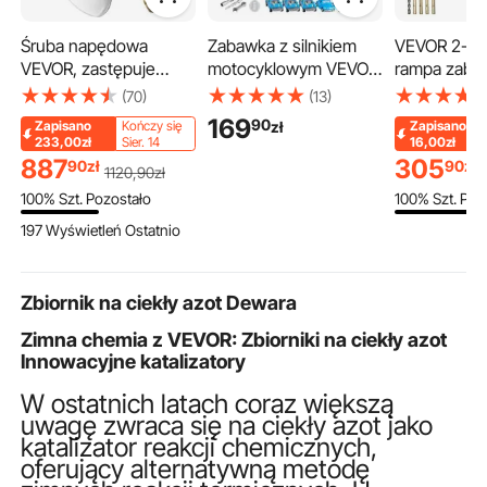
Śruba napędowa
Zabawka z silnikiem
VEVOR 2-ka
VEVOR, zastępuje
motocyklowym VEVOR,
rampa zabez
OEM 3860709, 3-
zestaw 25 elementów,
kable Most 
(70)
(13)
łopatową stalową
zabawka dla
wykonany z
169
90
zł
Zapisano
Kończy się
Zapisano
śrubę napędową do
mechanika
Mostek węż
233,00zł
Sier. 14
16,00zł
łodzi o skoku 36,8 x
motocyklowego z
x 4,5 cm
887
305
90
zł
90
zł
1120
,90
zł
53,3 cm, kompatybilna
odłączanymi
Zabezpiecz
100% Szt. Pozostało
100% Szt. Poz
z napędem Volvo
częściami, światłami i
najazdowe 
Penta SX wszystkich
dźwiękami, symulacja
(na oś) Noś
197 Wyświetleń Ostatnio
modeli, z 19-zębowym
jazdy i wyścigów na
Rampa kabl
wielowypustem, prawa
torze, dla dzieci w
Konstrukcja
wieku od 3 lat, kolor
antypoślizg
Zbiornik na ciekły azot Dewara
niebieski
do miejsc
Zimna chemia z VEVOR: Zbiorniki na ciekły azot
parkingowy
Innowacyjne katalizatory
W ostatnich latach coraz większą
uwagę zwraca się na ciekły azot jako
katalizator reakcji chemicznych,
oferujący alternatywną metodę