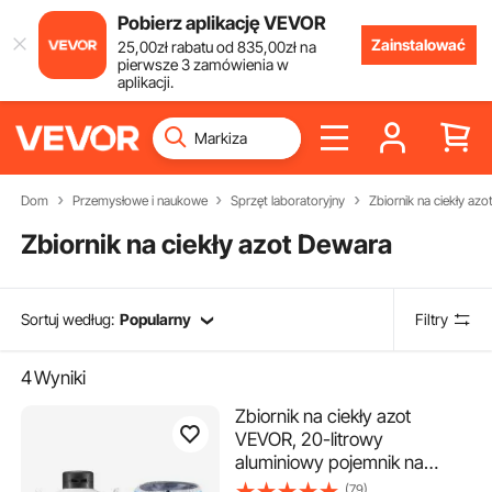
Pobierz aplikację VEVOR
Zainstalować
25
,00
zł
rabatu od
835
,00
zł
na
pierwsze 3 zamówienia w
aplikacji.
Dom
Przemysłowe i naukowe
Sprzęt laboratoryjny
Zbiornik na ciekły az
Zbiornik na ciekły azot Dewara
Sortuj według:
Popularny
Filtry
4
Wyniki
Zbiornik na ciekły azot
VEVOR, 20-litrowy
aluminiowy pojemnik na
ciekły azot, zbiornik Dewara
(79)