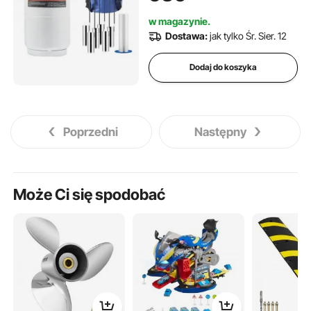
zbiornik kriogeniczny do
w magazynie.
przemysłu kosmetycznego,
Dostawa:
jak tylko Śr. Sier. 12
do przechowywania nasienia,
do zastosowań naukowych
Dodaj do koszyka
Poprzedni
Następny
Może Ci się spodobać