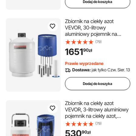
Dodaj do koszyka
Zbiornik na ciekły azot
VEVOR, 30-litrowy
aluminiowy pojemnik na
ciekły azot, zbiornik Dewara
(79)
na LN2 z 6 kanistrami i torbą
1651
90
zł
transportową z paskami,
zbiornik kriogeniczny do
Prawie wyprzedane
przemysłu kosmetycznego,
Dostawa:
jak tylko Czw. Sier. 13
do przechowywania nasienia,
do zastosowań naukowych
Dodaj do koszyka
Zbiornik na ciekły azot
VEVOR, 3-litrowy aluminiowy
pojemnik na ciekły azot,
zbiornik Dewara na LN2 z 6
(79)
kanistrami i torbą
530
90
zł
transportową z paskami,