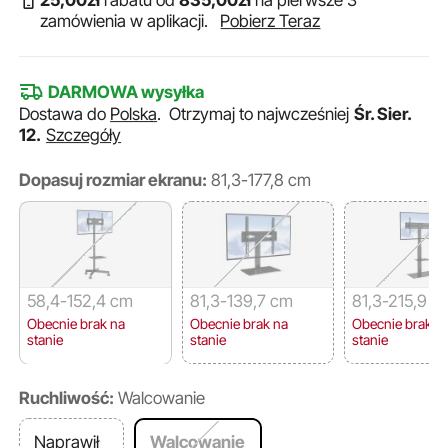
25
,00
zł
rabatu od
835
,00
zł
na pierwsze 3
zamówienia w aplikacji.
Pobierz Teraz
DARMOWA wysyłka
Dostawa do
Polska
.
Otrzymaj to najwcześniej
Śr. Sier.
12.
Szczegóły
Dopasuj rozmiar ekranu:
81,3-177,8 cm
58,4-152,4 cm
81,3-139,7 cm
81,3-215,9 c
Obecnie brak na
Obecnie brak na
Obecnie brak n
stanie
stanie
stanie
Ruchliwość:
Walcowanie
Naprawił
Walcowanie