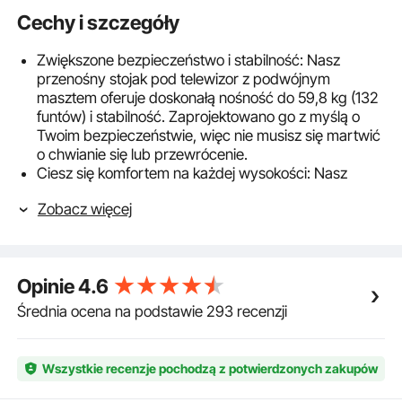
Cechy i szczegóły
Zwiększone bezpieczeństwo i stabilność: Nasz
przenośny stojak pod telewizor z podwójnym
masztem oferuje doskonałą nośność do 59,8 kg (132
funtów) i stabilność. Zaprojektowano go z myślą o
Twoim bezpieczeństwie, więc nie musisz się martwić
o chwianie się lub przewrócenie.
Ciesz się komfortem na każdej wysokości: Nasz
mobilny stojak pod telewizor oferuje trzy ustawienia
Zobacz więcej
wysokości, aby dopasować się do różnych pozycji
siedzących. Dodatkowo, system zarządzania kablami
z tyłu zapewnia schludne, uporządkowane i
bezpieczne przechowywanie kabli.
Opinie
4.6
Podwójna taca: Zwiększ swoje doznania rozrywkowe
dzięki naszemu regulowanemu pod względem
Średnia ocena na podstawie 293 recenzji
wysokości, obrotowemu stojakowi pod telewizor z
dwiema tacami. Bez problemu utrzyma on ciężar do
13,6 kg (30 funtów) i zapewni miejsce na laptopa,
Wszystkie recenzje pochodzą z potwierdzonych zakupów
konsolę do gier, głośniki lub inny sprzęt
audiowizualny.