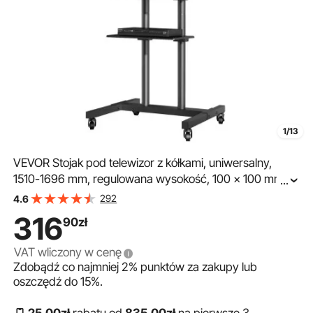
1/13
VEVOR Stojak pod telewizor z kółkami, uniwersalny,
1510-1696 mm, regulowana wysokość, 100 x 100 mm,
...
400 x 600 mm, nośność 59,8 kg, podstawa podłogowa,
292
4.6
mobilny wózek, stojak pod telewizor, stabilny uchwyt,
316
90
zł
stolik pod telewizor
VAT wliczony w cenę
Zdobądź co najmniej
2%
punktów za zakupy lub
oszczędź do
15%
.