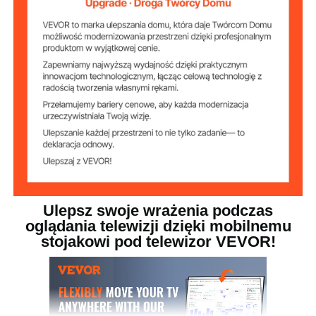
Regulowana
60-67 cali / 1510-1696 mm
wysokość
Odpowiedni
32-70 cali / 813-1778 mm
rozmiar ekranu
30 funtów / 13,6 kg
Waga netto
Ulepsz swoje wrażenia podczas
oglądania telewizji dzięki mobilnemu
stojakowi pod telewizor VEVOR!