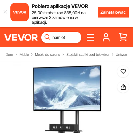
Pobierz aplikację VEVOR
Zainstalować
25
,00
zł
rabatu od
835
,00
zł
na
pierwsze 3 zamówienia w
aplikacji.
Dom
Meble
Meble do salonu
Stojaki i szafki pod telewizor
Uniwersalny