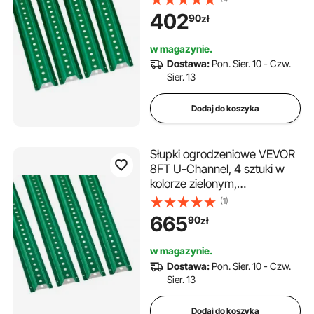
ogrodzeniowych ze stali,
402
90
zł
słupek o przekroju U do
ogrodu, na podwórko, na
w magazynie.
farmę lub na skrzyżowanie
Dostawa:
Pon. Sier. 10 - Czw.
Sier. 13
Dodaj do koszyka
Słupki ogrodzeniowe VEVOR
8FT U-Channel, 4 sztuki w
kolorze zielonym,
wytrzymałe, z litej stali, słupki
(1)
ogrodzeniowe U-Channel do
665
90
zł
ogrodu, na patio, do
gospodarstwa lub na
w magazynie.
skrzyżowanie
Dostawa:
Pon. Sier. 10 - Czw.
Sier. 13
Dodaj do koszyka