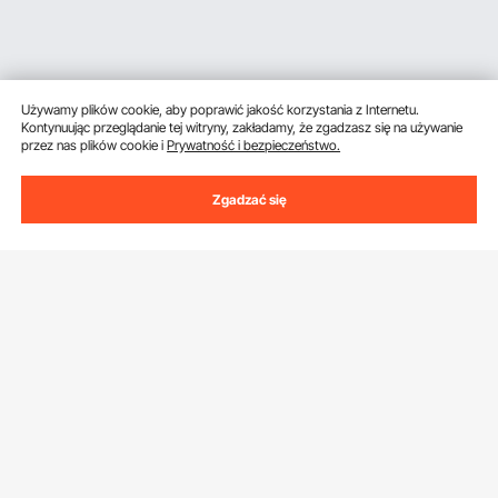
Używamy plików cookie, aby poprawić jakość korzystania z Internetu.
Kontynuując przeglądanie tej witryny, zakładamy, że zgadzasz się na używanie
przez nas plików cookie i
Prywatność i bezpieczeństwo.
Zgadzać się
Uzyskaj 5 € zniżki, jeśli zarejestrujesz się, aby
otrzymywać e-maile z oszczędnościami i
wskazówkami.
Adres e-mail
Subskrybuj
Klikając przycisk
subskrybuj
, wyrażasz zgodę na naszą
Politykę
prywatności i plików cookie
.
Obsługa Klienta