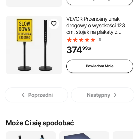
VEVOR Przenośny znak
drogowy o wysokości 123
cm, stojak na plakaty z
żeliwną podstawą, odporny
(1)
na wiatr, ekspozytor
374
99
zł
plakatów na parkingi
wewnętrzne i zewnętrzne,
znaki ostrzegawcze i
Powiadom Mnie
informacyjne, czarny
Poprzedni
Następny
Może Ci się spodobać