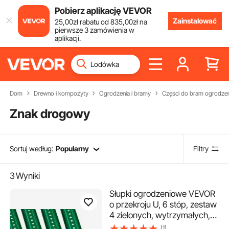
Pobierz aplikację VEVOR
Zainstalować
25
,00
zł
rabatu od
835
,00
zł
na
pierwsze 3 zamówienia w
aplikacji.
Dom
Drewno i kompozyty
Ogrodzenia i bramy
Części do bram ogrodze
Znak drogowy
Sortuj według:
Popularny
Filtry
3
Wyniki
Słupki ogrodzeniowe VEVOR
o przekroju U, 6 stóp, zestaw
4 zielonych, wytrzymałych,
solidnych słupków
(1)