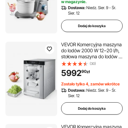
w magazynie.
przygotowania mrożonego
Dostawa:
Niedz. Sier. 9 - Śr.
jogurtu, sorbetu owocowego
Sier. 12
i gelato, szary, 1400 W
Dodaj do koszyka
VEVOR Komercyjna maszyna
do lodów 2000 W 12–20 l/h,
stołowa maszyna do lodów z
pojemnikiem ze stali
(30)
nierdzewnej o pojemności 6 l
5992
90
zł
(304) i samoczyszczącym
panelem sterowania LED do
Zostało tylko 4, zamów wkrótce
barów szybkiej obsługi i
Dostawa:
Niedz. Sier. 9 - Śr.
restauracji, srebrna
Sier. 12
Dodaj do koszyka
VEVOR Komercyjna maszyna