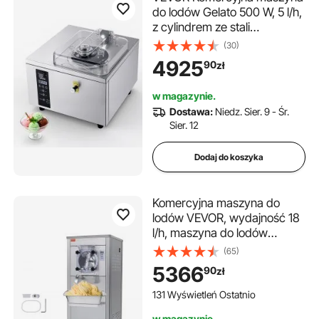
do lodów Gelato 500 W, 5 l/h,
z cylindrem ze stali
nierdzewnej o pojemności
(30)
2,8 l (304) i
4925
90
zł
samoczyszczącym panelem
sterowania LED, o wysokiej
w magazynie.
wydajności, przeznaczona
Dostawa:
Niedz. Sier. 9 - Śr.
do barów szybkiej obsługi i
Sier. 12
restauracji
Dodaj do koszyka
Komercyjna maszyna do
lodów VEVOR, wydajność 18
l/h, maszyna do lodów
twardych o jednym smaku z
(65)
kółkami, cylinder ze stali
5366
90
zł
nierdzewnej o pojemności 6 l,
panel LED, automatyczne
131 Wyświetleń Ostatnio
chłodzenie wstępne z
w magazynie.