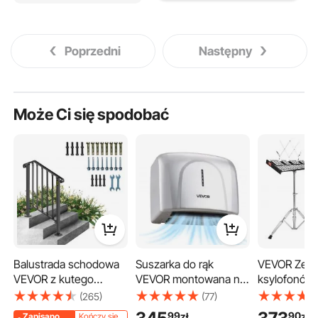
maszyna czyszczenia
Poprzedni
Następny
maszyna do czyszczenia
Może Ci się spodobać
Balustrada schodowa
Suszarka do rąk
VEVOR Zes
VEVOR z kutego
VEVOR montowana na
ksylofonów 
żelaza, odpowiednia
ścianie, automatyczna,
dzwonkami,
(265)
(77)
do schodów 2-3
1300 W, srebrna, duża
profesjonal
99
90
zł
zł
Zapisano
Kończy się