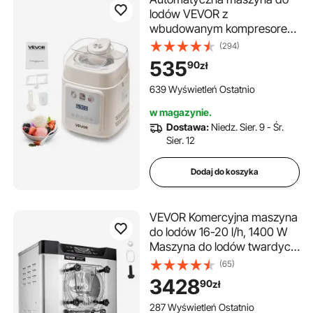
lodów VEVOR z
wbudowanym kompresorem
1 l bez wstępnego mrożenia,
(294)
maszyna do lodów i lodów z
535
90
zł
4 trybami, elektryczna
maszyna do lodów, maszyna
639 Wyświetleń Ostatnio
do mrożonego jogurtu i
w magazynie.
sorbetu, biała
Dostawa:
Niedz. Sier. 9 - Śr.
Sier. 12
Dodaj do koszyka
VEVOR Komercyjna maszyna
do lodów 16-20 l/h, 1400 W
Maszyna do lodów twardych
z inteligentnym
(65)
wyświetlaczem LCD i
3428
90
zł
różnymi smakami, do barów
przekąskowych i restauracji
287 Wyświetleń Ostatnio