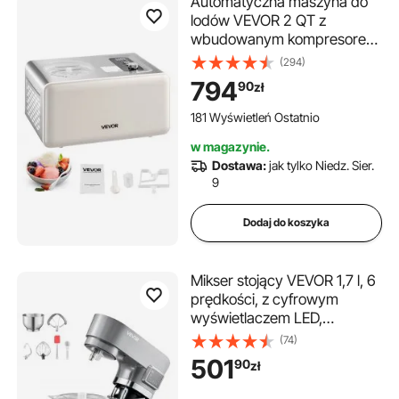
Automatyczna maszyna do
lodów VEVOR 2 QT z
wbudowanym kompresorem
(150 W) bez wstępnego
(294)
zamrażania, maszyna do
794
90
zł
lodów z 3 trybami,
elektryczna maszyna do
181 Wyświetleń Ostatnio
lodów i mrożonych sorbetów
w magazynie.
do kuchni domowej
Dostawa:
jak tylko Niedz. Sier.
9
Dodaj do koszyka
Mikser stojący VEVOR 1,7 l, 6
prędkości, z cyfrowym
wyświetlaczem LED,
timerem, mieszadłem, hakiem
(74)
do ciasta i osłoną
501
90
zł
przeciwbryzgową, do
samodzielnego