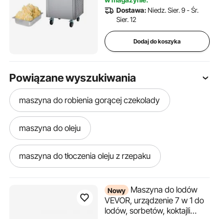
czyszczeniem, do barów
Dostawa:
Niedz. Sier. 9 - Śr.
szybkiej obsługi w
Sier. 12
restauracjach
Dodaj do koszyka
Powiązane wyszukiwania
maszyna do robienia gorącej czekolady
maszyna do oleju
maszyna do tłoczenia oleju z rzepaku
maszyna do grawerowania laserowego skóry
Maszyna do lodów
Nowy
VEVOR, urządzenie 7 w 1 do
lodów, sorbetów, koktajli
maszyna do tłoczenia oleju