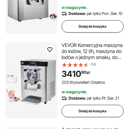
Srebrna
w magazynie.
Dostawa:
jak tylko Pon. Sier. 10
Dodaj do koszyka
VEVOR Komercyjna maszyna
do lodów, 12 l/h, maszyna do
lodów o jednym smaku, do
lodów twardych, cylinder ze
(74)
stali nierdzewnej o
3410
90
zł
pojemności 4,5 l, panel LED,
automatyczne chłodzenie
203 Wyświetleń Ostatnio
wstępne z czyszczeniem
w magazynie.
Dostawa:
jak tylko Pt. Sier. 21
Dodaj do koszyka