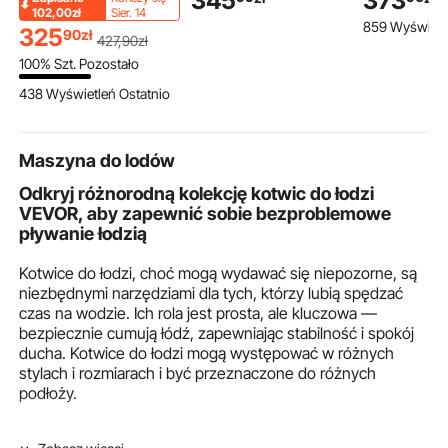
345
373
stopni, do stosowania
prędkość, szybkie
instrument
102,00zł
Sier. 14
859 Wyświetl
na zewnątrz, czarna
suszenie, filtr HEPA,
perkusyjnyc
325
90
zł
427
,90
zł
IPX24, czujnik
pałeczkami,
100% Szt. Pozostało
podczerwieni,
pałeczkami,
konstrukcja ABS, dwa
na nuty, re
438 Wyświetleń Ostatnio
tryby pracy, do użytku
stojakiem i 
komercyjnego i
transportow
domowego
uczniów i d
Maszyna do lodów
Odkryj różnorodną kolekcję kotwic do łodzi
VEVOR, aby zapewnić sobie bezproblemowe
pływanie łodzią
Kotwice do łodzi, choć mogą wydawać się niepozorne, są
niezbędnymi narzędziami dla tych, którzy lubią spędzać
czas na wodzie. Ich rola jest prosta, ale kluczowa —
bezpiecznie cumują łódź, zapewniając stabilność i spokój
ducha. Kotwice do łodzi mogą występować w różnych
stylach i rozmiarach i być przeznaczone do różnych
podłoży.
W VEVOR oferujemy szereg kotwic do łodzi, od typu delta