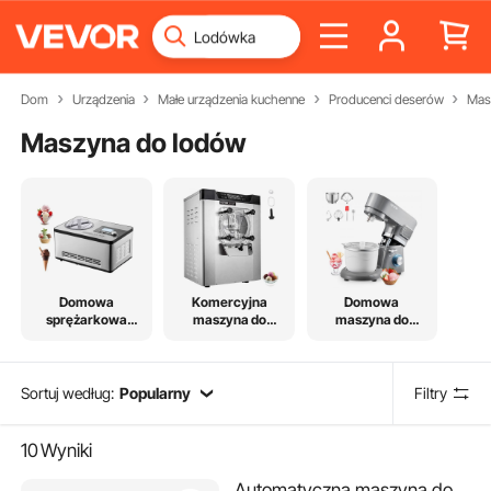
Dom
Urządzenia
Małe urządzenia kuchenne
Producenci deserów
Mas
Maszyna do lodów
Domowa
Komercyjna
Domowa
sprężarkowa
maszyna do
maszyna do
maszyna do
lodów
mrożenia lodów
lodów
Sortuj według:
Popularny
Filtry
10
Wyniki
Automatyczna maszyna do