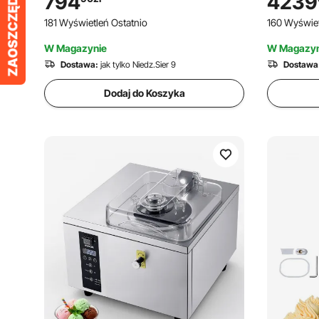
794
4239
trybami, elektryczna maszyna do lodów i
l, ekrane
181 Wyświetleń Ostatnio
160 Wyświet
mrożonych sorbetów do kuchni
domowej
W Magazynie
W Magazyn
Dostawa:
jak tylko Niedz.Sier 9
Dostawa
Dodaj do Koszyka