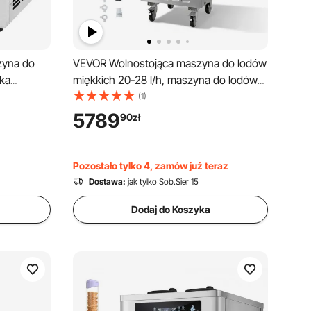
zyna do
VEVOR Wolnostojąca maszyna do lodów
ska
miękkich 20-28 l/h, maszyna do lodów
 po 5,5 l,
2200 W, komercyjna maszyna do lodów
(1)
odzenie
z 3 smakami i 2 pojemnikami o
5789
90
zł
urtu,
pojemności 6 litrów, funkcją wstępnego
stauracji
chłodzenia i ostrzegania o niskim
poziomie mieszanki
Pozostało tylko 4, zamów już teraz
Dostawa:
jak tylko Sob.Sier 15
Dodaj do Koszyka