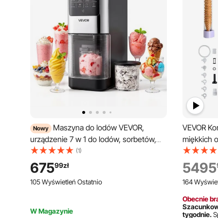
Maszyna do lodów VEVOR,
VEVOR Kom
Nowy
urządzenie 7 w 1 do lodów, sorbetów,
miękkich 
koktajli mlecznych, mrożonego jogurtu i
maszyna d
(1)
lekkich lodów, domowa maszyna do
l/h, z 3 sm
675
5495
99
zł
lodów z funkcją mieszania i ponownego
funkcją ws
105 Wyświetleń Ostatnio
164 Wyświet
zawirowywania jednym przyciskiem,
samoczysz
gładka, kremowa konsystencja
sklepów z
Obecnie bra
Szacunkowe
W Magazynie
tygodnie.
S