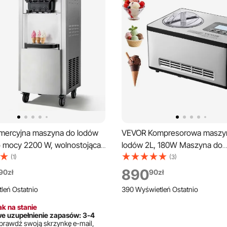
ercyjna maszyna do lodów
VEVOR Kompresorowa maszy
o mocy 2200 W, wolnostojąca
lodów 2L, 180W Maszyna do
o lodów o wydajności 20–28
mrożonego jogurtu Maszyna 
(1)
(3)
akami i 2 pojemnikami (6 l), z
3 tryby Maszyna do jogurtu 
890
90
zł
90
zł
tępnego chłodzenia i
przenośna maszyna do lodów
leń Ostatnio
390 Wyświetleń Ostatnio
czenia, przeznaczona do
Gelato Cicha Srebrna Elektry
 przekąskami i deserami
k na stanie
 uzupełnienie zapasów: 3-4
prawdź swoją skrzynkę e-mail,