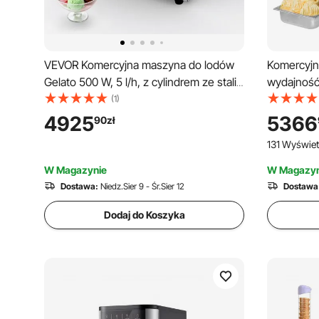
VEVOR Komercyjna maszyna do lodów
Komercyjn
Gelato 500 W, 5 l/h, z cylindrem ze stali
wydajność
nierdzewnej o pojemności 2,8 l (304) i
twardych 
(1)
samoczyszczącym panelem sterowania
cylinder z
4925
5366
90
zł
LED, o wysokiej wydajności,
pojemności
131 Wyświet
przeznaczona do barów szybkiej obsługi
automatyc
i restauracji
czyszczen
W Magazynie
W Magazyn
obsługi w 
Dostawa:
Niedz.Sier 9 - Śr.Sier 12
Dostawa
Dodaj do Koszyka