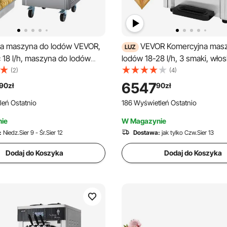
a maszyna do lodów VEVOR,
VEVOR Komercyjna mas
LUZ
 18 l/h, maszyna do lodów
lodów 18-28 l/h, 3 smaki, wło
o jednym smaku z kółkami,
maszyna do lodów, 2 zasobniki
(2)
(4)
e stali nierdzewnej o
panel LCD, automatyczne chł
6547
90
zł
90
zł
 6 l, panel LED,
wstępne, czyszczenie, do jog
leń Ostatnio
186 Wyświetleń Ostatnio
zne chłodzenie wstępne z
kawy, baru przekąskowego, re
iem, do barów szybkiej
ie
W Magazynie
restauracjach
:
Niedz.Sier 9 - Śr.Sier 12
Dostawa:
jak tylko Czw.Sier 13
Dodaj do Koszyka
Dodaj do Koszyka