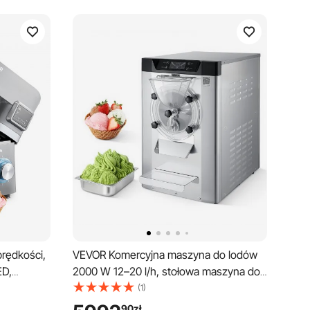
prędkości,
VEVOR Komercyjna maszyna do lodów
ED,
2000 W 12–20 l/h, stołowa maszyna do
o ciasta i
lodów z pojemnikiem ze stali
(1)
nierdzewnej o pojemności 6 l (304) i
90
zł