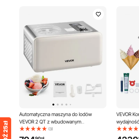
Automatyczna maszyna do lodów
VEVOR Kom
VEVOR 2 QT z wbudowanym
wydajność
kompresorem (150 W) bez wstępnego
lodów mię
(3)
zamrażania, maszyna do lodów z 3
blatowa, z
90
zł