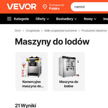
Dostawa do
Polska
Kategorie
Oferty
Bestsellery
Nowy
Ins
Dom
Urządzenia
Małe urządzenia kuchenne
Producenci deserów
Maszyny do lodów
Komercyjna
Maszyna do
maszyna do
lodów
lodów miękkich
21 Wyniki