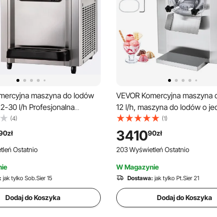
ercyjna maszyna do lodów
VEVOR Komercyjna maszyna d
2-30 l/h Profesjonalna
12 l/h, maszyna do lodów o j
o lodów z wyświetlaczem
smaku, do lodów twardych, cy
(4)
(1)
ki, konstrukcja biurkowa do
stali nierdzewnej o pojemności
3410
90
zł
90
zł
i biznesu
panel LED, automatyczne chł
leń Ostatnio
203 Wyświetleń Ostatnio
wstępne z czyszczeniem
ie
W Magazynie
:
jak tylko Sob.Sier 15
Dostawa:
jak tylko Pt.Sier 21
Dodaj do Koszyka
Dodaj do Koszyka