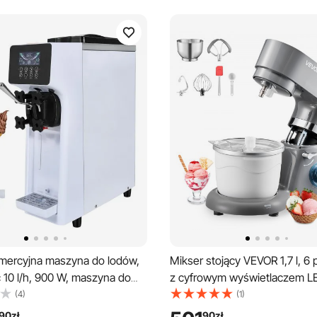
ercyjna maszyna do lodów,
Mikser stojący VEVOR 1,7 l, 6 
 10 l/h, 900 W, maszyna do
z cyfrowym wyświetlaczem L
kkich o jednym smaku,
timerem, mieszadłem, hakiem d
(4)
(1)
 zasobnikiem 4 l, cylindrem 1,6
osłoną przeciwbryzgową, do
90
zł
90
zł