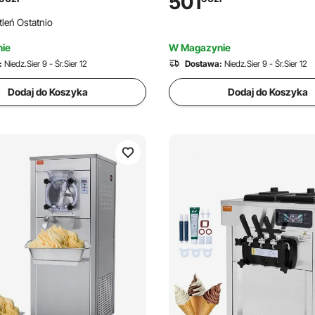
501
m LCD, chłodzeniem wstępnym
samodzielnego przygotowani
leń Ostatnio
mrożonego jogurtu, sorbetu
owocowego i gelato, szary, 1
ie
W Magazynie
:
Niedz.Sier 9 - Śr.Sier 12
Dostawa:
Niedz.Sier 9 - Śr.Sier 12
Dodaj do Koszyka
Dodaj do Koszyka