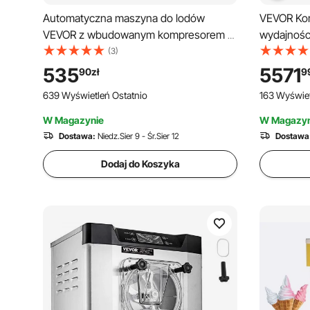
Automatyczna maszyna do lodów
VEVOR Kom
VEVOR z wbudowanym kompresorem 1 l
wydajnośc
bez wstępnego mrożenia, maszyna do
lodów mię
(3)
lodów i lodów z 4 trybami, elektryczna
pojemnikam
535
5571
90
zł
9
maszyna do lodów, maszyna do
chłodzenia
639 Wyświetleń Ostatnio
163 Wyświet
mrożonego jogurtu i sorbetu, biała
wyświetla
do barów p
W Magazynie
W Magazyn
kawiarni, 
Dostawa:
Niedz.Sier 9 - Śr.Sier 12
Dostawa
Dodaj do Koszyka