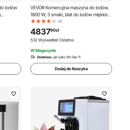
do lodów
VEVOR Komercyjna maszyna do lodów,
,
1800 W, 3 smaki, blat do lodów miękkich,
dów z
2 zasobniki po 4 l, 2 cylindry po 1,8 l,
(4)
 zasobnik
ekran LCD, automatyczne czyszczenie,
4837
90
zł
cja
wstępne chłodzenie
532 Wyświetleń Ostatnio
nych
W Magazynie
Dostawa:
jak tylko Wt.Sier 11
Dodaj do Koszyka