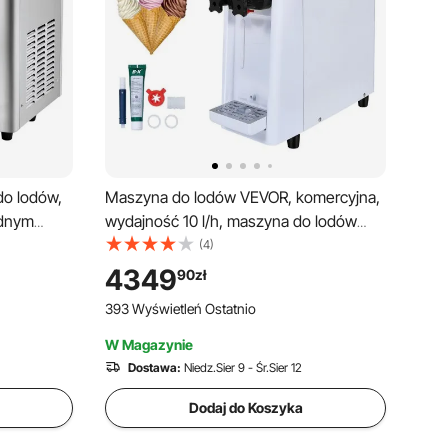
o lodów,
Maszyna do lodów VEVOR, komercyjna,
ednym
wydajność 10 l/h, maszyna do lodów
linder ze
miękkich, jeden smak, blat, zasobnik 4 l,
(4)
 4,5 l,
cylinder 1,6 l, ekran dotykowy,
4349
90
zł
odzenie
automatyczne czyszczenie, przekąski z
393 Wyświetleń Ostatnio
funkcją wstępnego chłodzenia
W Magazynie
Dostawa:
Niedz.Sier 9 - Śr.Sier 12
Dodaj do Koszyka