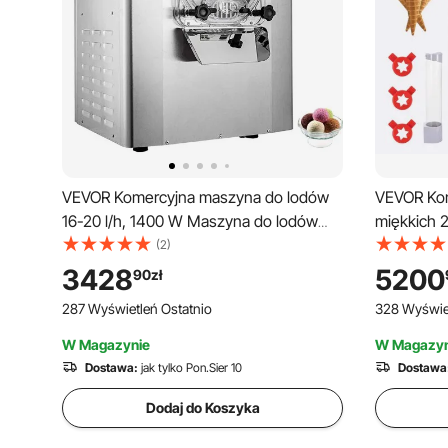
VEVOR Komercyjna maszyna do lodów
VEVOR Kom
16-20 l/h, 1400 W Maszyna do lodów
miękkich 2
twardych z inteligentnym
maszyna d
(2)
wyświetlaczem LCD i różnymi smakami,
LCD, 3 sma
3428
5200
90
zł
do barów przekąskowych i restauracji
cateringu 
287 Wyświetleń Ostatnio
328 Wyświet
Srebrna
W Magazynie
W Magazyn
Dostawa:
jak tylko Pon.Sier 10
Dostawa
Dodaj do Koszyka