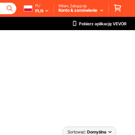
PL/
Witam, Zaloguj się
Konto & zamówienie
PLN
Pobierz aplikację VEVOR
Sortować:
Domyślna