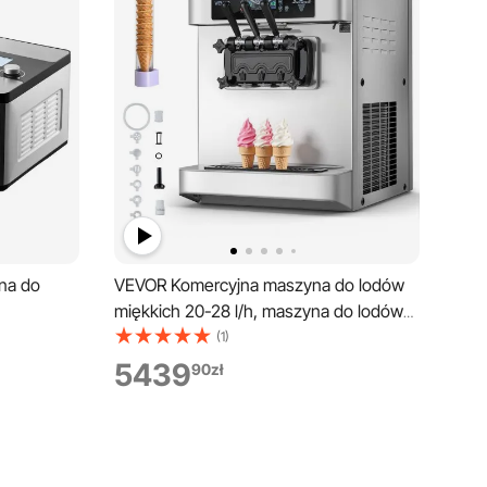
na do
VEVOR Komercyjna maszyna do lodów
miękkich 20-28 l/h, maszyna do lodów
do lodów
2200 W, komercyjna maszyna do lodów
(1)
Domowa,
z 3 smakami i 2 pojemnikami o
5439
90
zł
 Sorbet
pojemności 6 litrów, funkcją wstępnego
czna
chłodzenia i ostrzegania o niskim
poziomie mieszanki