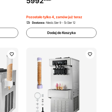
5992
a
samoczyszczącym panelem sterowania
LED do barów szybkiej obsługi i
400 W
restauracji, srebrna
Pozostało tylko 4, zamów już teraz
Dostawa:
Niedz.Sier 9 - Śr.Sier 12
Dodaj do Koszyka