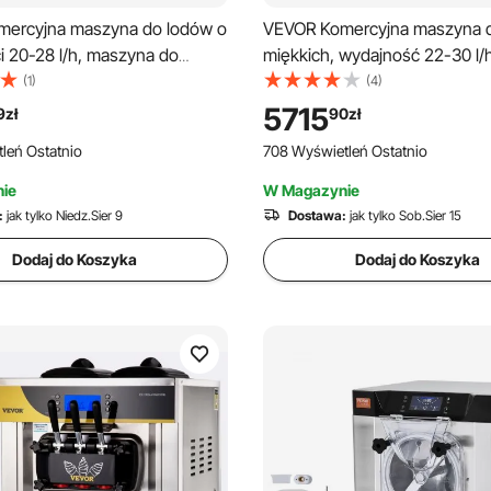
ercyjna maszyna do lodów o
VEVOR Komercyjna maszyna 
i 20-28 l/h, maszyna do
miękkich, wydajność 22-30 l/h
kkich o mocy 2200 W z 2
profesjonalna maszyna do lo
(1)
(4)
i 6 l, funkcją wstępnego
wyświetlaczem LCD, 3 smaki,
5715
9
zł
90
zł
, funkcją samoczyszczenia i
ze stali nierdzewnej, konstruk
leń Ostatnio
708 Wyświetleń Ostatnio
czem LED, urządzenie stołowe
biurkowa do zastosowań
rzekąskowych, cukierni i
gastronomicznych i komercyj
ie
W Magazynie
kolor srebrny
:
jak tylko Niedz.Sier 9
Dostawa:
jak tylko Sob.Sier 15
Dodaj do Koszyka
Dodaj do Koszyka