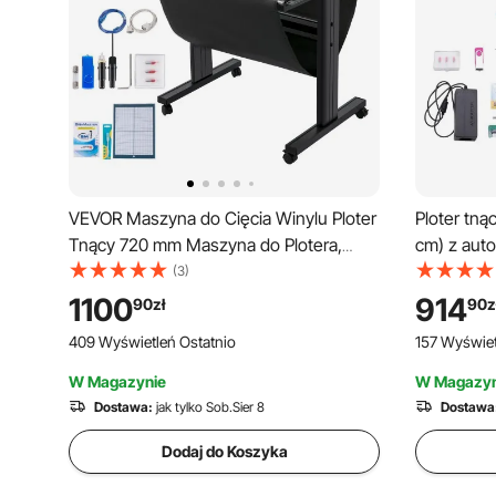
VEVOR Maszyna do Cięcia Winylu Ploter
Ploter tną
Tnący 720 mm Maszyna do Plotera,
cm) z au
Prędkość 800 mm/s Profesjonalna
krawędzi,
(3)
Drukarka Ploterów Oprogramowanie z
projektowa
1100
914
90
zł
90
z
Stojak Podłogowy Signmaster do
kompatybi
409 Wyświetleń Ostatnio
157 Wyświet
Wycinania Ploterów Winylowych
do persona
W Magazynie
W Magazyn
Dostawa:
jak tylko Sob.Sier 8
Dostawa
Dodaj do Koszyka