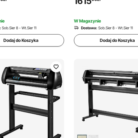
1615
o winylu z oprogramowaniem
z oprogramowaniem Signmast
r, kompatybilny z systemami
kompatybilny z systemami Wi
i macOS
macOS
ie
W Magazynie
:
Sob.Sier 8 - Wt.Sier 11
Dostawa:
Sob.Sier 8 - Wt.Sier 11
Dodaj do Koszyka
Dodaj do Koszyka