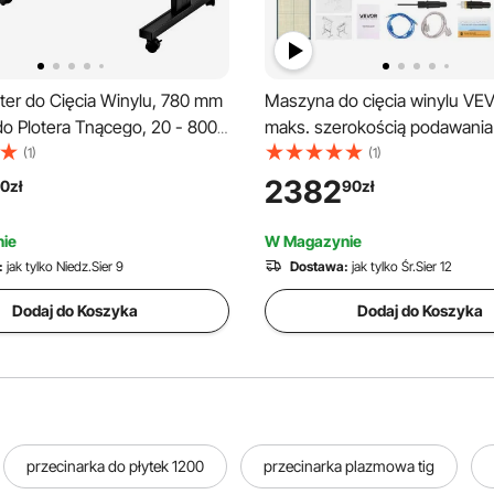
ter do Cięcia Winylu, 780 mm
Maszyna do cięcia winylu VE
o Plotera Tnącego, 20 - 800
maks. szerokością podawania
ter Tnący Winyl, 3 Ostrza
podwójnymi ostrzami i wyświ
(1)
(1)
cy, Maszyna do Plotera z
LED; zestaw ploterów z
2382
0
zł
90
zł
, Folia Ploter Cutter na Znaki
oprogramowaniem Signmaster
kompatybilny z systemami Wi
ie
W Magazynie
macOS
:
jak tylko Niedz.Sier 9
Dostawa:
jak tylko Śr.Sier 12
Dodaj do Koszyka
Dodaj do Koszyka
przecinarka do płytek 1200
przecinarka plazmowa tig