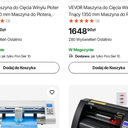
zyna do Cięcia Winylu Ploter
VEVOR Maszyna do Cięcia Win
0 mm Maszyna do Plotera,
Tnący 1350 mm Maszyna do Pl
800 mm/s Profesjonalna
Oko Optyczne do Prowadzeni
(3)
(3)
Ploterów Oprogramowanie z
Laserowego Profesjonalna Dr
1648
0
zł
90
zł
dłogowy Signmaster do
Ploterów z Oprogramowanie S
leń Ostatnio
280 Wyświetleń Ostatnio
 Ploterów Winylowych
Wycinania Ploterów Winylow
ie
W Magazynie
:
jak tylko Pon.Sier 10
Dostawa:
jak tylko Pon.Sier 10
Dodaj do Koszyka
Dodaj do Koszyka