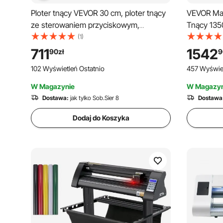
Ploter tnący VEVOR 30 cm, ploter tnący
VEVOR Mas
ze sterowaniem przyciskowym,
Tnący 135
kompatybilny z systemami
Prędkość 
(1)
Mac/Windows/Android/iOS, ploter tnący
Drukarka 
711
1542
90
zł
9
do rękodzieła, kartek i dekoracji wnętrz
Stojak Po
102 Wyświetleń Ostatnio
457 Wyświet
Wycinania
W Magazynie
W Magazyn
Dostawa:
jak tylko Sob.Sier 8
Dostawa
Dodaj do Koszyka