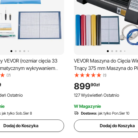
cy VEVOR (rozmiar cięcia 33
VEVOR Maszyna do Cięcia Win
tomatycznym wykrywaniem
Tnący 375 mm Maszyna do Pl
 oprogramowaniem do
Optyczne do Prowadzenia La
(7)
(1)
nia i materiałami,
Profesjonalna Drukarka Plote
899
ł
90
zł
lny z formatami SVG/EPS/PLT,
Oprogramowanie Signmaster 
leń Ostatnio
127 Wyświetleń Ostatnio
lizowanych kartek i naklejek
Wycinania Ploterów Winylow
ie
W Magazynie
:
jak tylko Sob.Sier 8
Dostawa:
jak tylko Pon.Sier 10
Dodaj do Koszyka
Dodaj do Koszyka