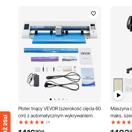
Ploter tnący VEVOR (szerokość cięcia 60
Maszyna d
cm) z automatycznym wykrywaniem
maks. sze
krawędzi i oprogramowaniem do
podwójnym
(7)
projektowania oraz 2 typami ostrzy i
LED, regu
90
zł