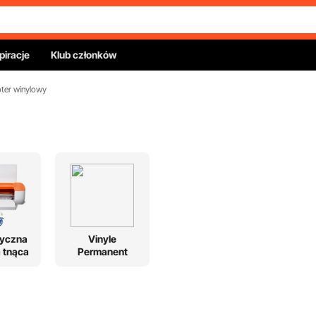
piracje
Klub członków
oter winylowy
yczna
Vinyle
 tnąca
Permanent