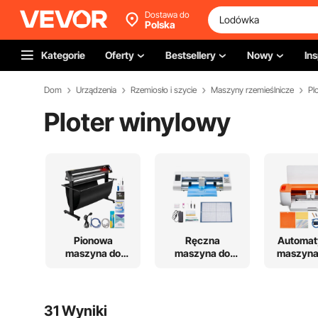
Dostawa do
Polska
Kategorie
Oferty
Bestsellery
Nowy
Ins
Dom
Urządzenia
Rzemiosło i szycie
Maszyny rzemieślnicze
Pl
Ploter winylowy
Pionowa
Ręczna
Automat
maszyna do
maszyna do
maszyna
cięcia winylu
cięcia
stacjonarnego
31 Wyniki