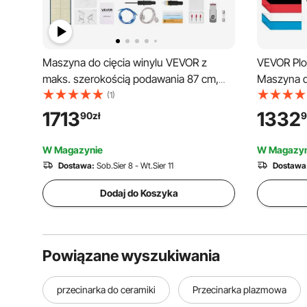
Maszyna do cięcia winylu VEVOR z
VEVOR Plo
maks. szerokością podawania 87 cm,
Maszyna d
podwójnymi ostrzami i wyświetlaczem
mm/sek Plo
(1)
LED, regulowanym ploterem tnącym do
Ploter Tną
1713
1332
90
zł
9
winylu z arkuszami naklejek i foliami
SignMaster
transferowymi oraz oprogramowaniem
Dekoracje
W Magazynie
W Magazyn
Signmaster
Dostawa:
Sob.Sier 8 - Wt.Sier 11
Dostawa
Dodaj do Koszyka
Powiązane wyszukiwania
przecinarka do ceramiki
Przecinarka plazmowa