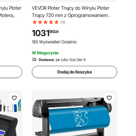
ylu Ploter
VEVOR Ploter Tnący do Winylu Ploter
otera,
Tnący 720 mm z Oprogramowaniem
a
SignMaster, Precyzyjna Maszyna do
(11)
ukarka
Cięcia Winylu Panel Cyfrowy LED
1031
90
zł
igncut do
Interfejs USB i COM Pięć Rolek do
185 Wyświetleń Ostatnio
ych
Kreślenia Cięcia
W Magazynie
Dostawa:
jak tylko Sob.Sier 8
Dodaj do Koszyka