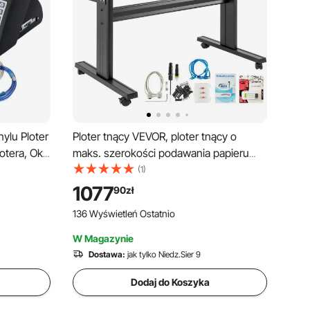
ylu Ploter
Ploter tnący VEVOR, ploter tnący o
otera, Oko
maks. szerokości podawania papieru
serowego
720 mm, ploter tnący do winylu, ploter
(1)
rów
do folii, ploter tnący do winylu,
1077
90
zł
do
dokładność cięcia 0,01 mm, ploter
136 Wyświetleń Ostatnio
ych
hobbystyczny, 3 ostrza w tym.
W Magazynie
Dostawa:
jak tylko Niedz.Sier 9
Dodaj do Koszyka