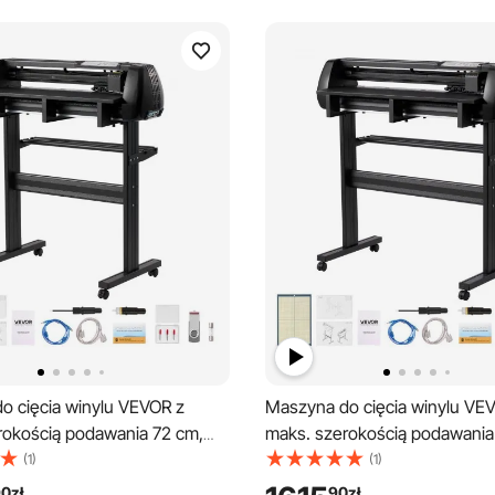
o cięcia winylu VEVOR z
Maszyna do cięcia winylu VE
rokością podawania 72 cm,
maks. szerokością podawania
i ostrzami i wyświetlaczem
podwójnymi ostrzami i wyświ
(1)
(1)
lowany zestaw plotera
LED, zestaw ploterów tnących
90
zł
90
zł