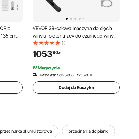
VOR z
VEVOR 28-calowa maszyna do cięcia
 135 cm,
winylu, ploter tnący do czarnego winylu,
etlaczem
szerokość cięcia 630 mm, ploter tnący
(1)
ze stojakiem
1053
90
zł
,
ndows i
W Magazynie
Dostawa:
Sob.Sier 8 - Wt.Sier 11
Dodaj do Koszyka
przecinarka akumulatorowa
przecinarka do pianki