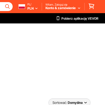
PL/
Witam, Zaloguj się
Konto & zamówienie
PLN
Pobierz aplikację VEVOR
Sortować:
Domyślna