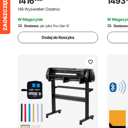
1416
1493
materiałami, kompatybilny z formatami
tnącego d
146 Wyświetleń Ostatnio
SVG/EPS/PLT, do niestandardowych
Signmaste
projektów DIY
Windows 
W Magazynie
W Magazyn
Dostawa:
jak tylko Pon.Sier 10
Dostawa
Dodaj do Koszyka