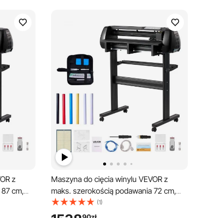
VOR z
Maszyna do cięcia winylu VEVOR z
 87 cm,
maks. szerokością podawania 72 cm,
etlaczem
podwójnymi ostrzami i wyświetlaczem
(1)
 do winylu
LED, regulowanym ploterem tnącym do
90
zł